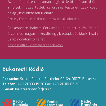
Az elmúlt héten a román légierő lelőtt három drónt,
amelyek megsértették az ország légterét. Ezek közül
az egyikről biztosan tudható,…
Székely Ervin: Lassú drónok, rosszkedvű koboldok
Shakespeare halott; Cervantes is halott…; és én se
érzem jól magam – kezdte egyik előadását Mark Twain.
Ez az irodalomtörténeti…
Ambrus Attila: Shakespeare és Newton
Bukaresti Rádió
Postacím:
Strada General Berthelot 60-64. 010171 Bucuresti
Telefon:
+40 21 303 15 26 Fax: +40 21 319 05 58
E-mail:
bukarestiradio[at]srr.ro