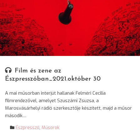
© Amanda Lins/Unsplash
Film és zene az
Észpresszóban_2021.október 30
A mai műsorban interjút hallanak Felméri Cecilia
filmrendezővel, amelyet Szuszámi Zsuzsa, a
Marosvásárhelyi rádió szerkesztője készített, majd a műsor
második…
Észpresszó
,
Műsorok