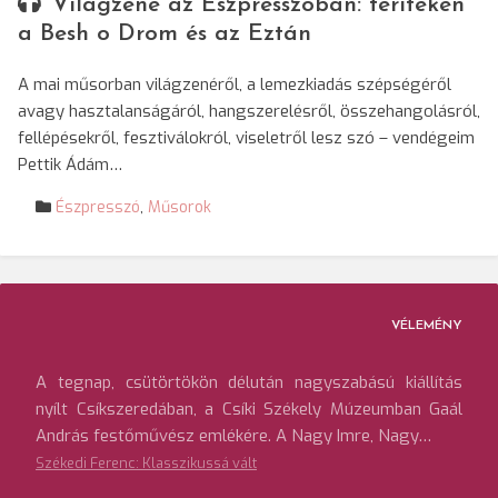
Világzene az Észpresszóban: terítéken
a Besh o Drom és az Eztán
A mai műsorban világzenéről, a lemezkiadás szépségéről
avagy hasztalanságáról, hangszerelésről, összehangolásról,
fellépésekről, fesztiválokról, viseletről lesz szó – vendégeim
Pettik Ádám…
Észpresszó
,
Műsorok
VÉLEMÉNY
A tegnap, csütörtökön délután nagyszabású kiállítás
nyílt Csíkszeredában, a Csíki Székely Múzeumban Gaál
András festőművész emlékére. A Nagy Imre, Nagy…
Székedi Ferenc: Klasszikussá vált