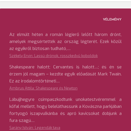
VÉLEMÉNY
Az elmúlt héten a román légierő lelőtt három drónt,
amelyek megsértették az ország légterét. Ezek közül
az egyikről biztosan tudható,…
Székely Ervin: Lassú drónok, rosszkedvű koboldok
Shakespeare halott; Cervantes is halott…; és én se
érzem jól magam – kezdte egyik előadását Mark Twain.
Ez az irodalomtörténeti…
Ambrus Attila: Shakespeare és Newton
Lábujjhegyre csimpaszkodtunk unokatestvéremmel a
kőfal mellett, hogy beleláthassunk a Kovászna parkjában
fortyogó iszapvulkánba és apró kavicsokat dobjunk a
fura szagú…
Sarány István: Legendák tava