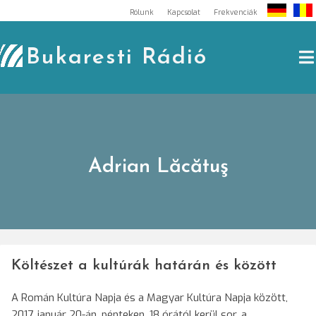
Skip
Rólunk
Kapcsolat
Frekvenciák
to
content
Bukaresti Rádió
Adrian Lăcătuş
Költészet a kultúrák határán és között
A Román Kultúra Napja és a Magyar Kultúra Napja között,
2017. január 20-án, pénteken, 18 órától kerül sor, a