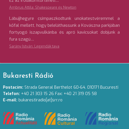
Ez az irodalomtörténeti…
Ambrus Attila: Shakespeare és Newton
Lábujjhegyre csimpaszkodtunk unokatestvéremmel a
kőfal mellett, hogy beleláthassunk a Kovászna parkjában
fortyogó iszapvulkánba és apró kavicsokat dobjunk a
fura szagú…
Sarány István: Legendák tava
Bukaresti Rádió
Postacím:
Strada General Berthelot 60-64. 010171 Bucuresti
Telefon:
+40 21 303 15 26 Fax: +40 21 319 05 58
E-mail:
bukarestiradio[at]srr.ro