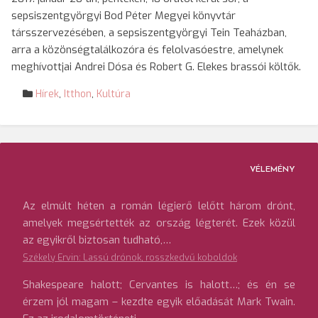
sepsiszentgyörgyi Bod Péter Megyei könyvtár
társszervezésében, a sepsiszentgyörgyi Tein Teaházban,
arra a közönségtalálkozóra és felolvasóestre, amelynek
meghívottjai Andrei Dósa és Robert G. Elekes brassói költők.
Hírek
,
Itthon
,
Kultúra
VÉLEMÉNY
Az elmúlt héten a román légierő lelőtt három drónt,
amelyek megsértették az ország légterét. Ezek közül
az egyikről biztosan tudható,…
Székely Ervin: Lassú drónok, rosszkedvű koboldok
Shakespeare halott; Cervantes is halott…; és én se
érzem jól magam – kezdte egyik előadását Mark Twain.