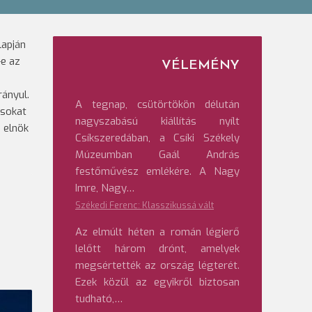
lapján
-e az
VÉLEMÉNY
ányul.
A tegnap, csütörtökön délután
ásokat
nagyszabású kiállítás nyílt
i elnök
Csíkszeredában, a Csíki Székely
Múzeumban Gaál András
festőművész emlékére. A Nagy
Imre, Nagy…
Székedi Ferenc: Klasszikussá vált
Az elmúlt héten a román légierő
lelőtt három drónt, amelyek
megsértették az ország légterét.
Ezek közül az egyikről biztosan
tudható,…