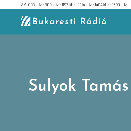
Skip
AM: 603 kHz • 909 kHz • 1197 kHz • 1314 kHz • 1404 kHz • 1593 kHz
to
content
Bukaresti Rádió
Sulyok Tamás 