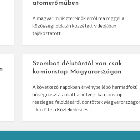
atomerőműben
a
A magyar miniszterelnök erről ma reggel a
közösségi oldalán közzétett videójában
…
tájékoztatott.
Szombat délutántól van csak
n
kamionstop Magyarországon
A következő napokban érvénybe lépő harmadfokú
hőségriasztás miatt a hétvégi kamionstop
részleges feloldásáról döntöttek Magyarországo
– közölte a Közlekedési és…