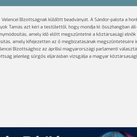
Velencei Bizottságnak küldött beadványát. A Sándor-palota a hon
k Tamás azt kéri a testülettől, hogy mondja ki: összhangban áll
nymódosítás, amely idő előtt megszüntetné a köztársasági elnök
tás, amely kifejezetten az ő megbízatásának megszüntetésére ir
Velencei Bizottsághoz az áprilisi magyarországi parlamenti választ
zottság jelenleg sürgős eljárásban vizsgálja a magyar köztársaság