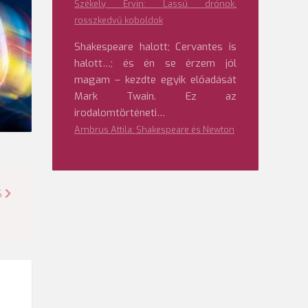
Székely Ervin: Lassú drónok,
rosszkedvű koboldok
Shakespeare halott; Cervantes is
halott…; és én se érzem jól
magam – kezdte egyik előadását
Mark Twain. Ez az
irodalomtörténeti…
Ambrus Attila: Shakespeare és Newton
6