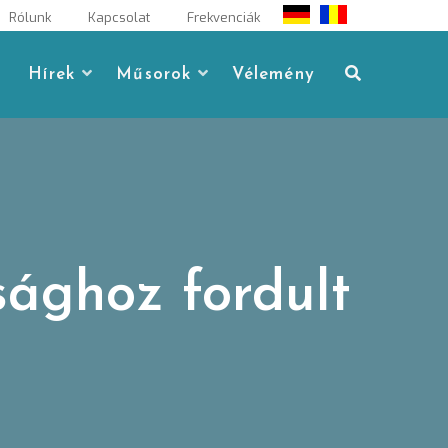
Rólunk
Kapcsolat
Frekvenciák
Hírek
Műsorok
Vélemény
sághoz fordult