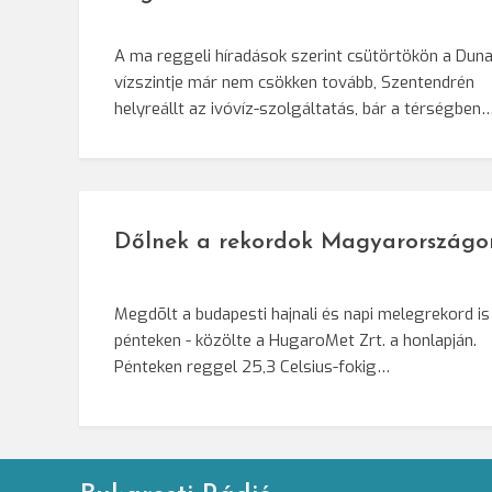
A ma reggeli híradások szerint csütörtökön a Dun
vízszintje már nem csökken tovább, Szentendrén
helyreállt az ivóvíz-szolgáltatás, bár a térségben
Dőlnek a rekordok Magyarországo
Megdõlt a budapesti hajnali és napi melegrekord is
pénteken - közölte a HugaroMet Zrt. a honlapján.
Pénteken reggel 25,3 Celsius-fokig…