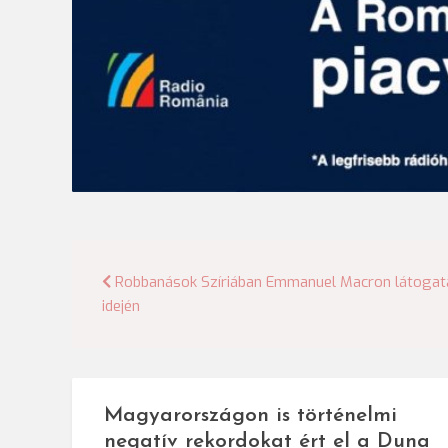
Bejegyzés
Robbanások Szíriában Emmanuel Macron látogat
idején
navigáció
Magyarországon is történelmi
negatív rekordokat ért el a Duna