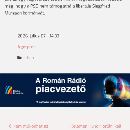
még, hogy a PSD nem támogatná a liberális Siegfried
Mureșan kormányát.
2026. július 07. , 14:33
Agerpres
Itthon
Bejegyzés
Nem működhet az
Kelemen Hunor: örülni kell