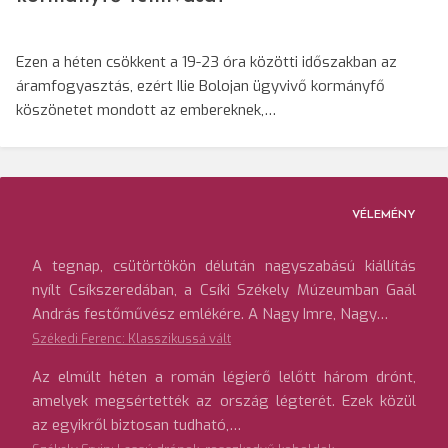
Ezen a héten csökkent a 19-23 óra közötti időszakban az
áramfogyasztás, ezért Ilie Bolojan ügyvivő kormányfő
köszönetet mondott az embereknek,…
VÉLEMÉNY
A tegnap, csütörtökön délután nagyszabású kiállítás
nyílt Csíkszeredában, a Csíki Székely Múzeumban Gaál
András festőművész emlékére. A Nagy Imre, Nagy…
Székedi Ferenc: Klasszikussá vált
Az elmúlt héten a román légierő lelőtt három drónt,
amelyek megsértették az ország légterét. Ezek közül
az egyikről biztosan tudható,…