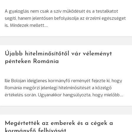
A gyaloglás nem csak a szív működését és a testalkatot
segíti, hanem jelentősen befolyásolja az érzelmi egészséget
is. Mindezek mellett…
Újabb hitelminősítőtől vár véleményt
pénteken Románia
Ilie Bolojan ideiglenes kormányfő reményét fejezte ki, hogy
Románia megőrzi jelenlegi hitelminősítését a közelgő
értékelés során. Ugyanakkor hangsúlyozta, hogy mielőbb…
Megértették az emberek és a cégek a
kormányfő felhívását