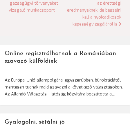
igazságügyi törvényeket
az érettségi
navigáció
vizsgáló munkacsoport
eredményeknek, de beszélni
kell a nyolcadikosok
képességvizsgájáról is
Online regisztrálhatnak a Romániában
szavazó külföldiek
Az Európai Unió állampolgárai egyszerűbben, bürokráciától
mentesen tudnak majd szavazni a következő választásokon.
Az Állandó Választási Hatóság közvitára bocsátotta a…
Gyalogolni, sétálni jó