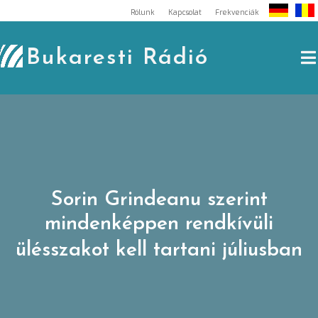
Skip
Rólunk
Kapcsolat
Frekvenciák
to
content
Bukaresti Rádió
Sorin Grindeanu szerint
mindenképpen rendkívüli
ülésszakot kell tartani júliusban