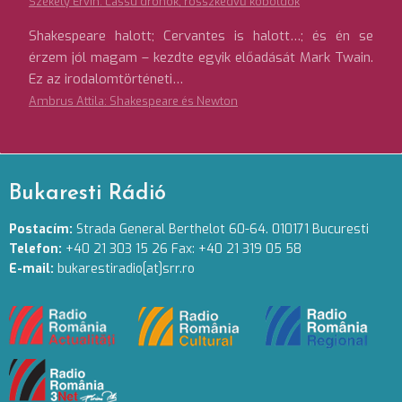
Székely Ervin: Lassú drónok, rosszkedvű koboldok
Shakespeare halott; Cervantes is halott…; és én se
érzem jól magam – kezdte egyik előadását Mark Twain.
Ez az irodalomtörténeti…
Ambrus Attila: Shakespeare és Newton
Bukaresti Rádió
Postacím:
Strada General Berthelot 60-64. 010171 Bucuresti
Telefon:
+40 21 303 15 26 Fax: +40 21 319 05 58
E-mail:
bukarestiradio[at]srr.ro