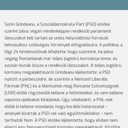
Sorin Grindeanu, a Szociáldemokrata Párt (PSD) elnöke
szerint július végén mindenképpen rendkívüli parlamenti
ülésszakot kell tartani az uniós helyreállítási források
lehívásához szükséges törvények elfogadására. A politikus a
Digi 24 hírtelevíziónak kifejtette, hogy szeretné, ha július
végéig Romániának már teljes jogkörű kormánya lenne, és
ezután hívnák össze a rendkívüli ülésszakot. A teljes jogkörű
kormány megalakításáról Grindeanu kijelentette: a PSD
nyitott a párbeszédre, de szerinte a Nemzeti Liberális
Pártnak (PNL) és a Mentsétek meg Románia Szövetségnek
(USR) előbb rögzíteniük kellene a feltételeiket, és nem kellene
naponta újabbakat kitalálniuk. Úgy vélekedett, a PNL-nek
előbb ki kellene mondania, hogy korábbi határozatai –
amelyek kizárták a PSD-vel való együttműködést – nem
tarthatók fenn. A PSD elnöke kijelentette, hogy elvben nem
ellenzi egy fegyverszüneti kormány megalakítását. Közölte