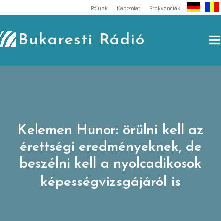
Skip
Rólunk
Kapcsolat
Frekvenciák
to
content
Bukaresti Rádió
Kelemen Hunor: örülni kell az
érettségi eredményeknek, de
beszélni kell a nyolcadikosok
képességvizsgájáról is