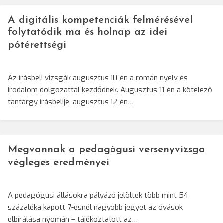
A digitális kompetenciák felmérésével
folytatódik ma és holnap az idei
pótérettségi
Az írásbeli vizsgák augusztus 10-én a román nyelv és
irodalom dolgozattal kezdődnek. Augusztus 11-én a kötelező
tantárgy írásbelije, augusztus 12-én…
Megvannak a pedagógusi versenyvizsga
végleges eredményei
A pedagógusi állásokra pályázó jelöltek több mint 54
százaléka kapott 7-esnél nagyobb jegyet az óvások
elbírálása nyomán – tájékoztatott az…