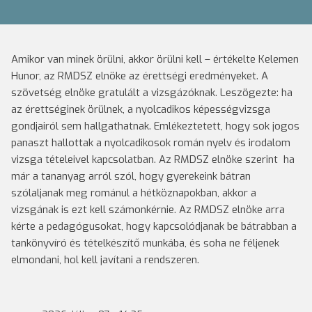
Amikor van minek örülni, akkor örülni kell – értékelte Kelemen
Hunor, az RMDSZ elnöke az érettségi eredményeket. A
szövetség elnöke gratulált a vizsgázóknak. Leszögezte: ha
az érettséginek örülnek, a nyolcadikos képességvizsga
gondjairól sem hallgathatnak. Emlékeztetett, hogy sok jogos
panaszt hallottak a nyolcadikosok román nyelv és irodalom
vizsga tételeivel kapcsolatban. Az RMDSZ elnöke szerint ha
már a tananyag arról szól, hogy gyerekeink bátran
szólaljanak meg románul a hétköznapokban, akkor a
vizsgának is ezt kell számonkérnie. Az RMDSZ elnöke arra
kérte a pedagógusokat, hogy kapcsolódjanak be bátrabban a
tankönyvíró és tételkészítő munkába, és soha ne féljenek
elmondani, hol kell javítani a rendszeren.