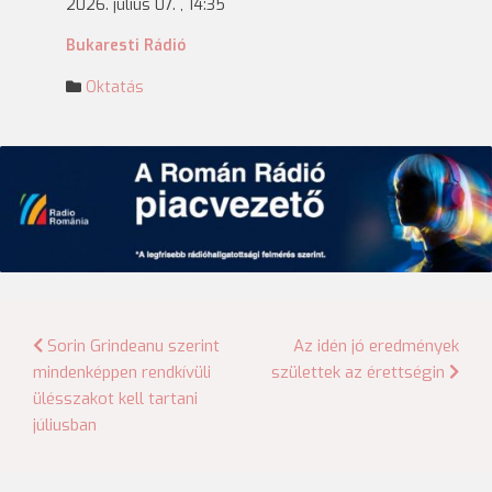
2026. július 07. , 14:35
Bukaresti Rádió
Oktatás
Bejegyzés
Sorin Grindeanu szerint
Az idén jó eredmények
mindenképpen rendkívüli
születtek az érettségin
navigáció
ülésszakot kell tartani
júliusban