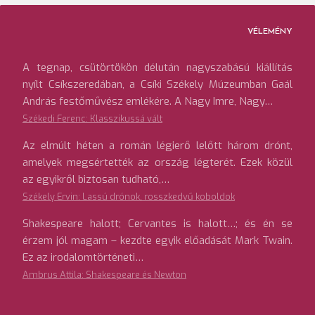
VÉLEMÉNY
A tegnap, csütörtökön délután nagyszabású kiállítás
nyílt Csíkszeredában, a Csíki Székely Múzeumban Gaál
András festőművész emlékére. A Nagy Imre, Nagy…
Székedi Ferenc: Klasszikussá vált
Az elmúlt héten a román légierő lelőtt három drónt,
amelyek megsértették az ország légterét. Ezek közül
az egyikről biztosan tudható,…
Székely Ervin: Lassú drónok, rosszkedvű koboldok
Shakespeare halott; Cervantes is halott…; és én se
érzem jól magam – kezdte egyik előadását Mark Twain.
Ez az irodalomtörténeti…
Ambrus Attila: Shakespeare és Newton