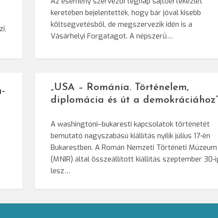
Az esemény szervezői tegnap sajtóértekezlet
keretében bejelentették, hogy bár jóval kisebb
költségvetésből, de megszervezik idén is a
i,
Vásárhelyi Forgatagot. A népszerű…
„USA – Románia. Történelem,
-
diplomácia és út a demokráciához
A washingtoni–bukaresti kapcsolatok történetét
bemutató nagyszabású kiállítás nyílik július 17-én
Bukarestben. A Román Nemzeti Történeti Múzeum
(MNIR) által összeállított kiállítás szeptember 30-
lesz…