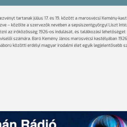
ezvényt tartanak július 17. és 19. között a marosvécsi Kemény-kas
ezve – közölte a szervezők nevében a sepsiszentgyörgyi Liszt Inté
i az íróközösség 1926-os indulását, és találkozási lehetőséget
pviselői számára. Báró Kemény János marosvécsi kastélyában 192
áború közötti erdélyi magyar irodalmi élet egyik legjelentősebb s