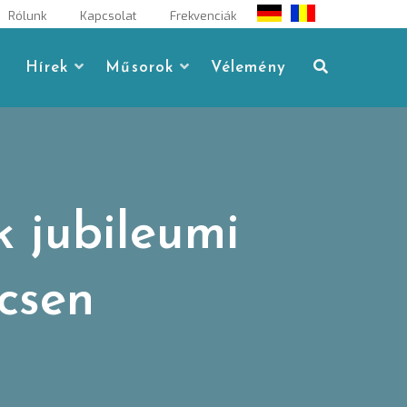
Rólunk
Kapcsolat
Frekvenciák
Hírek
Műsorok
Vélemény
 jubileumi
csen