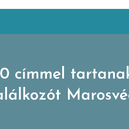
00 címmel tartanak
találkozót Marosvé