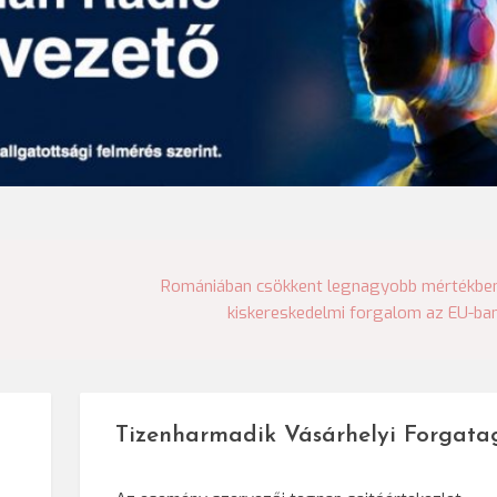
Romániában csökkent legnagyobb mértékbe
kiskereskedelmi forgalom az EU-ba
Tizenharmadik Vásárhelyi Forgata