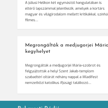
A júliusi Helikon két egymástól hangulatában is
eltérő lapszámmal jelentkezik, amelyek a kortárs
magyar és világirodalom mellett kritikákkal, színház
filmes…
Megrongálták a medjugorjei Mária
kegyhelyet
Megrongálták a medjugorjei Mária-szobrot és
felgyújtották a helyi Szent Jakab-templom
szabadtéri oltárát néhány nappal a Mladifest
nemzetközi katolikus ifjúsági találkozó…