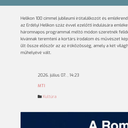
Helikon 100 címmel jubileumi írótalálkozót és emlékrend
az Erdélyi Helikon száz évvel ezelőtti indulására emlék
háromnapos programmal méltó módon szeretnék felidézn
kívánnak teremteni a kortárs irodalom és művészet ké
ült össze először az az íróközösség, amely a két világh
műhelyévé vált.
2026. július 07. , 14:23
MTI
Kultúra