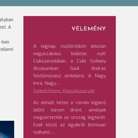
télyban
zet. A
VÉLEMÉNY
6-ban
A tegnap, csütörtökön délután
zellemi
nagyszabású kiállítás nyílt
Csíkszeredában, a Csíki Székely
Múzeumban Gaál András
festőművész emlékére. A Nagy
Imre, Nagy…
Székedi Ferenc: Klasszikussá vált
Az elmúlt héten a román légierő
lelőtt három drónt, amelyek
megsértették az ország légterét.
Ezek közül az egyikről biztosan
tudható,…