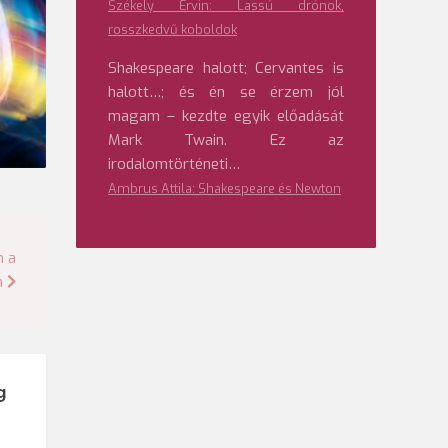
Székely Ervin: Lassú drónok,
rosszkedvű koboldok
Shakespeare halott; Cervantes is
halott…; és én se érzem jól
magam – kezdte egyik előadását
Mark Twain. Ez az
irodalomtörténeti…
Ambrus Attila: Shakespeare és Newton
n a
n
g