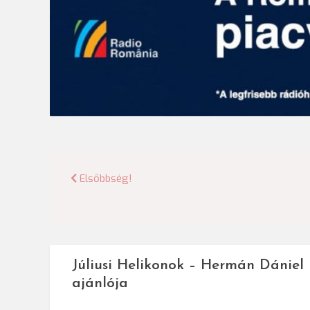
Bejegyzés
Elsőbbség!
navigáció
Júliusi Helikonok – Hermán Dániel
ajánlója