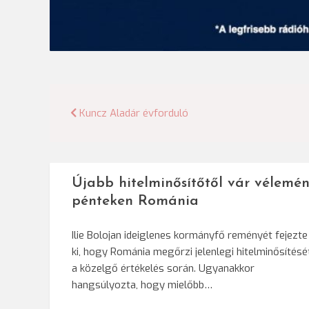
Bejegyzés
Kuncz Aladár évforduló
navigáció
Újabb hitelminősítőtől vár vélemén
pénteken Románia
Ilie Bolojan ideiglenes kormányfő reményét fejezte
ki, hogy Románia megőrzi jelenlegi hitelminősítésé
a közelgő értékelés során. Ugyanakkor
hangsúlyozta, hogy mielőbb…