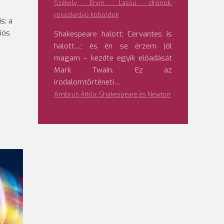
Székely Ervin: Lassú drónok,
rosszkedvű koboldok
s: a
iós
Shakespeare halott; Cervantes is
halott…; és én se érzem jól
magam – kezdte egyik előadását
Mark Twain. Ez az
irodalomtörténeti…
Ambrus Attila: Shakespeare és Newton