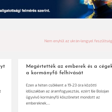
Nem enyhül az ukrán-lengyel feszültsé
yt
Megértették az emberek és a cége
a kormányfő felhívását
Ezen a héten csökkent a 19-23 óra közötti
t
időszakban az áramfogyasztás, ezért Ilie Bolojan
ügyvivő kormányfő köszönetet mondott az
embereknek,…