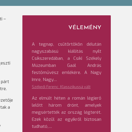
i –
VÉLEMÉNY
A tegnap, csütörtökön délután
nagyszabású kiállítás nyílt
Csíkszeredában, a Csíki Székely
eszti
Múzeumban Gaál András
festőművész emlékére. A Nagy
Imre, Nagy…
 párt
Székedi Ferenc: Klasszikussá vált
tre.
Az elmúlt héten a román légierő
ezetője
lelőtt három drónt, amelyek
tak a
megsértették az ország légterét.
Ezek közül az egyikről biztosan
y
tudható,…