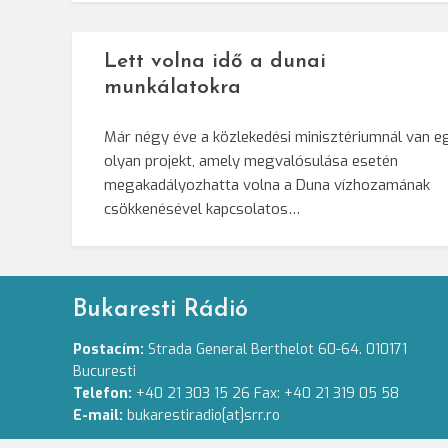
Lett volna idő a dunai
munkálatokra
Már négy éve a közlekedési minisztériumnál van e
olyan projekt, amely megvalósulása esetén
megakadályozhatta volna a Duna vízhozamának
csökkenésével kapcsolatos…
Bukaresti Rádió
Postacím:
Strada General Berthelot 60-64. 010171
Bucuresti
Telefon:
+40 21 303 15 26 Fax: +40 21 319 05 58
E-mail:
bukarestiradio[at]srr.ro