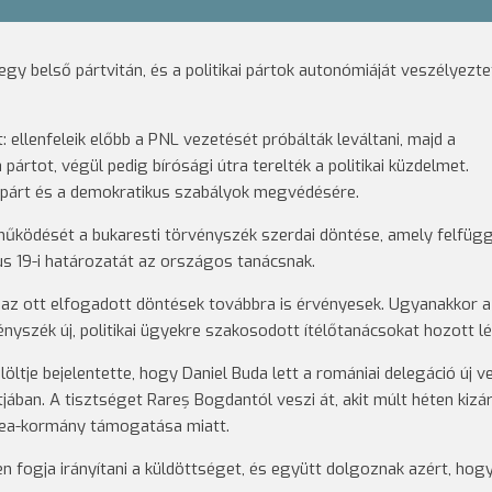
y belső pártvitán, és a politikai pártok autonómiáját veszélyeztet
ellenfeleik előbb a PNL vezetését próbálták leváltani, majd a
rtot, végül pedig bírósági útra terelték a politikai küzdelmet.
 párt és a demokratikus szabályok megvédésére.
működését a bukaresti törvényszék szerdai döntése, amely felfügg
us 19-i határozatát az országos tanácsnak.
az ott elfogadott döntések továbbra is érvényesek. Ugyanakkor a
nyszék új, politikai ügyekre szakosodott ítélőtanácsokat hozott lé
je bejelentette, hogy Daniel Buda lett a romániai delegáció új v
ában. A tisztséget Rareș Bogdantól veszi át, akit múlt héten kizár
tea-kormány támogatása miatt.
en fogja irányítani a küldöttséget, és együtt dolgoznak azért, hog