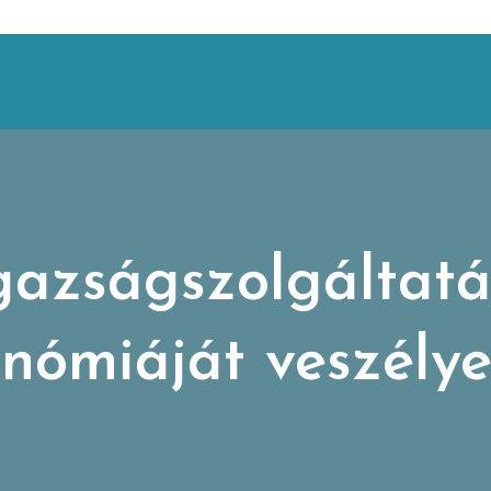
gazságszolgáltatá
nómiáját veszélye