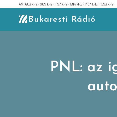
Skip
AM: 603 kHz • 909 kHz • 1197 kHz • 1314 kHz • 1404 kHz • 1593 kHz
to
content
Bukaresti Rádió
PNL: az i
auto