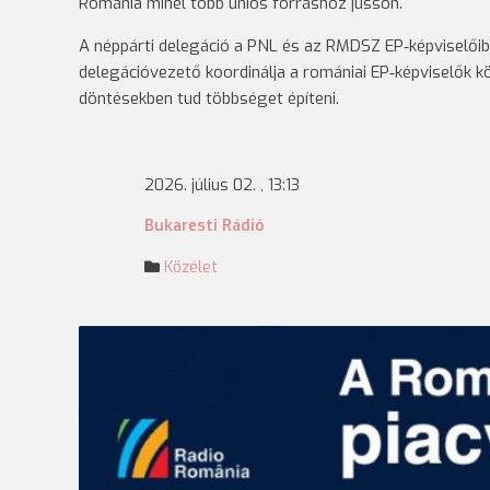
Románia minél több uniós forráshoz jusson.
A néppárti delegáció a PNL és az RMDSZ EP‑képviselőibő
delegációvezető koordinálja a romániai EP‑képviselők k
döntésekben tud többséget építeni.
2026. július 02. , 13:13
Bukaresti Rádió
Közélet