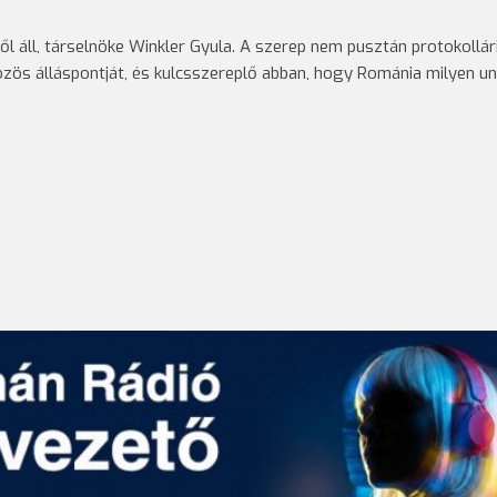
l áll, társelnöke Winkler Gyula. A szerep nem pusztán protokollári
özös álláspontját, és kulcsszereplő abban, hogy Románia milyen un