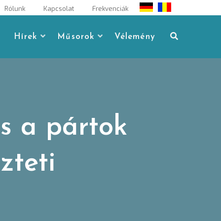
Rólunk
Kapcsolat
Frekvenciák
Hírek
Műsorok
Vélemény
s a pártok
zteti