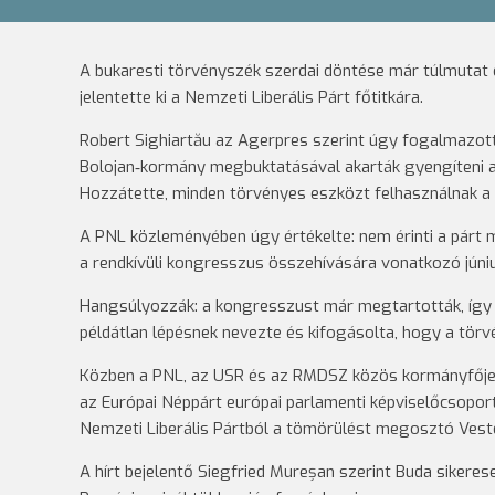
A bukaresti törvényszék szerdai döntése már túlmutat eg
jelentette ki a Nemzeti Liberális Párt főtitkára.
Robert Sighiartău az Agerpres szerint úgy fogalmazott: 
Bolojan‑kormány megbuktatásával akarták gyengíteni a pá
Hozzátette, minden törvényes eszközt felhasználnak a
A PNL közleményében úgy értékelte: nem érinti a párt 
a rendkívüli kongresszus összehívására vonatkozó júni
Hangsúlyozzák: a kongresszust már megtartották, így 
példátlan lépésnek nevezte és kifogásolta, hogy a törvé
Közben a PNL, az USR és az RMDSZ közös kormányfőjelölt
az Európai Néppárt európai parlamenti képviselőcsoportj
Nemzeti Liberális Pártból a tömörülést megosztó Ves
A hírt bejelentő Siegfried Mureșan szerint Buda sikeres