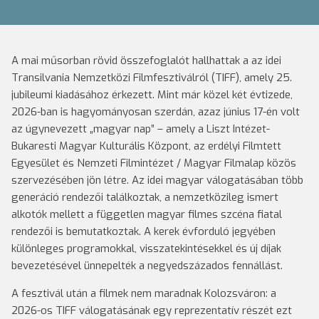
A mai műsorban rövid összefoglalót hallhattak a az idei
Transilvania Nemzetközi Filmfesztiválról (TIFF), amely 25.
jubileumi kiadásához érkezett. Mint már közel két évtizede,
2026-ban is hagyományosan szerdán, azaz június 17-én volt
az úgynevezett „magyar nap” – amely a Liszt Intézet-
Bukaresti Magyar Kulturális Központ, az erdélyi Filmtett
Egyesület és Nemzeti Filmintézet / Magyar Filmalap közös
szervezésében jön létre. Az idei magyar válogatásában több
generáció rendezői találkoztak, a nemzetközileg ismert
alkotók mellett a független magyar filmes szcéna fiatal
rendezői is bemutatkoztak. A kerek évforduló jegyében
különleges programokkal, visszatekintésekkel és új díjak
bevezetésével ünnepelték a negyedszázados fennállást.
A fesztivál után a filmek nem maradnak Kolozsváron: a
2026-os TIFF válogatásának egy reprezentatív részét ezt