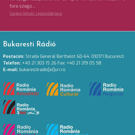
fura szagú…
Sarány István: Legendák tava
Bukaresti Rádió
Postacím:
Strada General Berthelot 60-64. 010171 Bucuresti
Telefon:
+40 21 303 15 26 Fax: +40 21 319 05 58
E-mail:
bukarestiradio[at]srr.ro