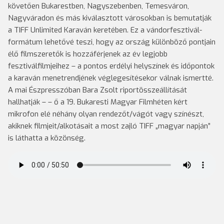
követően Bukarestben, Nagyszebenben, Temesváron,
Nagyváradon és más kiválasztott városokban is bemutatják
a TIFF Unlimited Karaván keretében. Ez a vándorfesztivál-
formátum lehetővé teszi, hogy az ország különböző pontjain
élő filmszeretők is hozzáférjenek az év legjobb
fesztiválfilmjeihez – a pontos erdélyi helyszínek és időpontok
a karaván menetrendjének véglegesítésekor válnak ismertté.
A mai Észpresszóban Bara Zsolt riportösszeállítását
hallhatják – – ő a 19. Bukaresti Magyar Filmhéten kért
mikrofon elé néhány olyan rendezőt/vágót vagy színészt,
akiknek filmjeit/alkotásait a most zajló TIFF „magyar napján”
is láthatta a közönség.