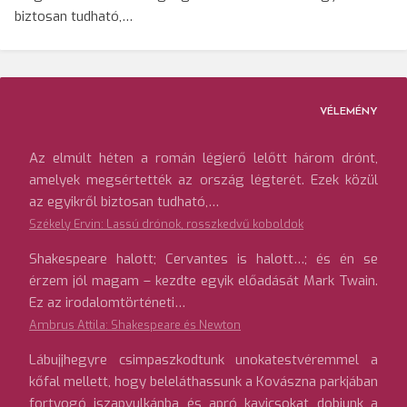
biztosan tudható,…
VÉLEMÉNY
Az elmúlt héten a román légierő lelőtt három drónt,
amelyek megsértették az ország légterét. Ezek közül
az egyikről biztosan tudható,…
Székely Ervin: Lassú drónok, rosszkedvű koboldok
Shakespeare halott; Cervantes is halott…; és én se
érzem jól magam – kezdte egyik előadását Mark Twain.
Ez az irodalomtörténeti…
Ambrus Attila: Shakespeare és Newton
Lábujjhegyre csimpaszkodtunk unokatestvéremmel a
kőfal mellett, hogy beleláthassunk a Kovászna parkjában
fortyogó iszapvulkánba és apró kavicsokat dobjunk a