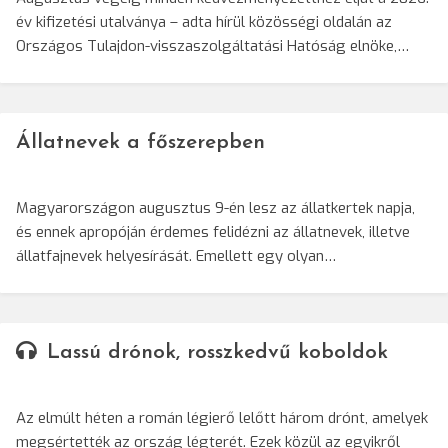
év kifizetési utalványa – adta hírül közösségi oldalán az
Országos Tulajdon-visszaszolgáltatási Hatóság elnöke,…
Állatnevek a főszerepben
Magyarországon augusztus 9-én lesz az állatkertek napja,
és ennek apropóján érdemes felidézni az állatnevek, illetve
állatfajnevek helyesírását. Emellett egy olyan…
Lassú drónok, rosszkedvű koboldok
Az elmúlt héten a román légierő lelőtt három drónt, amelyek
megsértették az ország légterét. Ezek közül az egyikről