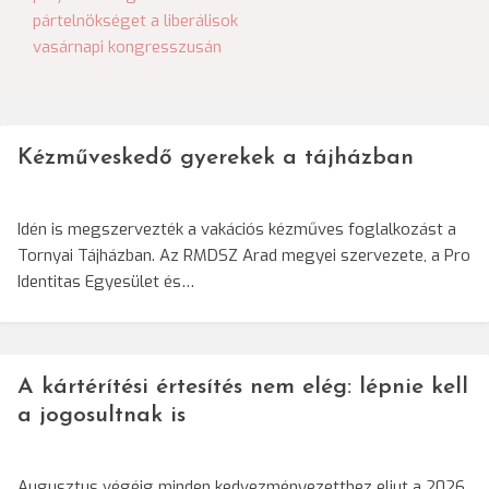
navigáció
pártelnökséget a liberálisok
vasárnapi kongresszusán
Kézműveskedő gyerekek a tájházban
Idén is megszervezték a vakációs kézműves foglalkozást a
Tornyai Tájházban. Az RMDSZ Arad megyei szervezete, a Pro
Identitas Egyesület és…
A kártérítési értesítés nem elég: lépnie kell
a jogosultnak is
Augusztus végéig minden kedvezményezetthez eljut a 2026.