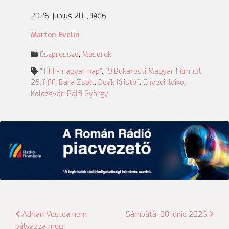
2026. június 20. , 14:16
Márton Evelin
Észpresszó
,
Műsorok
"TIFF-magyar nap"
,
19.Bukaresti Magyar Filmhét
,
25.TIFF
,
Bara Zsolt
,
Deák Kristóf
,
Enyedi Ildikó
,
Kolozsvár
,
Pálfi György
Bejegyzés
Adrian Veștea nem
Sâmbătă, 20 iunie 2026
pályázza meg