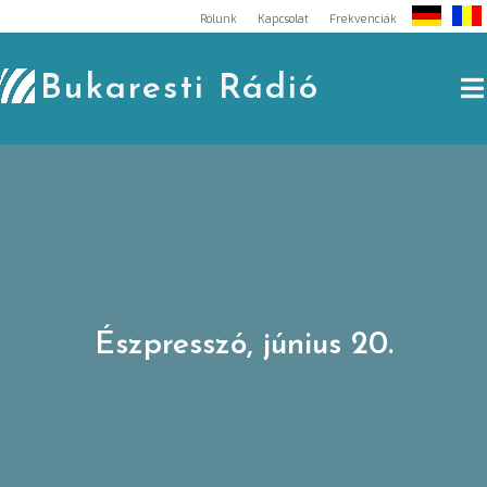
Skip
Rólunk
Kapcsolat
Frekvenciák
to
content
Bukaresti Rádió
Észpresszó, június 20.