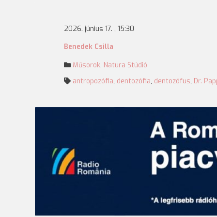
2026. június 17. , 15:30
Benedek Csilla
Műsorok
,
Natura Stúdió
antropozófia
,
dentozófia
,
dentozófus
,
Dr. Pa