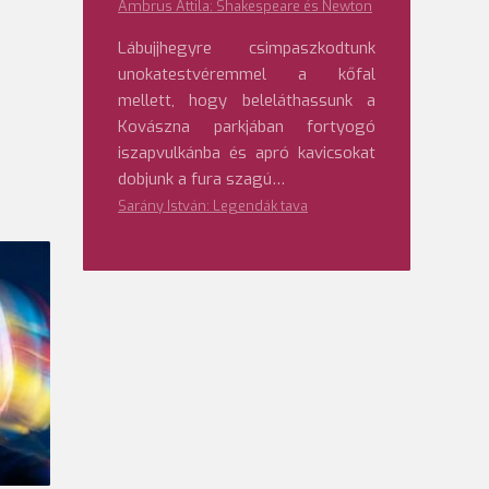
Ambrus Attila: Shakespeare és Newton
Lábujjhegyre csimpaszkodtunk
unokatestvéremmel a kőfal
mellett, hogy beleláthassunk a
Kovászna parkjában fortyogó
iszapvulkánba és apró kavicsokat
dobjunk a fura szagú…
Sarány István: Legendák tava