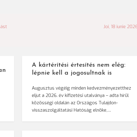
mást
Joi, 18 iunie 202
A kártérítési értesítés nem elég:
an
lépnie kell a jogosultnak is
Augusztus végéig minden kedvezményezetthez
eljut a 2026. év kifizetési utalványa – adta hírül
közösségi oldalán az Országos Tulajdon-
visszaszolgáltatási Hatóság elnöke,…