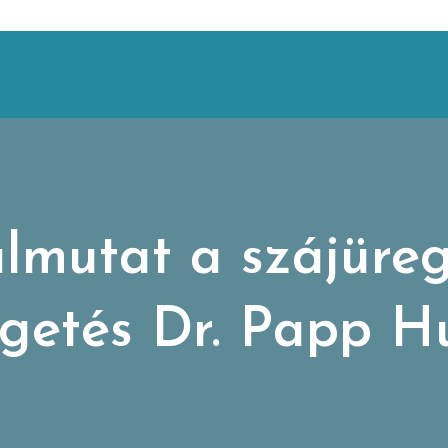
lmutat a szájüre
lgetés Dr. Papp H