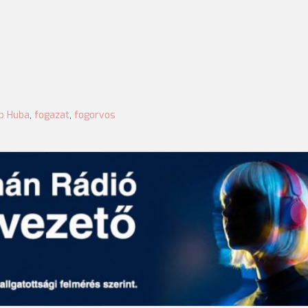
pp Huba
,
fogazat
,
fogorvos