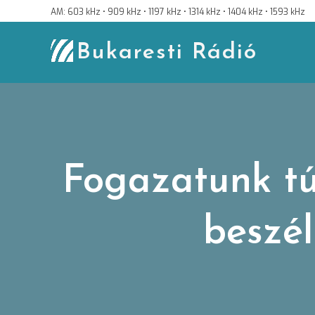
Skip
AM: 603 kHz • 909 kHz • 1197 kHz • 1314 kHz • 1404 kHz • 1593 kHz
to
content
Bukaresti Rádió
Fogazatunk tú
beszé