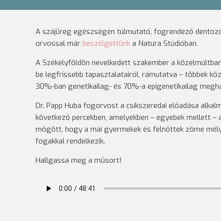
A szájüreg egészségén túlmutató, fogrendező dentozóf
orvossal már
beszélgettünk
a Natura Stúdióban.
A Székelyföldön nevelkedett szakember a közelmúltba
be legfrissebb tapasztalatairól, rámutatva – többek kö
30%-ban genetikailag- és 70%-a epigenetikailag megha
Dr. Papp Huba fogorvost a csíkszeredai előadása alkal
következő percekben, amelyekben – egyebek mellett – ar
mögött, hogy a mai gyermekek és felnőttek zöme mélyh
fogakkal rendelkezik.
Hallgassa meg a műsort!