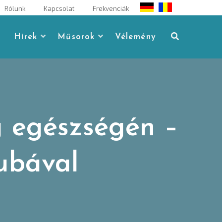
Rólunk
Kapcsolat
Frekvenciák
Hírek
Műsorok
Vélemény
g egészségén –
ubával