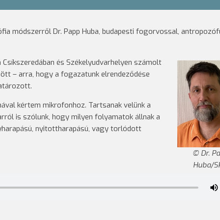
ia módszerről Dr. Papp Huba, budapesti fogorvossal, antropozóf
n Csíkszeredában és Székelyudvarhelyen számolt
zött – arra, hogy a fogazatunk elrendeződése
tározott.
mával kértem mikrofonhoz. Tartsanak velünk a
ról is szólunk, hogy milyen folyamatok állnak a
arapású, nyitottharapású, vagy torlódott
Dr. P
Huba/S