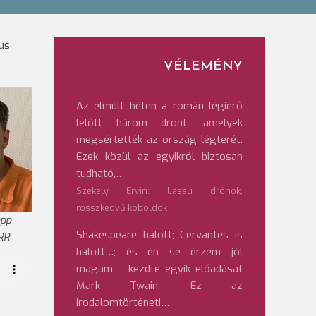
us
VÉLEMÉNY
Az elmúlt héten a román légierő
lelőtt három drónt, amelyek
megsértették az ország légterét.
Ezek közül az egyikről biztosan
tudható,…
Székely Ervin: Lassú drónok,
rosszkedvű koboldok
app
Shakespeare halott; Cervantes is
RR
halott…; és én se érzem jól
magam – kezdte egyik előadását
Mark Twain. Ez az
irodalomtörténeti…