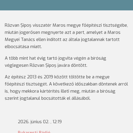
Răzvan Șipoș visszatér Maros megye főépítészi tisztségébe,
miután jogerősen megnyerte azt a pert, amelyet a Maros
Megyei Tanács ellen indított az általa jogtalannak tartott
elbocsátása miatt.
A több mint hat évig tartó jogvita végén a bíróság
véglegesen Răzvan Șipoș javára döntött.
Az építész 2013 és 2019 között töltötte be a megye
főépítészi tisztségét. A következő időszakban döntenek arról
is, hogy mekkora kártérítés illeti meg, miután a bíróság
szerint jogtalanul bocsátották el állásából.
2026. június 02. , 12:19
Bukaresti Rádió