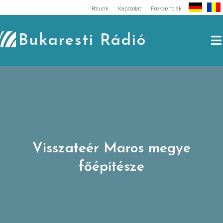
Skip
Rólunk
Kapcsolat
Frekvenciák
to
content
Bukaresti Rádió
Visszateér Maros megye
főépítésze