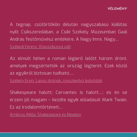
VÉLEMÉNY
A tegnap, csütörtökön délután nagyszabású kiállítás
nyílt Csíkszeredában, a Csíki Székely Múzeumban Gaál
András festőművész emlékére. A Nagy Imre, Nagy…
Székedi Ferenc: Klasszikussá vált
Az elmúlt héten a román légierő lelőtt három drónt,
amelyek megsértették az ország légterét. Ezek közül
az egyikről biztosan tudható,…
Székely Ervin: Lassú drónok, rosszkedvű koboldok
Shakespeare halott; Cervantes is halott…; és én se
érzem jól magam – kezdte egyik előadását Mark Twain.
Ez az irodalomtörténeti…
Ambrus Attila: Shakespeare és Newton