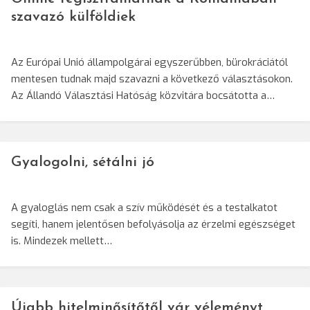
szavazó külföldiek
Az Európai Unió állampolgárai egyszerűbben, bürokráciától
mentesen tudnak majd szavazni a következő választásokon.
Az Állandó Választási Hatóság közvitára bocsátotta a…
Gyalogolni, sétálni jó
A gyaloglás nem csak a szív működését és a testalkatot
segíti, hanem jelentősen befolyásolja az érzelmi egészséget
is. Mindezek mellett…
Újabb hitelminősítőtől vár véleményt