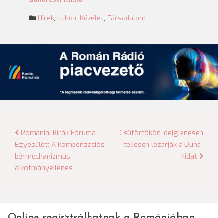
Hírek
,
Itthon
,
Közélet
,
Társadalom
Bejegyzés
Romániai Bírák Fóruma
Csütörtökön ideiglenesen
Egyesület: A kompenzációs
teljesen lezárják a Duna-
navigáció
bérmechanizmus
hidat
alkotmányellenes
Online regisztrálhatnak a Romániában