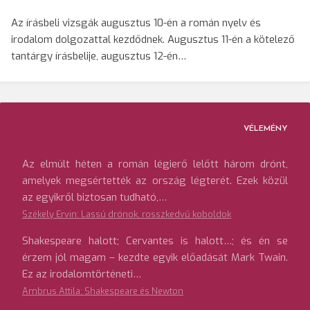
Az írásbeli vizsgák augusztus 10-én a román nyelv és
irodalom dolgozattal kezdődnek. Augusztus 11-én a kötelező
tantárgy írásbelije, augusztus 12-én…
VÉLEMÉNY
Az elmúlt héten a román légierő lelőtt három drónt,
amelyek megsértették az ország légterét. Ezek közül
az egyikről biztosan tudható,…
Székely Ervin: Lassú drónok, rosszkedvű koboldok
Shakespeare halott; Cervantes is halott…; és én se
érzem jól magam – kezdte egyik előadását Mark Twain.
Ez az irodalomtörténeti…
Ambrus Attila: Shakespeare és Newton