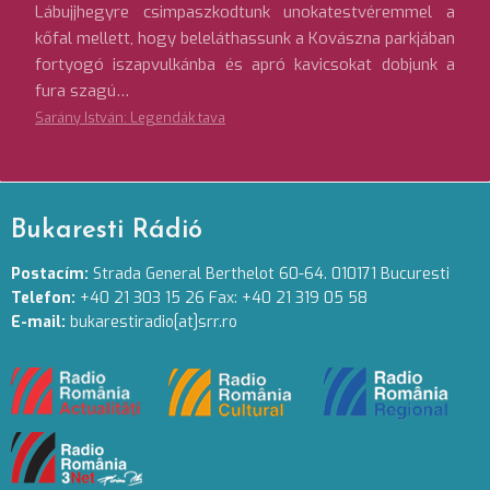
Lábujjhegyre csimpaszkodtunk unokatestvéremmel a
kőfal mellett, hogy beleláthassunk a Kovászna parkjában
fortyogó iszapvulkánba és apró kavicsokat dobjunk a
fura szagú…
Sarány István: Legendák tava
Bukaresti Rádió
Postacím:
Strada General Berthelot 60-64. 010171 Bucuresti
Telefon:
+40 21 303 15 26 Fax: +40 21 319 05 58
E-mail:
bukarestiradio[at]srr.ro