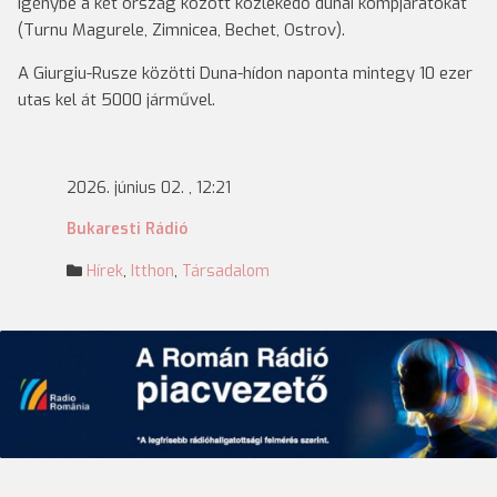
igénybe a két ország között közlekedő dunai kompjáratokat
(Turnu Magurele, Zimnicea, Bechet, Ostrov).
A Giurgiu-Rusze közötti Duna-hídon naponta mintegy 10 ezer
utas kel át 5000 járművel.
2026. június 02. , 12:21
Bukaresti Rádió
Hírek
,
Itthon
,
Társadalom