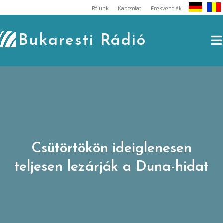
Skip
Rólunk
Kapcsolat
Frekvenciák
to
content
Bukaresti Rádió
Csütörtökön ideiglenesen
teljesen lezárják a Duna-hidat