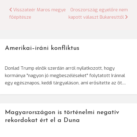
Bejegyzés
Visszateér Maros megye
Oroszország egyelőre nem
főépítésze
kapott választ Bukaresttől
navigáció
Amerikai–iráni konfliktus
Donlad Trump elnök szerdán arról nyilatkozott, hogy
kormánya "nagyon jó megbeszéléseket" folytatott Iránnal
egy egésznapos, keddi tárgyaláson, ami erősítette az öt…
Magyarországon is történelmi negatív
rekordokat ért el a Duna