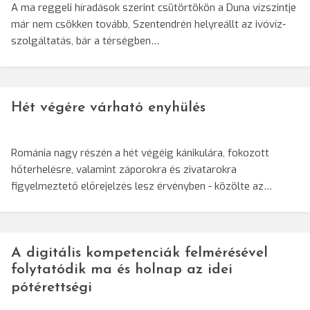
A ma reggeli híradások szerint csütörtökön a Duna vízszintje
már nem csökken tovább, Szentendrén helyreállt az ivóvíz-
szolgáltatás, bár a térségben…
Hét végére várható enyhülés
Románia nagy részén a hét végéig kánikulára, fokozott
hőterhelésre, valamint záporokra és zivatarokra
figyelmeztető előrejelzés lesz érvényben - közölte az…
A digitális kompetenciák felmérésével
folytatódik ma és holnap az idei
pótérettségi