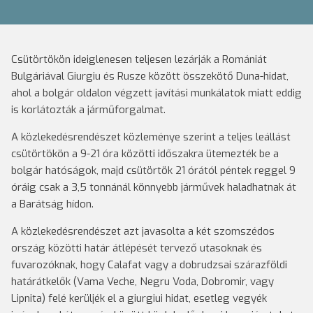
Csütörtökön ideiglenesen teljesen lezárják a Romániát
Bulgáriával Giurgiu és Rusze között összekötő Duna-hidat,
ahol a bolgár oldalon végzett javítási munkálatok miatt eddig
is korlátozták a járműforgalmat.
A közlekedésrendészet közleménye szerint a teljes leállást
csütörtökön a 9-21 óra közötti időszakra ütemezték be a
bolgár hatóságok, majd csütörtök 21 órától péntek reggel 9
óráig csak a 3,5 tonnánál könnyebb járművek haladhatnak át
a Barátság hídon.
A közlekedésrendészet azt javasolta a két szomszédos
ország közötti határ átlépését tervező utasoknak és
fuvarozóknak, hogy Calafat vagy a dobrudzsai szárazföldi
határátkelők (Vama Veche, Negru Voda, Dobromir, vagy
Lipnita) felé kerüljék el a giurgiui hidat, esetleg vegyék