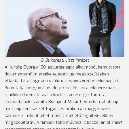
Bukaresti Liszt Intézet
A Kurtág György 100. születésnapja alkalmából bemutatott
dokumentumfilm érzékeny, poétikus megközelítésben
villantja fel a Lugoson született zeneszerző mindennapjait.
Bemutatja, hogyan él és dolgozik idős kora ellenére ma is
rendkívüli intenzitással a kortárs zene egyik fontos
központjának számító Budapest Music Centerben, ahol nap
mint nap zenészeket fogad, és órákon át magyarázza
számukra, miként lehet műveit a lehető leghitelesebben
megszólaltatni. A filmben több művész is beszél arról, miért