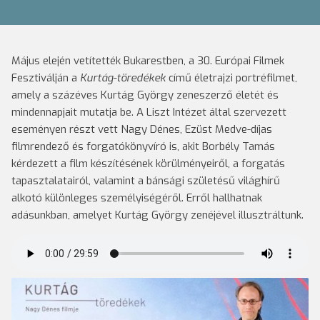
Május elején vetítették Bukarestben, a 30. Európai Filmek
Fesztiválján a
Kurtág-töredékek
című életrajzi portréfilmet,
amely a százéves Kurtág György zeneszerző életét és
mindennapjait mutatja be. A Liszt Intézet által szervezett
eseményen részt vett Nagy Dénes, Ezüst Medve-díjas
filmrendező és forgatókönyvíró is, akit Borbély Tamás
kérdezett a film készítésének körülményeiről, a forgatás
tapasztalatairól, valamint a bánsági születésű világhírű
alkotó különleges személyiségéről. Erről hallhatnak
adásunkban, amelyet Kurtág György zenéjével illusztráltunk.