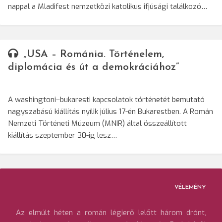
nappal a Mladifest nemzetközi katolikus ifjúsági találkozó…
„USA – Románia. Történelem,
diplomácia és út a demokráciához”
A washingtoni–bukaresti kapcsolatok történetét bemutató
nagyszabású kiállítás nyílik július 17-én Bukarestben. A Román
Nemzeti Történeti Múzeum (MNIR) által összeállított
kiállítás szeptember 30-ig lesz…
VÉLEMÉNY
Az elmúlt héten a román légierő lelőtt három drónt,