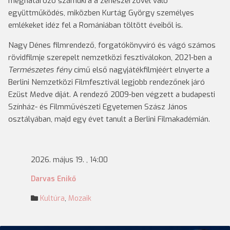
meghatározó számukra a zeneszerzővel való
együttműködés, miközben Kurtág György személyes
emlékeket idéz fel a Romániában töltött éveiből is.
Nagy Dénes filmrendező, forgatókönyvíró és vágó számos
rövidfilmje szerepelt nemzetközi fesztiválokon, 2021-ben a
Természetes fény
című első nagyjátékfilmjéért elnyerte a
Berlini Nemzetközi Filmfesztivál legjobb rendezőnek járó
Ezüst Medve díját. A rendező 2009-ben végzett a budapesti
Színház- és Filmművészeti Egyetemen Szász János
osztályában, majd egy évet tanult a Berlini Filmakadémián.
2026. május 19. , 14:00
Darvas Enikő
Kultúra
,
Mozaik