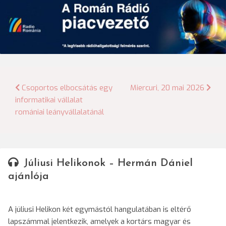
Bejegyzés
Csoportos elbocsátás egy
Miercuri, 20 mai 2026
informatikai vállalat
navigáció
romániai leányvállalatánál
Júliusi Helikonok – Hermán Dániel
ajánlója
A júliusi Helikon két egymástól hangulatában is eltérő
lapszámmal jelentkezik, amelyek a kortárs magyar és