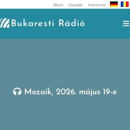
Skip
Rólunk
Kapcsolat
Frekvenciák
to
content
Bukaresti Rádió
Mozaik, 2026. május 19-e