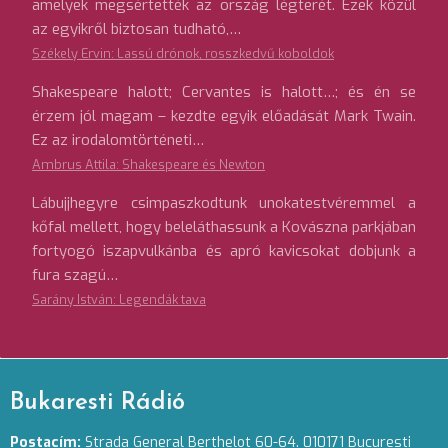
amelyek megsértették az ország légterét. Ezek közül
az egyikről biztosan tudható,…
Székely Ervin: Lassú drónok, rosszkedvű koboldok
Shakespeare halott; Cervantes is halott…; és én se
érzem jól magam – kezdte egyik előadását Mark Twain.
Ez az irodalomtörténeti…
Ambrus Attila: Shakespeare és Newton
Lábujjhegyre csimpaszkodtunk unokatestvéremmel a
kőfal mellett, hogy beleláthassunk a Kovászna parkjában
fortyogó iszapvulkánba és apró kavicsokat dobjunk a
fura szagú…
Sarány István: Legendák tava
Bukaresti Rádió
Postacím:
Strada General Berthelot 60-64. 010171 Bucuresti