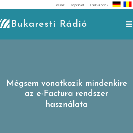
Skip
Rólunk
Kapcsolat
Frekvenciák
to
content
Bukaresti Rádió
Mégsem vonatkozik mindenkire
az e-Factura rendszer
használata