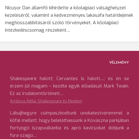
Nicușor Dan államfő kihirdette a kőolajpiaci válsághelyzet
kezeléséről, valamint a kedvezményes lakásáfa határidejének
meghosszabbításáról szóló törvényeket. A kőolajpiaci
intézkedéscsomag részeként…
VÉLEMÉNY
Shakespeare halott; Cervantes is halott…; és én se
érzem jól magam – kezdte egyik előadását Mark Twain.
Ez az irodalomtörténeti…
Ambrus Attila: Shakespeare és Newton
Lábujjhegyre csimpaszkodtunk unokatestvéremmel a
kőfal mellett, hogy beleláthassunk a Kovászna parkjában
fortyogó iszapvulkánba és apró kavicsokat dobjunk a
fura szagú…