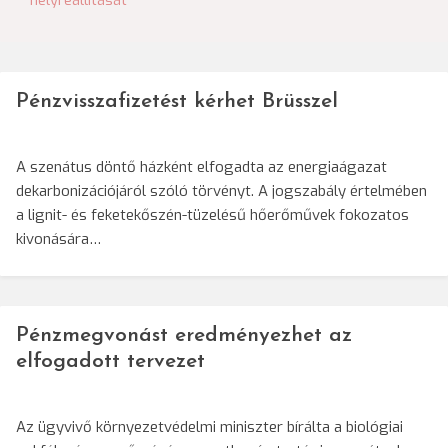
helyreállítását
Pénzvisszafizetést kérhet Brüsszel
A szenátus döntő házként elfogadta az energiaágazat
dekarbonizációjáról szóló törvényt. A jogszabály értelmében
a lignit- és feketekőszén-tüzelésű hőerőművek fokozatos
kivonására…
Pénzmegvonást eredményezhet az
elfogadott tervezet
Az ügyvivő környezetvédelmi miniszter bírálta a biológiai