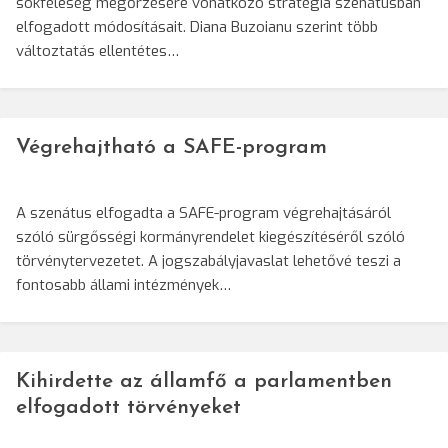
sokféleség megőrzésére vonatkozó stratégia szenátusban
elfogadott módosításait. Diana Buzoianu szerint több
változtatás ellentétes…
Végrehajtható a SAFE-program
A szenátus elfogadta a SAFE-program végrehajtásáról
szóló sürgősségi kormányrendelet kiegészítéséről szóló
törvénytervezetet. A jogszabályjavaslat lehetővé teszi a
fontosabb állami intézmények…
Kihirdette az államfő a parlamentben
elfogadott törvényeket