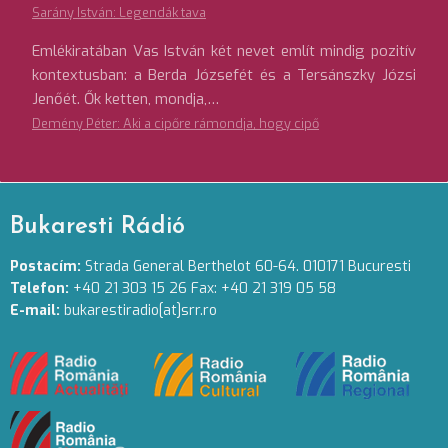
Sarány István: Legendák tava
Emlékiratában Vas István két nevet említ mindig pozitív
kontextusban: a Berda Józsefét és a Tersánszky Józsi
Jenőét. Ők ketten, mondja,…
Demény Péter: Aki a cipőre rámondja, hogy cipő
Bukaresti Rádió
Postacím:
Strada General Berthelot 60-64. 010171 Bucuresti
Telefon:
+40 21 303 15 26 Fax: +40 21 319 05 58
E-mail:
bukarestiradio[at]srr.ro