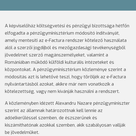
A képviselőház költségvetési és pénzügyi bizottsága hétfőn
elfogadta a pénzügyminisztérium módosító indítványát,
amely mentesíti az e-Factura rendszer kötelező használata
alól a szerzői jogdíjból és mezőgazdasági tevékenységből
jövedelmet szerző magánszemélyeket, valamint a
Romániában működő külföldi kulturális intézeteket és
központokat. A pénzügyminisztérium közleménye szerint a
módosítás azt is lehetővé teszi, hogy töröljék az e-Factura
nyilvántartásból azokat, akikre már nem vonatkozik a
kötelezettség, vagy nem kívánják használni a rendszert.
A közleményben idézett Alexandru Nazare pénzügyminiszter
szerint az államnak határozottnak kell lennie az
adóelkerüléssel szemben, de észszerűnek és
kiszámíthatónak azokkal szemben, akik szabályosan vallják
be jövedelmüket.