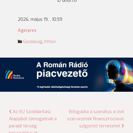
anaf.ro
2026. május 19. , 10:59
Agerpres
Gazdaság
,
Itthon
Bejegyzés
Az EU Szolidaritási
Elfogadta a szenátus a civil
Alapjából támogatnák a
szervezetek finanszírozását
navigáció
parajdi térség
szigorító tervezetet