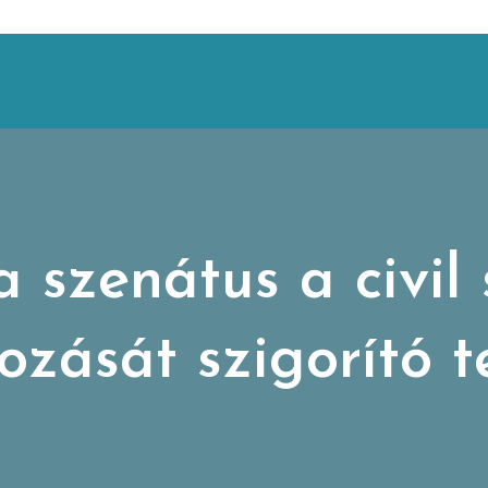
 szenátus a civil
rozását szigorító t