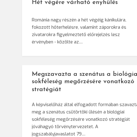
Hét végére várható enyhülés
Románia nagy részén a hét végéig kánikulára,
fokozott hőterhelésre, valamint záporokra és
zivatarokra figyelmeztető előrejelzés lesz
érvényben - közölte az…
Megszavazta a szenátus a biológia
sokféleség megőrzésére vonatkozó
stratégiát
A képviselőház által elfogadott formában szavazt
meg a szenátus csütörtöki ülésén a biológiai
sokféleség megőrzésére vonatkozó stratégiát
jóváhagyó törvénytervezetet. A
jogszabályjavaslatot 79…