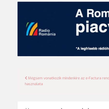
Bejegyzés
Mégsem vonatkozik mindenkire az e-Factura ren
használata
navigáció