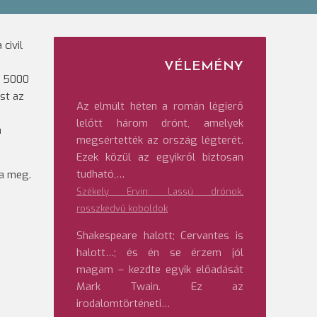
civil
VÉLEMÉNY
z 5000
st az
Az elmúlt héten a román légierő
lelőtt három drónt, amelyek
a
megsértették az ország légterét.
Ezek közül az egyikről biztosan
tudható,…
ja meg.
Székely Ervin: Lassú drónok,
rosszkedvű koboldok
Shakespeare halott; Cervantes is
halott…; és én se érzem jól
magam – kezdte egyik előadását
Mark Twain. Ez az
irodalomtörténeti…