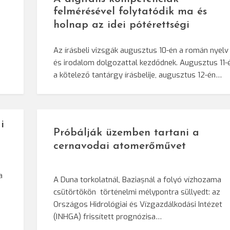
felmérésével folytatódik ma és
holnap az idei pótérettségi
Az írásbeli vizsgák augusztus 10-én a román nyelv
és irodalom dolgozattal kezdődnek. Augusztus 11-
a kötelező tantárgy írásbelije, augusztus 12-én…
i
Próbálják üzemben tartani a
cernavodai atomerőművet
a
A Duna torkolatnál, Baziașnál a folyó vízhozama
csütörtökön történelmi mélypontra süllyedt: az
Országos Hidrológiai és Vízgazdálkodási Intézet
(INHGA) frissített prognózisa…