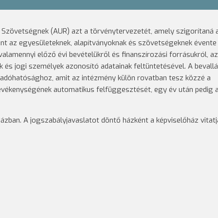
zövetségnek (AUR) azt a törvénytervezetét, amely szigorítaná a 
rint az egyesületeknek, alapítványoknak és szövetségeknek évente
alamennyi előző évi bevételükről és finanszírozási forrásukról, a
 jogi személyek azonosító adatainak feltüntetésével. A bevallá
z adóhatósághoz, amit az intézmény külön rovatban tesz közzé a
tevékenységének automatikus felfüggesztését, egy év után pedig 
házban. A jogszabályjavaslatot döntő házként a képviselőház vitat