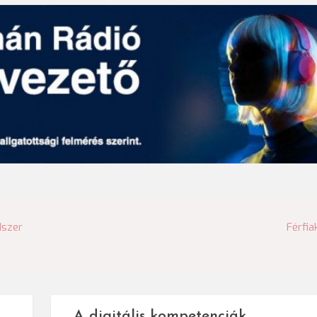
dszer
Férfia
A digitális kompetenciák