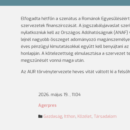
Elfogadta hétfőn a szenátus a Románok Egyesüléséért S
szervezetek finanszírozását. A jogszabályjavaslat sze
nyilatkozniuk kell az Országos Adóhatóságnak (ANAF) v
lejnél nagyobb összeget adományozó magánszemélyek és
éves pénzügyi kimutatásokkal együtt kell benyújtani a
honlapján. A kötelezettség elmulasztása a szervezet 
megszűnését vonná maga után.
Az AUR törvénytervezete heves vitát váltott ki a felső
2026. május 19. , 11:04
Agerpres
Gazdaság
,
Itthon
,
Közélet
,
Társadalom