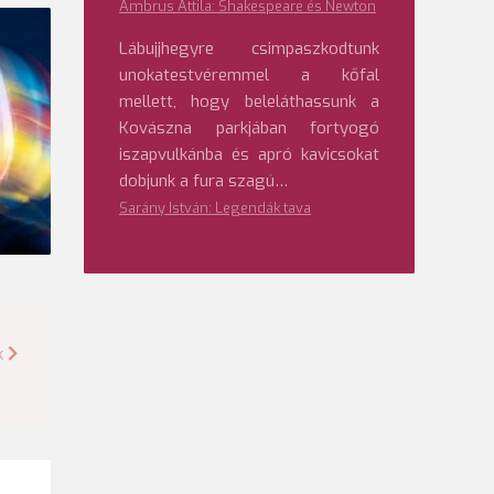
Ambrus Attila: Shakespeare és Newton
Lábujjhegyre csimpaszkodtunk
unokatestvéremmel a kőfal
mellett, hogy beleláthassunk a
Kovászna parkjában fortyogó
iszapvulkánba és apró kavicsokat
dobjunk a fura szagú…
Sarány István: Legendák tava
k