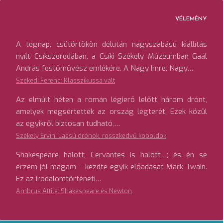
VÉLEMÉNY
A tegnap, csütörtökön délután nagyszabású kiállítás
nyílt Csíkszeredában, a Csíki Székely Múzeumban Gaál
András festőművész emlékére. A Nagy Imre, Nagy…
Székedi Ferenc: Klasszikussá vált
Az elmúlt héten a román légierő lelőtt három drónt,
amelyek megsértették az ország légterét. Ezek közül
az egyikről biztosan tudható,…
Székely Ervin: Lassú drónok, rosszkedvű koboldok
Shakespeare halott; Cervantes is halott…; és én se
érzem jól magam – kezdte egyik előadását Mark Twain.
Ez az irodalomtörténeti…
Ambrus Attila: Shakespeare és Newton