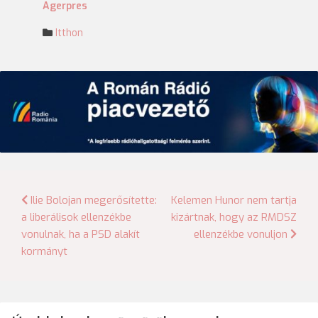
Agerpres
Itthon
Bejegyzés
Ilie Bolojan megerősítette:
Kelemen Hunor nem tartja
a liberálisok ellenzékbe
kizártnak, hogy az RMDSZ
navigáció
vonulnak, ha a PSD alakít
ellenzékbe vonuljon
kormányt