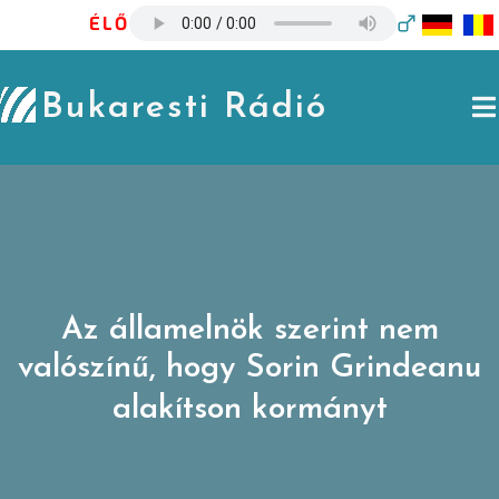
Skip
ÉLŐ
to
content
Bukaresti Rádió
Az államelnök szerint nem
valószínű, hogy Sorin Grindeanu
alakítson kormányt