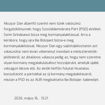
Nicușor Dan államfő szerint nem tűnik valószínű
forgatókönyvnek, hogy Szociáldemokrata Párt (PSD) elnökét,
Sorin Grindeanut bízza meg kormányalakítással. Arra a
kérdésre, hogy újra Ilie Bolojant bízná-e meg
kormányalakítással, Nicușor Dan egy sajtótájékoztatón azt
válaszolta: nem kíván véleményt mondani a miniszterelnök-
jelöltekről, az általános válasza pedig az, hogy nem szeretne
olyan kormány megalakulásához hozzájárulni, amelyik újabb
válságot idézne elő. Az elnök hétfőn folytat hivatalos
konzultációt a pártokkal az új kormány megalakításáról,
miután a PSD és az AUR megbuktatta Ilie Bolojan kabinetjét.
2026. május 16. , 13:21