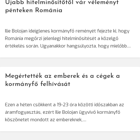
Újabb hitelminősítőtől vár véleményt
pénteken Románia
Ilie Bolojan ideiglenes kormányfő reményét fejezte ki, hogy
Románia megőrzi jelenlegi hitelminősítését a közelgő
értékelés során. Ugyanakkor hangsúlyozta, hogy mielőbb…
Megértették az emberek és a cégek a
kormányfő felhívását
Ezen a héten csökkent a 19-23 óra közötti időszakban az
áramfogyasztás, ezért Ilie Bolojan ügyvivő kormányfő
köszönetet mondott az embereknek,…