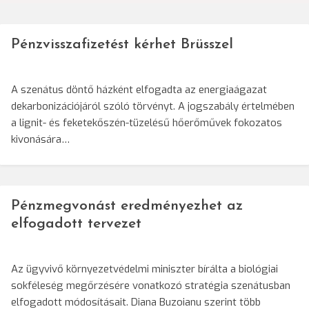
Pénzvisszafizetést kérhet Brüsszel
A szenátus döntő házként elfogadta az energiaágazat
dekarbonizációjáról szóló törvényt. A jogszabály értelmében
a lignit- és feketekőszén-tüzelésű hőerőművek fokozatos
kivonására…
Pénzmegvonást eredményezhet az
elfogadott tervezet
Az ügyvivő környezetvédelmi miniszter bírálta a biológiai
sokféleség megőrzésére vonatkozó stratégia szenátusban
elfogadott módosításait. Diana Buzoianu szerint több