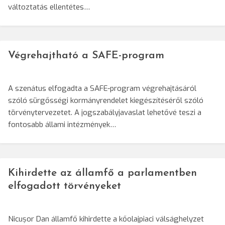
változtatás ellentétes…
Végrehajtható a SAFE-program
A szenátus elfogadta a SAFE-program végrehajtásáról
szóló sürgősségi kormányrendelet kiegészítéséről szóló
törvénytervezetet. A jogszabályjavaslat lehetővé teszi a
fontosabb állami intézmények…
Kihirdette az államfő a parlamentben
elfogadott törvényeket
Nicușor Dan államfő kihirdette a kőolajpiaci válsághelyzet