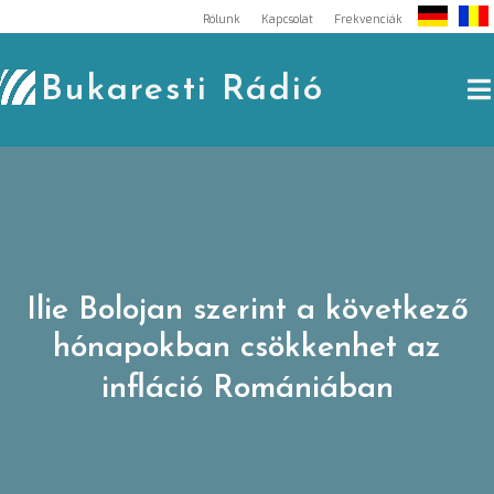
Skip
Rólunk
Kapcsolat
Frekvenciák
to
content
Bukaresti Rádió
Ilie Bolojan szerint a következő
hónapokban csökkenhet az
infláció Romániában