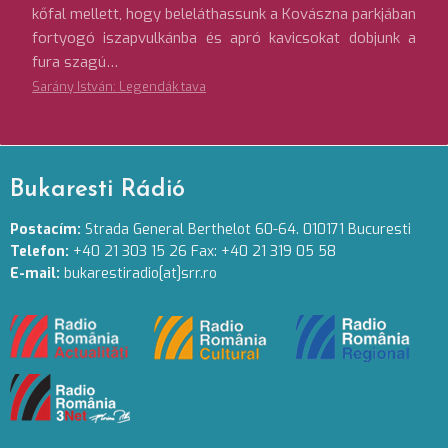
kőfal mellett, hogy beleláthassunk a Kovászna parkjában
fortyogó iszapvulkánba és apró kavicsokat dobjunk a
fura szagú…
Sarány István: Legendák tava
Bukaresti Rádió
Postacím:
Strada General Berthelot 60-64. 010171 Bucuresti
Telefon:
+40 21 303 15 26 Fax: +40 21 319 05 58
E-mail:
bukarestiradio[at]srr.ro