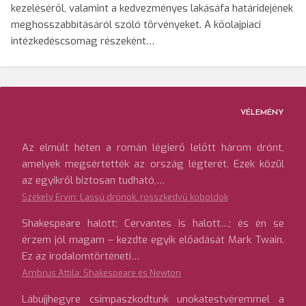
kezeléséről, valamint a kedvezményes lakásáfa határidejének
meghosszabbításáról szóló törvényeket. A kőolajpiaci
intézkedéscsomag részeként…
VÉLEMÉNY
Az elmúlt héten a román légierő lelőtt három drónt,
amelyek megsértették az ország légterét. Ezek közül
az egyikről biztosan tudható,…
Székely Ervin: Lassú drónok, rosszkedvű koboldok
Shakespeare halott; Cervantes is halott…; és én se
érzem jól magam – kezdte egyik előadását Mark Twain.
Ez az irodalomtörténeti…
Ambrus Attila: Shakespeare és Newton
Lábujjhegyre csimpaszkodtunk unokatestvéremmel a