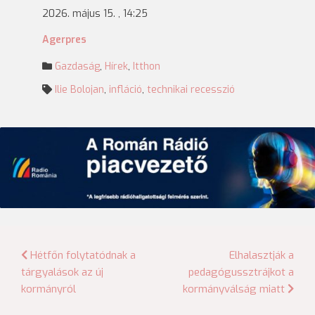
2026. május 15. , 14:25
Agerpres
Gazdaság
,
Hírek
,
Itthon
Ilie Bolojan
,
infláció
,
technikai recesszió
Bejegyzés
Hétfőn folytatódnak a
Elhalasztják a
tárgyalások az új
pedagógussztrájkot a
navigáció
kormányról
kormányválság miatt