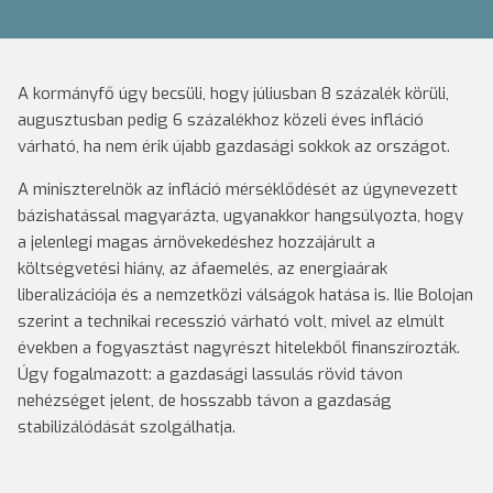
A kormányfő úgy becsüli, hogy júliusban 8 százalék körüli,
augusztusban pedig 6 százalékhoz közeli éves infláció
várható, ha nem érik újabb gazdasági sokkok az országot.
A miniszterelnök az infláció mérséklődését az úgynevezett
bázishatással magyarázta, ugyanakkor hangsúlyozta, hogy
a jelenlegi magas árnövekedéshez hozzájárult a
költségvetési hiány, az áfaemelés, az energiaárak
liberalizációja és a nemzetközi válságok hatása is. Ilie Bolojan
szerint a technikai recesszió várható volt, mivel az elmúlt
években a fogyasztást nagyrészt hitelekből finanszírozták.
Úgy fogalmazott: a gazdasági lassulás rövid távon
nehézséget jelent, de hosszabb távon a gazdaság
stabilizálódását szolgálhatja.