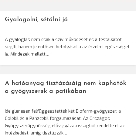
Gyalogolni, sétálni jó
A gyaloglás nem csak a szív működését és a testalkatot
segíti, hanem jelentősen befolyásolja az érzelmi egészséget
is. Mindezek mellett…
A hatóanyag tisztázásáig nem kaphatók
a gyógyszerek a patikában
Ideiglenesen felfüggesztették két Biofarm-gyógyszer, a
Colebil és a Panzcebil forgalmazását. Az Országos
Gyógyszerügynökség elővigyázatosságból rendelte el az
intézkedést, amíg tisztázzák…