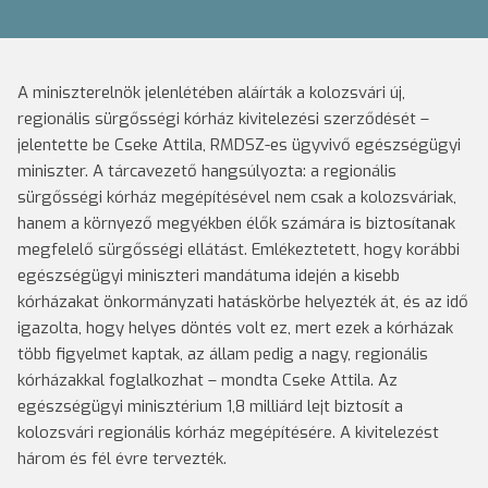
A miniszterelnök jelenlétében aláírták a kolozsvári új,
regionális sürgősségi kórház kivitelezési szerződését –
jelentette be Cseke Attila, RMDSZ-es ügyvivő egészségügyi
miniszter. A tárcavezető hangsúlyozta: a regionális
sürgősségi kórház megépítésével nem csak a kolozsváriak,
hanem a környező megyékben élők számára is biztosítanak
megfelelő sürgősségi ellátást. Emlékeztetett, hogy korábbi
egészségügyi miniszteri mandátuma idején a kisebb
kórházakat önkormányzati hatáskörbe helyezték át, és az idő
igazolta, hogy helyes döntés volt ez, mert ezek a kórházak
több figyelmet kaptak, az állam pedig a nagy, regionális
kórházakkal foglalkozhat – mondta Cseke Attila. Az
egészségügyi minisztérium 1,8 milliárd lejt biztosít a
kolozsvári regionális kórház megépítésére. A kivitelezést
három és fél évre tervezték.