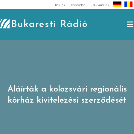
Skip
Rólunk
Kapcsolat
Frekvenciák
to
content
Bukaresti Rádió
Aláírták a kolozsvári regionális
kórház kivitelezési szerződését