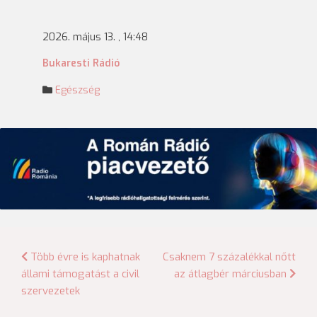
2026. május 13. , 14:48
Bukaresti Rádió
Egészség
Bejegyzés
Több évre is kaphatnak
Csaknem 7 százalékkal nőtt
állami támogatást a civil
az átlagbér márciusban
navigáció
szervezetek