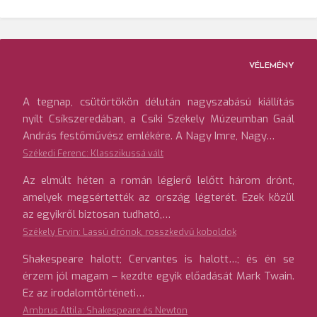
VÉLEMÉNY
A tegnap, csütörtökön délután nagyszabású kiállítás
nyílt Csíkszeredában, a Csíki Székely Múzeumban Gaál
András festőművész emlékére. A Nagy Imre, Nagy…
Székedi Ferenc: Klasszikussá vált
Az elmúlt héten a román légierő lelőtt három drónt,
amelyek megsértették az ország légterét. Ezek közül
az egyikről biztosan tudható,…
Székely Ervin: Lassú drónok, rosszkedvű koboldok
Shakespeare halott; Cervantes is halott…; és én se
érzem jól magam – kezdte egyik előadását Mark Twain.
Ez az irodalomtörténeti…
Ambrus Attila: Shakespeare és Newton