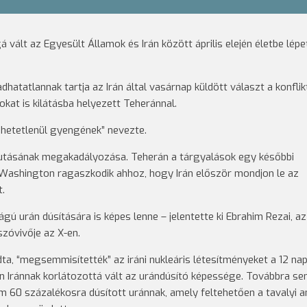
 vált az Egyesült Államok és Irán között április elején életbe lépe
dhatatlannak tartja az Irán által vasárnap küldött választ a konfli
okat is kilátásba helyezett Teheránnal.
ihetetlenül gyengének” nevezte.
jutásának megakadályozása. Teherán a tárgyalások egy későbbi
Washington ragaszkodik ahhoz, hogy Irán először mondjon le az
t.
ú urán dúsítására is képes lenne – jelentette ki Ebrahim Rezai, az 
zóvivője az X-en.
a, “megsemmisítették” az iráni nukleáris létesítményeket a 12 na
en Iránnak korlátozottá vált az urándúsító képessége. Továbbra se
 60 százalékosra dúsított uránnak, amely feltehetően a tavalyi a