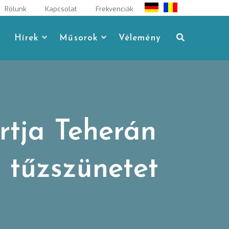
Rólunk
Kapcsolat
Frekvenciák
Hírek
Műsorok
Vélemény
rtja Teherán
 tűzszünetet