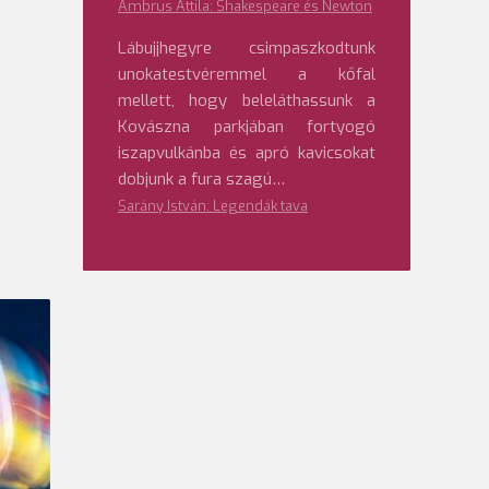
Ambrus Attila: Shakespeare és Newton
Lábujjhegyre csimpaszkodtunk
unokatestvéremmel a kőfal
mellett, hogy beleláthassunk a
Kovászna parkjában fortyogó
iszapvulkánba és apró kavicsokat
dobjunk a fura szagú…
Sarány István: Legendák tava