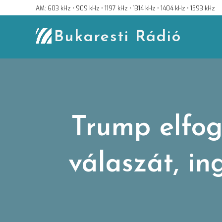
Skip
AM: 603 kHz • 909 kHz • 1197 kHz • 1314 kHz • 1404 kHz • 1593 kHz
to
content
Bukaresti Rádió
Trump elfog
válaszát, i