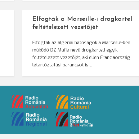
Elfogták a Marseille-i drogkartel
feltételezett vezetőjét
Elfogták az algériai hatóságok a Marseille-ben
mûködõ DZ Mafia nevû drogkartell egyik
feltételezett vezetõjét, aki ellen Franciaország
letartóztatási parancsot is…