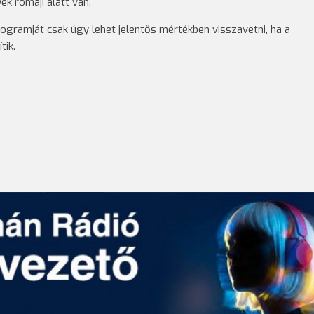
ek romaji alatt van.
ogramját csak úgy lehet jelentős mértékben visszavetni, ha a
tik.