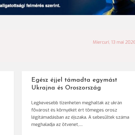
Miercuri, 13 mai 202
Egész éjjel támadta egymást
Ukrajna és Oroszország
Legkevesebb tizenheten meghaltak az ukrán
fõvárost és környékét ért tömeges orosz
légitámadásban az éjszaka. A sebesültek száma
meghaladja az ötvenet,…