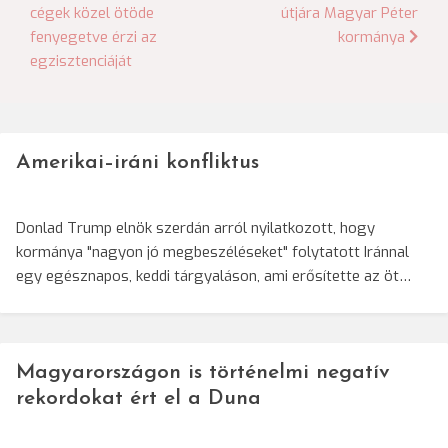
cégek közel ötöde
útjára Magyar Péter
navigáció
fenyegetve érzi az
kormánya
egzisztenciáját
Amerikai–iráni konfliktus
Donlad Trump elnök szerdán arról nyilatkozott, hogy
kormánya "nagyon jó megbeszéléseket" folytatott Iránnal
egy egésznapos, keddi tárgyaláson, ami erősítette az öt…
Magyarországon is történelmi negatív
rekordokat ért el a Duna