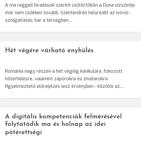
A ma reggeli híradások szerint csütörtökön a Duna vízszintje
már nem csökken tovább, Szentendrén helyreállt az ivóvíz-
szolgáltatás, bár a térségben…
Hét végére várható enyhülés
Románia nagy részén a hét végéig kánikulára, fokozott
hőterhelésre, valamint záporokra és zivatarokra
figyelmeztető előrejelzés lesz érvényben - közölte az…
A digitális kompetenciák felmérésével
folytatódik ma és holnap az idei
pótérettségi