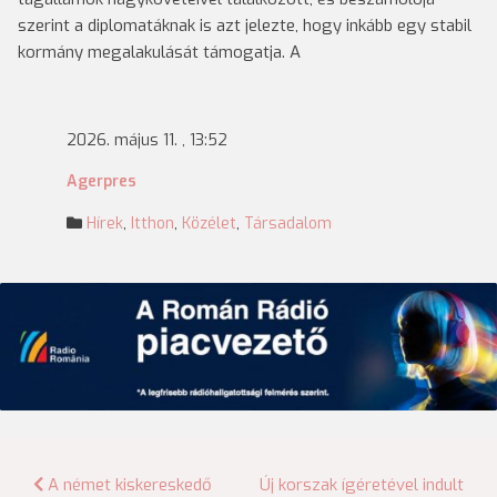
szerint a diplomatáknak is azt jelezte, hogy inkább egy stabil
kormány megalakulását támogatja. A
2026. május 11. , 13:52
Agerpres
Hírek
,
Itthon
,
Közélet
,
Társadalom
Bejegyzés
A német kiskereskedő
Új korszak ígéretével indult