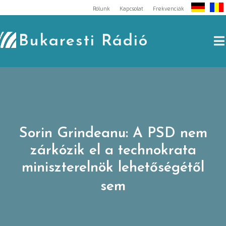
Skip
Rólunk
Kapcsolat
Frekvenciák
to
content
Bukaresti Rádió
Sorin Grindeanu: A PSD nem
zárkózik el a technokrata
miniszterelnök lehetőségétől
sem