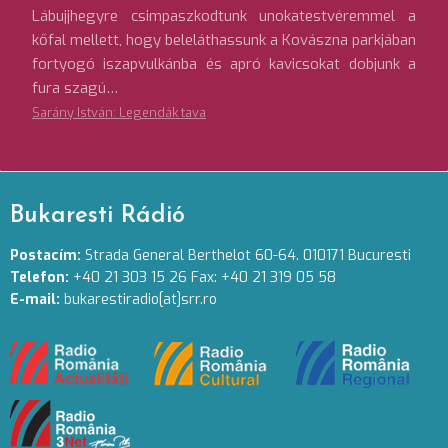
Lábujjhegyre csimpaszkodtunk unokatestvéremmel a
kőfal mellett, hogy beleláthassunk a Kovászna parkjában
fortyogó iszapvulkánba és apró kavicsokat dobjunk a
fura szagú…
Sarány István: Legendák tava
Bukaresti Rádió
Postacím:
Strada General Berthelot 60-64. 010171 Bucuresti
Telefon:
+40 21 303 15 26 Fax: +40 21 319 05 58
E-mail:
bukarestiradio[at]srr.ro