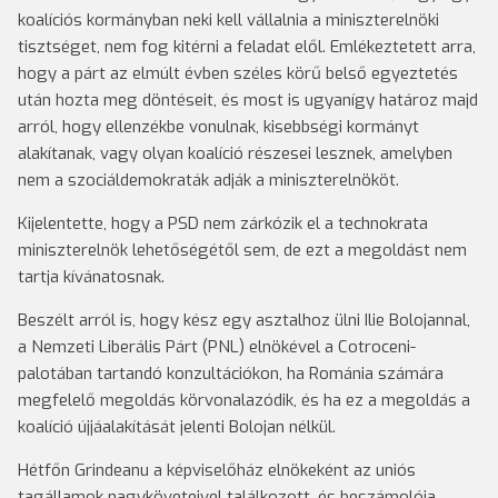
koalíciós kormányban neki kell vállalnia a miniszterelnöki
tisztséget, nem fog kitérni a feladat elől. Emlékeztetett arra,
hogy a párt az elmúlt évben széles körű belső egyeztetés
után hozta meg döntéseit, és most is ugyanígy határoz majd
arról, hogy ellenzékbe vonulnak, kisebbségi kormányt
alakítanak, vagy olyan koalíció részesei lesznek, amelyben
nem a szociáldemokraták adják a miniszterelnököt.
Kijelentette, hogy a PSD nem zárkózik el a technokrata
miniszterelnök lehetőségétől sem, de ezt a megoldást nem
tartja kívánatosnak.
Beszélt arról is, hogy kész egy asztalhoz ülni Ilie Bolojannal,
a Nemzeti Liberális Párt (PNL) elnökével a Cotroceni-
palotában tartandó konzultációkon, ha Románia számára
megfelelő megoldás körvonalazódik, és ha ez a megoldás a
koalíció újjáalakítását jelenti Bolojan nélkül.
Hétfőn Grindeanu a képviselőház elnökeként az uniós
tagállamok nagyköveteivel találkozott, és beszámolója