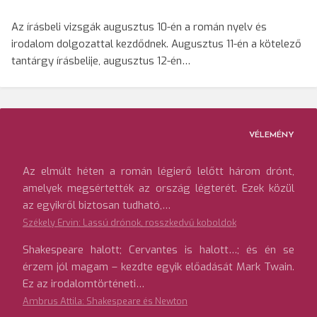
Az írásbeli vizsgák augusztus 10-én a román nyelv és
irodalom dolgozattal kezdődnek. Augusztus 11-én a kötelező
tantárgy írásbelije, augusztus 12-én…
VÉLEMÉNY
Az elmúlt héten a román légierő lelőtt három drónt,
amelyek megsértették az ország légterét. Ezek közül
az egyikről biztosan tudható,…
Székely Ervin: Lassú drónok, rosszkedvű koboldok
Shakespeare halott; Cervantes is halott…; és én se
érzem jól magam – kezdte egyik előadását Mark Twain.
Ez az irodalomtörténeti…
Ambrus Attila: Shakespeare és Newton