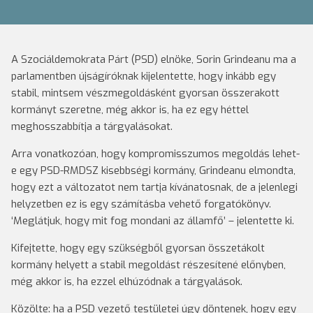
A Szociáldemokrata Párt (PSD) elnöke, Sorin Grindeanu ma a
parlamentben újságíróknak kijelentette, hogy inkább egy
stabil, mintsem vészmegoldásként gyorsan összerakott
kormányt szeretne, még akkor is, ha ez egy héttel
meghosszabbítja a tárgyalásokat.
Arra vonatkozóan, hogy kompromisszumos megoldás lehet-
e egy PSD-RMDSZ kisebbségi kormány, Grindeanu elmondta,
hogy ezt a változatot nem tartja kívánatosnak, de a jelenlegi
helyzetben ez is egy számításba vehető forgatókönyv.
‘Meglátjuk, hogy mit fog mondani az államfő’ – jelentette ki.
Kifejtette, hogy egy szükségből gyorsan összetákolt
kormány helyett a stabil megoldást részesítené előnyben,
még akkor is, ha ezzel elhúzódnak a tárgyalások.
Közölte: ha a PSD vezető testületei úgy döntenek, hogy egy