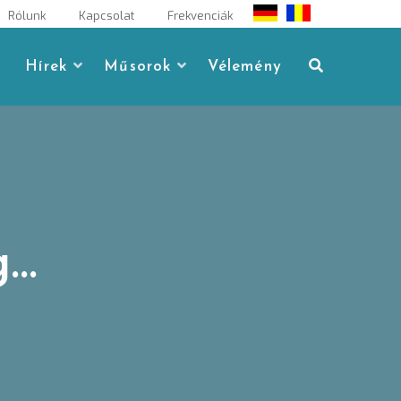
Rólunk
Kapcsolat
Frekvenciák
Hírek
Műsorok
Vélemény
g…