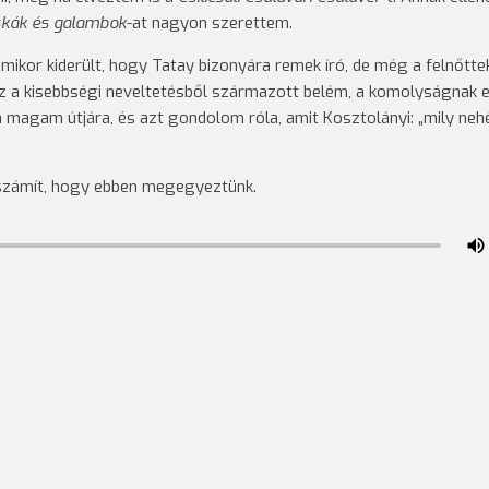
kák és galambok
-at nagyon szerettem.
kor kiderült, hogy Tatay bizonyára remek író, de még a felnőttek
Ez a kisebbségi neveltetésből származott belém, a komolyságnak e
 a magam útjára, és azt gondolom róla, amit Kosztolányi: „mily neh
n számít, hogy ebben megegyeztünk.