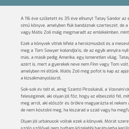
A 116 éve született és 35 éve elhunyt Tatay Sándor az
című könyve, amelyben fiúk bandáznak szerteszét, de a
vagy Mátis Zoli máig megmaradt az emlékeimben, mint 
Ezek a könyvek vittek kifelé a heroizmusból és a mesevil
meg a
Tom Sawyer kalandjai
is, de az egyik annyira n
más, a másik pedig Amerika, egy ismeretlen világ. Tatay
azért is, mert a gyerekek neve nem Finn vagy Tom volt
amelyben mi éltünk. Mátis Zoli még pofot is kap az apjá
a kizsákmányolásról.
Sok-sok év telt el, amíg Szántó Piroskánál, a
Vasnéni
cí
feleségének, aki olyan jól főz, hogy az elbeszélő fél, 
meg arról, aki először és örökre magyarázta el nekem 
de nem kóstolni meg, ha kiszárad a szád vagy ha megfá
Olyan jól urbánusok voltak ezek a könyvek. Mórát szere
szóló szőlővel nem tudtam közelebbi barátságba kerüln