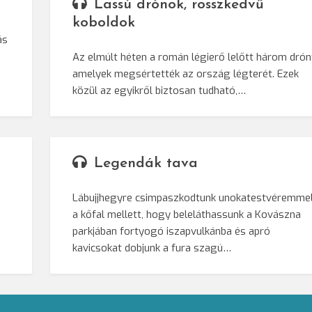
Lassú drónok, rosszkedvű
koboldok
ás
Az elmúlt héten a román légierő lelőtt három drón
amelyek megsértették az ország légterét. Ezek
közül az egyikről biztosan tudható,…
Legendák tava
Lábujjhegyre csimpaszkodtunk unokatestvéremme
a kőfal mellett, hogy beleláthassunk a Kovászna
parkjában fortyogó iszapvulkánba és apró
kavicsokat dobjunk a fura szagú…