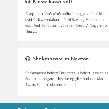
Klasszikussá vált
A tegnap, csütörtökön délután nagyszabású kiállít
nyílt Csíkszeredában, a Csíki Székely Múzeumban
Gaál András festőművész emlékére. A Nagy Imre,
Nagy…
Shakespeare és Newton
Shakespeare halott; Cervantes is halott…; és én se
érzem jól magam – kezdte egyik előadását Mark
Twain. Ez az irodalomtörténeti…