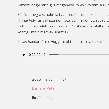
viszont, hogy mindig is magányos kölyök voltam, a
Pus
Később még a sznobéria is belopakodott a szobámba, ami
Kinizsi Pál
-t tartják számon tőle, semmi komolyabbat. 
feltétlen tisztelete, sőt mércéje. Azóta visszataláltam
könnyű, mit a medvék lenéznek”.
Tatay Sándor jó író. Hogy miről ír, az már csak az utá
2026. május 11. , 11:07
Demény Péter
Vélemény