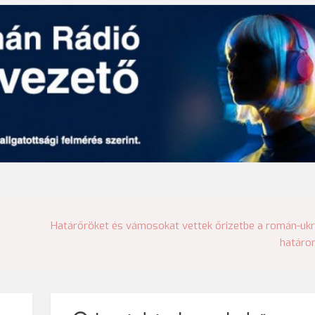
Határőröket és vámosokat vettek őrizetbe a román-uk
határo