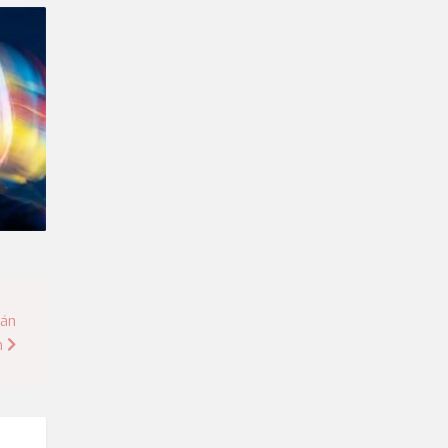
rán
n