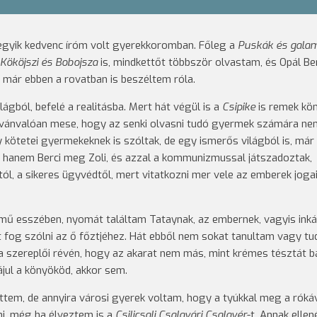
 egyik kedvenc íróm volt gyerekkoromban. Főleg a
Puskák és gala
Kököjszi és Bobojsza
is, mindkettőt többször olvastam, és Opál Be
már ebben a rovatban is beszéltem róla.
ágból, befelé a realitásba. Mert hát végül is a
Csipike
is remek kön
yilvánvalóan mese, hogy az senki olvasni tudó gyermek számára ne
 kötetei gyermekeknek is szóltak, de egy ismerős világból is, már
, hanem Berci meg Zoli, és azzal a kommunizmussal játszadoztak,
tól, a sikeres ügyvédtől, mert vitatkozni mer vele az emberek jogai
mű esszében, nyomát találtam Tataynak, az embernek, vagyis inká
mit fog szólni az ő főztjéhez. Hát ebből nem sokat tanultam vagy t
a szereplői révén, hogy az akarat nem más, mint krémes tésztát b
jul a könyököd, akkor sem.
ttem, de annyira városi gyerek voltam, hogy a tyúkkal meg a rókáv
i, még ha élveztem is a
Csilicsali Csalavári Csalavér
-t. Annak ellen