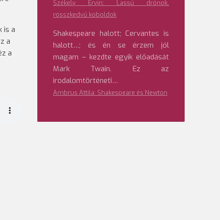
Székely Ervin: Lassú drónok,
rosszkedvű koboldok
 is a
Shakespeare halott; Cervantes is
z a
halott…; és én se érzem jól
éz a
magam – kezdte egyik előadását
Mark Twain. Ez az
irodalomtörténeti…
Ambrus Attila: Shakespeare és Newton