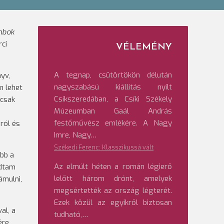
mbok
rci
VÉLEMÉNY
A tegnap, csütörtökön délután
yv,
nagyszabású kiállítás nyílt
m lehet
Csíkszeredában, a Csíki Székely
 csak
Múzeumban Gaál András
festőművész emlékére. A Nagy
ról és
Imre, Nagy…
Székedi Ferenc: Klasszikussá vált
bb a
Az elmúlt héten a román légierő
udtam
lelőtt három drónt, amelyek
ámulni,
megsértették az ország légterét.
Ezek közül az egyikről biztosan
al, a
tudható,…
ére