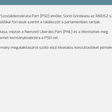
a Szociáldemokrata Párt (PSD) elnöke, Sorin Grindeanu az RMDSZ-sz
litikai források szerint a találkozót a parlamentben tartják.
ítása, miután a Nemzeti Liberális Párt (PNL) és a Mentsétek meg
smét kormánykoalícióra a PSD-vel.
ormány megalakításáról szóló első hivatalos konzultációkat péntek