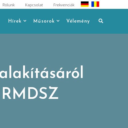
Rólunk
Kapcsolat
Frekvenciák
Hírek
Műsorok
Vélemény
alakításáról
z RMDSZ