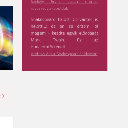
Székely Ervin: Lassú drónok,
rosszkedvű koboldok
Shakespeare halott; Cervantes is
halott…; és én se érzem jól
magam – kezdte egyik előadását
Mark Twain. Ez az
irodalomtörténeti…
Ambrus Attila: Shakespeare és Newton
t