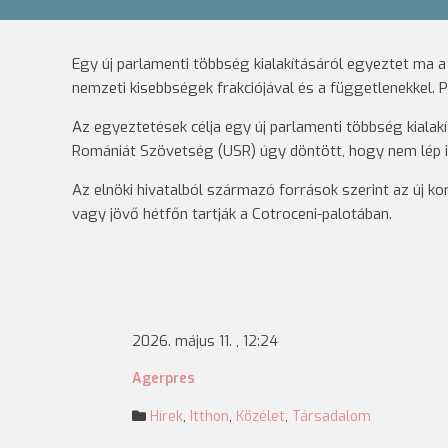
Egy új parlamenti többség kialakításáról egyeztet ma 
nemzeti kisebbségek frakciójával és a függetlenekkel. Po
Az egyeztetések célja egy új parlamenti többség kialak
Romániát Szövetség (USR) úgy döntött, hogy nem lép i
Az elnöki hivatalból származó források szerint az új k
vagy jövő hétfőn tartják a Cotroceni-palotában.
2026. május 11. , 12:24
Agerpres
Hírek
,
Itthon
,
Közélet
,
Társadalom