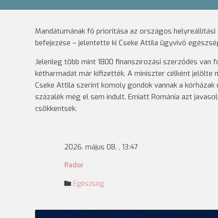
Mandátumának fő prioritása az országos helyreállítási
befejezése – jelentette ki Cseke Attila ügyvivő egészsé
Jelenleg több mint 1800 finanszírozási szerződés van f
kétharmadát már kifizették. A miniszter célként jelölt
Cseke Attila szerint komoly gondok vannak a kórházak di
százalék még el sem indult. Emiatt Románia azt javasol
csökkentsék.
2026. május 08. , 13:47
Rador
Egészség