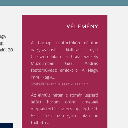
VÉLEMÉNY
tegy
A tegnap, csütörtökön délután
g.
nagyszabású kiállítás nyílt
elül 20
Csíkszeredában, a Csíki Székely
Múzeumban Gaál András
festőművész emlékére. A Nagy
Imre, Nagy…
Székedi Ferenc: Klasszikussá vált
Az elmúlt héten a román légierő
lelőtt három drónt, amelyek
megsértették az ország légterét.
Ezek közül az egyikről biztosan
tudható,…