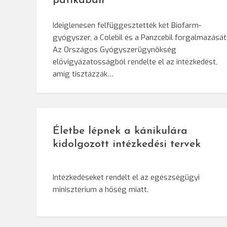
patikában
Ideiglenesen felfüggesztették két Biofarm-
gyógyszer, a Colebil és a Panzcebil forgalmazását
Az Országos Gyógyszerügynökség
elővigyázatosságból rendelte el az intézkedést,
amíg tisztázzák…
Életbe lépnek a kánikulára
kidolgozott intézkedési tervek
Intézkedéseket rendelt el az egészségügyi
minisztérium a hőség miatt.