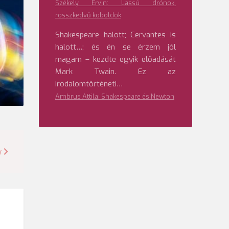
Székely Ervin: Lassú drónok,
rosszkedvű koboldok
Shakespeare halott; Cervantes is
halott…; és én se érzem jól
magam – kezdte egyik előadását
Mark Twain. Ez az
irodalomtörténeti…
Ambrus Attila: Shakespeare és Newton
y