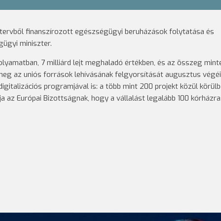
 tervből finanszírozott egészségügyi beruházások folytatása és
gügyi miniszter.
olyamatban, 7 milliárd lejt meghaladó értékben, és az összeg min
e meg az uniós források lehívásának felgyorsítását augusztus végéi
gitalizációs programjával is: a több mint 200 projekt közül körülb
ja az Európai Bizottságnak, hogy a vállalást legalább 100 kórházra