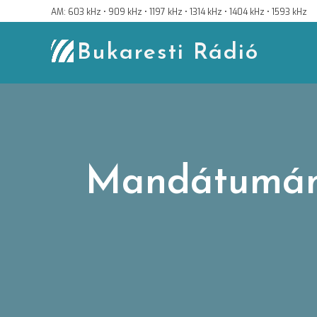
Skip
AM: 603 kHz • 909 kHz • 1197 kHz • 1314 kHz • 1404 kHz • 1593 kHz
to
content
Bukaresti Rádió
Mandátumának