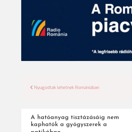
Bejegyzés
Nyugodtak lehetnek Romániában
navigáció
A hatóanyag tisztázásáig nem
kaphatók a gyógyszerek a