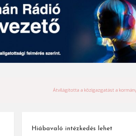
Átvilágította a közigazgatást a kormán
Hiábavaló intézkedés lehet