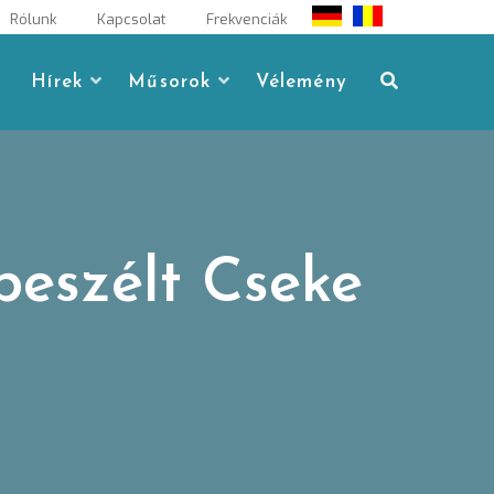
Rólunk
Kapcsolat
Frekvenciák
Hírek
Műsorok
Vélemény
beszélt Cseke