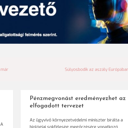
k már
Súlyosbodik az aszály Európába
Pénzmegvonást eredményezhet az
elfogadott tervezet
Az ügyvivő környezetvédelmi miniszter bírálta a
 A
biológiai sokféleség megőrzésére vonatkozó