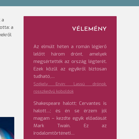
 a
otta: a
VÉLEMÉNY
yekről
Az elmúlt héten a román légierő
lelőtt három drónt, amelyek
megsértették az ország légterét.
Ezek közül az egyikről biztosan
tudható,…
Székely Ervin: Lassú drónok,
rosszkedvű koboldok
Shakespeare halott; Cervantes is
halott…; és én se érzem jól
magam – kezdte egyik előadását
Mark Twain. Ez az
irodalomtörténeti…