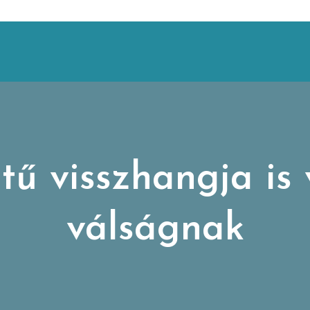
ntű visszhangja is
válságnak