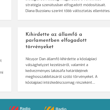
stratégia szenátusban elfogadott módosításait.
Diana Buzoianu szerint több változtatás ellentéte
Kihirdette az államfő a
parlamentben elfogadott
törvényeket
Nicușor Dan államfő kihirdette a kőolajpiaci
t
válsághelyzet kezeléséről, valamint a
kedvezményes lakásáfa határidejének
mi
meghosszabbításáról szóló törvényeket. A
kőolajpiaci intézkedéscsomag részeként…