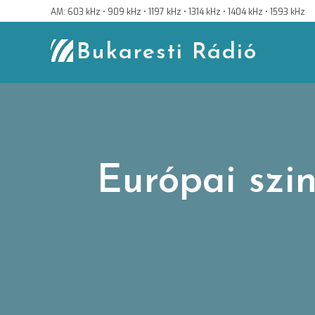
Skip
AM: 603 kHz • 909 kHz • 1197 kHz • 1314 kHz • 1404 kHz • 1593 kHz
to
content
Bukaresti Rádió
Európai szi