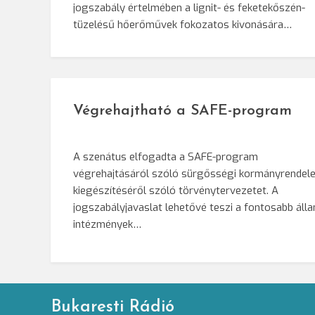
jogszabály értelmében a lignit- és feketekőszén-
tüzelésű hőerőművek fokozatos kivonására…
Végrehajtható a SAFE-program
A szenátus elfogadta a SAFE-program
végrehajtásáról szóló sürgősségi kormányrendele
kiegészítéséről szóló törvénytervezetet. A
jogszabályjavaslat lehetővé teszi a fontosabb álla
intézmények…
Bukaresti Rádió