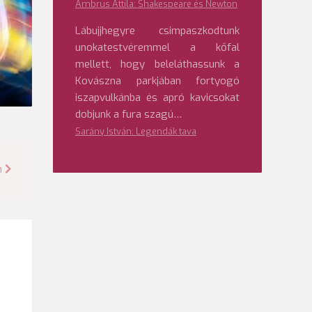
Ambrus Attila: Shakespeare és Newton
Lábujjhegyre csimpaszkodtunk
unokatestvéremmel a kőfal
mellett, hogy beleláthassunk a
Kovászna parkjában fortyogó
iszapvulkánba és apró kavicsokat
dobjunk a fura szagú…
Sarány István: Legendák tava
n