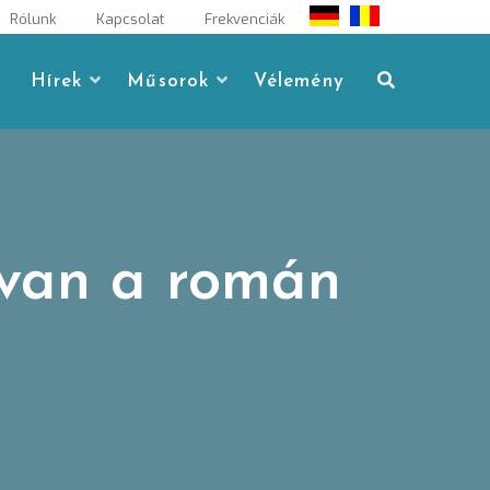
Rólunk
Kapcsolat
Frekvenciák
Hírek
Műsorok
Vélemény
 van a román