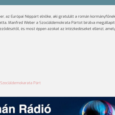
er, az Európai Néppárt elnöke, aki gratulált a román kormányfőnek
tatta. Manfred Weber a Szociáldemokrata Pártot bírálva megállapít
teleződésétől, és most éppen azokat az intézkedéseket ellenzi, amel
,
Szociáldemokarata Párt