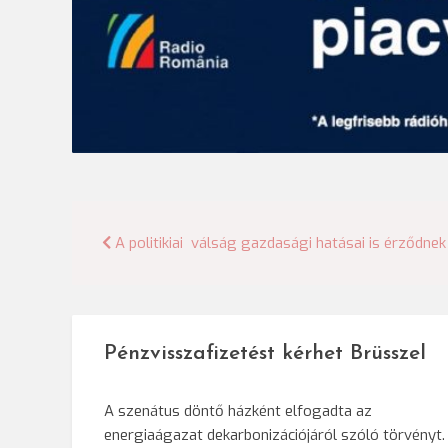
Bejegyzés
A politikiai válság gazdasági hatásai is érződne
navigáció
Pénzvisszafizetést kérhet Brüsszel
A szenátus döntő házként elfogadta az
energiaágazat dekarbonizációjáról szóló törvényt.