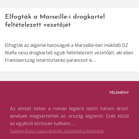
Elfogták a Marseille-i drogkartel
feltételezett vezetőjét
Elfogták az algériai hatóságok a Marseille-ben mûködõ DZ
Mafia nevû drogkartell egyik feltételezett vezetõjét, aki ellen
Franciaország letartóztatási parancsot is…
VÉLEMÉNY
Az elmúlt héten a román légierő lelőtt három drónt,
amelyek megsértették az ország légterét. Ezek közül
az egyikről biztosan tudható,…
Székely Ervin: Lassú drónok, rosszkedvű koboldok