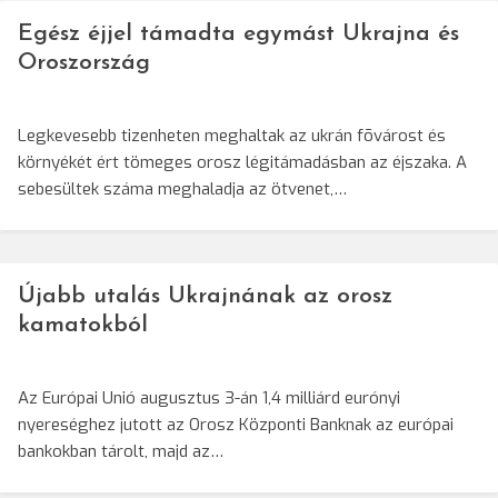
Egész éjjel támadta egymást Ukrajna és
Oroszország
Legkevesebb tizenheten meghaltak az ukrán fõvárost és
környékét ért tömeges orosz légitámadásban az éjszaka. A
sebesültek száma meghaladja az ötvenet,…
Újabb utalás Ukrajnának az orosz
kamatokból
Az Európai Unió augusztus 3-án 1,4 milliárd eurónyi
nyereséghez jutott az Orosz Központi Banknak az európai
bankokban tárolt, majd az…