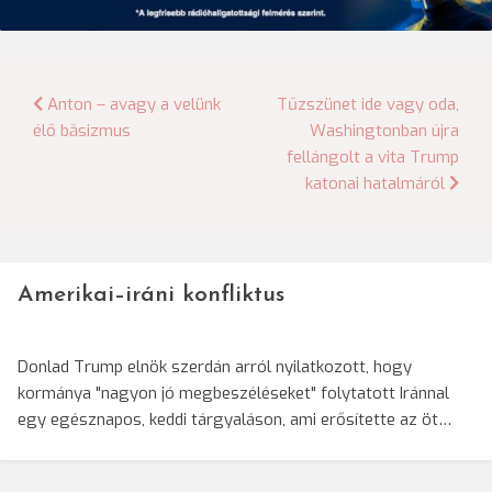
Bejegyzés
Anton – avagy a velünk
Tűzszünet ide vagy oda,
élő băsizmus
Washingtonban újra
navigáció
fellángolt a vita Trump
katonai hatalmáról
Amerikai–iráni konfliktus
Donlad Trump elnök szerdán arról nyilatkozott, hogy
kormánya "nagyon jó megbeszéléseket" folytatott Iránnal
egy egésznapos, keddi tárgyaláson, ami erősítette az öt…