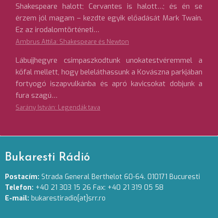
Shakespeare halott; Cervantes is halott…; és én se
érzem jól magam – kezdte egyik előadását Mark Twain.
Ez az irodalomtörténeti…
Ambrus Attila: Shakespeare és Newton
Lábujjhegyre csimpaszkodtunk unokatestvéremmel a
kőfal mellett, hogy beleláthassunk a Kovászna parkjában
fortyogó iszapvulkánba és apró kavicsokat dobjunk a
fura szagú…
Sarány István: Legendák tava
Bukaresti Rádió
Postacím:
Strada General Berthelot 60-64. 010171 Bucuresti
Telefon:
+40 21 303 15 26 Fax: +40 21 319 05 58
E-mail:
bukarestiradio[at]srr.ro