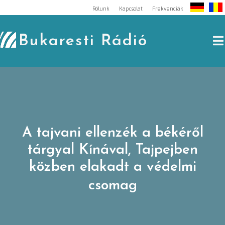
Skip
Rólunk
Kapcsolat
Frekvenciák
to
content
Bukaresti Rádió
A tajvani ellenzék a békéről
tárgyal Kínával, Tajpejben
közben elakadt a védelmi
csomag