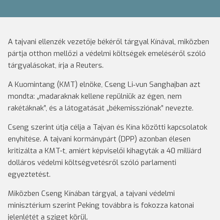
A tajvani ellenzék vezetője békéről tárgyal Kínával, miközben
pártja otthon mellőzi a védelmi költségek emeléséről szóló
tárgyalásokat, írja a Reuters.
A Kuomintang (KMT) elnöke, Cseng Li‑vun Sanghajban azt
mondta: „madaraknak kellene repülniük az égen, nem
rakétáknak”, és a látogatását „békemissziónak” nevezte.
Cseng szerint útja célja a Tajvan és Kína közötti kapcsolatok
enyhítése. A tajvani kormánypárt (DPP) azonban élesen
kritizálta a KMT-t, amiért képviselői kihagyták a 40 milliárd
dolláros védelmi költségvetésről szóló parlamenti
egyeztetést.
Miközben Cseng Kínában tárgyal, a tajvani védelmi
minisztérium szerint Peking továbbra is fokozza katonai
jelenlétét a sziget körül.