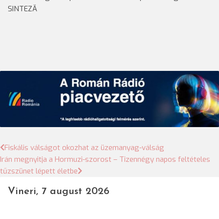
SINTEZĂ
Bejegyzés
Fiskális válságot okozhat az üzemanyag-válság
Irán megnyitja a Hormuzi-szorost – Tizennégy napos feltételes
navigáció
tűzszünet lépett életbe
Vineri, 7 august 2026