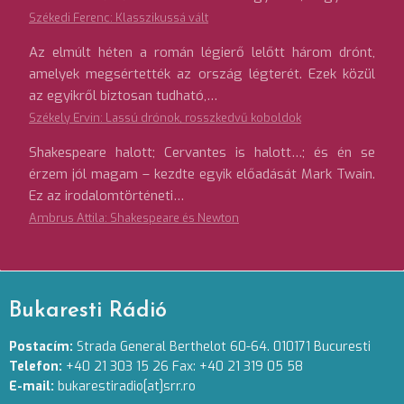
Székedi Ferenc: Klasszikussá vált
Az elmúlt héten a román légierő lelőtt három drónt,
amelyek megsértették az ország légterét. Ezek közül
az egyikről biztosan tudható,…
Székely Ervin: Lassú drónok, rosszkedvű koboldok
Shakespeare halott; Cervantes is halott…; és én se
érzem jól magam – kezdte egyik előadását Mark Twain.
Ez az irodalomtörténeti…
Ambrus Attila: Shakespeare és Newton
Bukaresti Rádió
Postacím:
Strada General Berthelot 60-64. 010171 Bucuresti
Telefon:
+40 21 303 15 26 Fax: +40 21 319 05 58
E-mail:
bukarestiradio[at]srr.ro