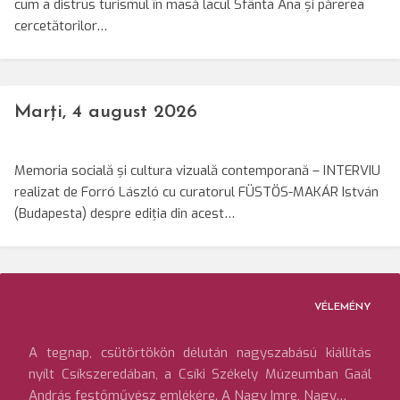
cum a distrus turismul în masă lacul Sfânta Ana și părerea
cercetătorilor…
Marți, 4 august 2026
Memoria socială și cultura vizuală contemporană – INTERVIU
realizat de Forró László cu curatorul FÜSTÖS-MAKÁR István
(Budapesta) despre ediția din acest…
VÉLEMÉNY
A tegnap, csütörtökön délután nagyszabású kiállítás
nyílt Csíkszeredában, a Csíki Székely Múzeumban Gaál
András festőművész emlékére. A Nagy Imre, Nagy…