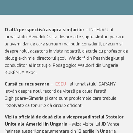
O altă perspectivă asupra simțurilor
– INTERVIU al
jurnalistului Benedek Csilla despre alte șapte simțuri pe care
le avem, dar de care suntem mai puțin conștienți, precum și
despre rolul acestora în viața noastră, discuție cu profesor de
biologie-chimie, directorul școlii Waldorf din Pesthidegkút și
conducător al Instituției Pedagogice Waldorf din Ungaria
KÖKÉNDY Ákos.
Cursă cu recuperare
–
al jurnalistului SARÁNY
ESEU
István despre noul record de viteză pe calea ferată
Sighișoara–Simeria și care sunt problemele care trebuie
rezolvate ca tenurile să circule eficient.
Vizita oficială de două zile a vicepreşedintelui Statelor
Unite ale Americii în Ungaria
– Miza vizitei lui JD Vance
înaintea alegerilor parlamentare din 12 aprilie în Ungaria.