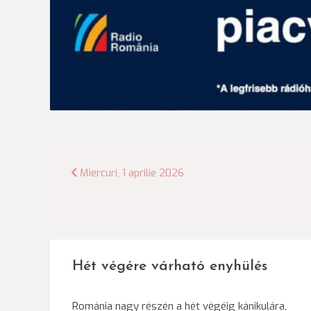
Bejegyzés
Miercuri, 1 aprilie 2026
navigáció
Hét végére várható enyhülés
Románia nagy részén a hét végéig kánikulára,