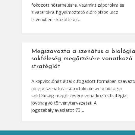
fokozott hőterhelésre, valamint záporokra és
zivatarokra figyelmeztető előrejelzés lesz
érvényben - közölte az…
Megszavazta a szenátus a biológia
sokféleség megőrzésére vonatkozó
stratégiát
A képviselőház által elfogadott formában szavazt
meg a szenátus csütörtöki ülésén a biológiai
sokféleség megőrzésére vonatkozó stratégiát
jóváhagyó törvénytervezetet. A
jogszabályjavaslatot 79…