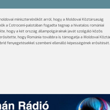
moldovai miniszterelnököt arról, hogy a Moldovai Köztársaság
k a Cotroceni-palotában fogadta tegnap a hivatalos romániai
lte, hogy a két ország állampolgárainak javát szolgáló közös
gerősítette, hogy Románia továbbra is támogatja a Moldovai Közt
ibrid fenyegetésekkel szembeni ellenálló képességének erősítését.