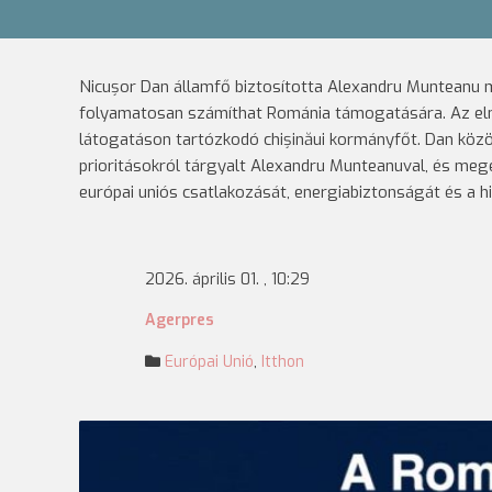
Nicușor Dan államfő biztosította Alexandru Munteanu 
folyamatosan számíthat Románia támogatására. Az elnö
látogatáson tartózkodó chișinăui kormányfőt. Dan közö
prioritásokról tárgyalt Alexandru Munteanuval, és me
európai uniós csatlakozását, energiabiztonságát és a h
2026. április 01. , 10:29
Agerpres
Európai Unió
,
Itthon