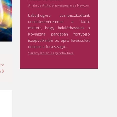
Ambrus Attila: Shakespeare és Newton
Lábujjhegyre csimpaszkodtunk
unokatestvéremmel a kőfal
mellett, hogy beleláthassunk a
Kovászna parkjában fortyogó
iszapvulkánba és apró kavicsokat
dobjunk a fura szagú…
Sarány István: Legendák tava
tta
n