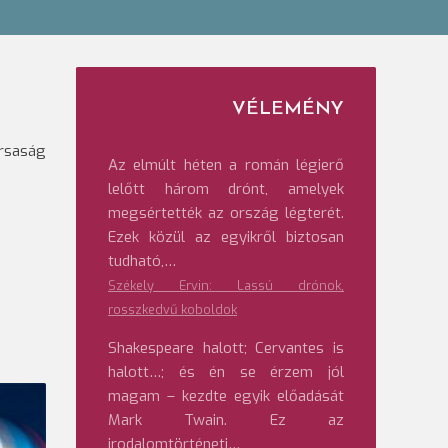
VÉLEMÉNY
ársaság
Az elmúlt héten a román légierő
lelőtt három drónt, amelyek
megsértették az ország légterét.
Ezek közül az egyikről biztosan
tudható,…
Székely Ervin: Lassú drónok,
rosszkedvű koboldok
Shakespeare halott; Cervantes is
halott…; és én se érzem jól
magam – kezdte egyik előadását
Mark Twain. Ez az
irodalomtörténeti…