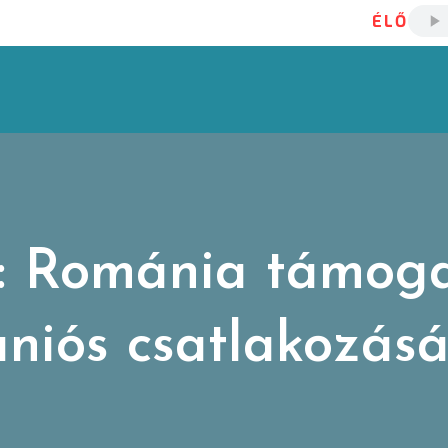
ÉLŐ
: Románia támog
uniós csatlakozásá