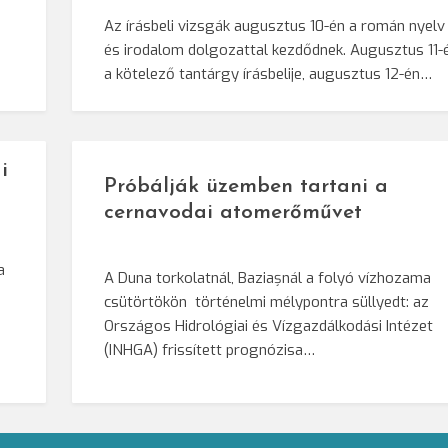
Az írásbeli vizsgák augusztus 10-én a román nyelv
és irodalom dolgozattal kezdődnek. Augusztus 11-
a kötelező tantárgy írásbelije, augusztus 12-én…
i
Próbálják üzemben tartani a
cernavodai atomerőművet
a
A Duna torkolatnál, Baziașnál a folyó vízhozama
csütörtökön történelmi mélypontra süllyedt: az
Országos Hidrológiai és Vízgazdálkodási Intézet
(INHGA) frissített prognózisa…