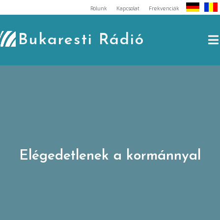
Skip
Rólunk
Kapcsolat
Frekvenciák
to
content
Bukaresti Rádió
Elégedetlenek a kormánnyal