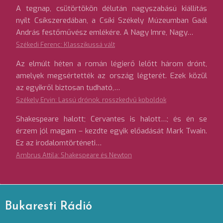
A tegnap, csütörtökön délután nagyszabású kiállítás
nyílt Csíkszeredában, a Csíki Székely Múzeumban Gaál
András festőművész emlékére. A Nagy Imre, Nagy…
Székedi Ferenc: Klasszikussá vált
Az elmúlt héten a román légierő lelőtt három drónt,
amelyek megsértették az ország légterét. Ezek közül
az egyikről biztosan tudható,…
Székely Ervin: Lassú drónok, rosszkedvű koboldok
Shakespeare halott; Cervantes is halott…; és én se
érzem jól magam – kezdte egyik előadását Mark Twain.
Ez az irodalomtörténeti…
Ambrus Attila: Shakespeare és Newton
Bukaresti Rádió