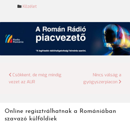
Közélet
Bejegyzés
Csökkent, de még mindig
Nincs válság a
vezet az AUR
gyógyszerpiacon
navigáció
Online regisztrálhatnak a Romániában
szavazó külföldiek