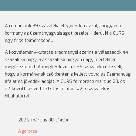
A romániaiak 89 százaléka elégedetlen azzal, ahogyan a
kormány az üzemanyagválságot kezelte – derül ki a CURS
egy friss felméréséből.
A közvélemény-kutatás eredményei szerint a válaszadók 44
százaléka nagy, 37 százaléka nagyon nagy mértékben
megérezte ezt. A megkérdezettek 36 százaléka úgy véli,
hogy a kormánynak csökkentenie kellett volna az üzemanyag
áfáját és jövedéki adóját. A CURS felmérése március 23. és
27. között készült 1517 fős mintán, ±2,5 százalékos
hibahatárral.
2026. március 30. , 14:34
Agerpres