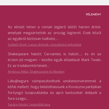
VÉLEMÉNY
Az elmúlt héten a román légierő lelőtt három drónt,
amelyek megsértették az ország légterét. Ezek közül
az egyikről biztosan tudható,…
Székely Ervin: Lassú drónok, rosszkedvű koboldok
Shakespeare halott; Cervantes is halott…; és én se
érzem jól magam – kezdte egyik előadását Mark Twain.
Ez az irodalomtörténeti…
Ambrus Attila: Shakespeare és Newton
Lábujjhegyre csimpaszkodtunk unokatestvéremmel a
kőfal mellett, hogy beleláthassunk a Kovászna parkjában
fortyogó iszapvulkánba és apró kavicsokat dobjunk a
fura szagú…
Sarány István: Legendák tava