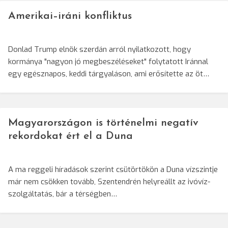
Amerikai–iráni konfliktus
Donlad Trump elnök szerdán arról nyilatkozott, hogy
kormánya "nagyon jó megbeszéléseket" folytatott Iránnal
egy egésznapos, keddi tárgyaláson, ami erősítette az öt…
Magyarországon is történelmi negatív
rekordokat ért el a Duna
A ma reggeli híradások szerint csütörtökön a Duna vízszintje
már nem csökken tovább, Szentendrén helyreállt az ivóvíz-
szolgáltatás, bár a térségben…