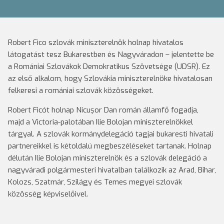
Robert Fico szlovák miniszterelnök holnap hivatalos
látogatást tesz Bukarestben és Nagyváradon – jelentette be
a Romániai Szlovákok Demokratikus Szövetsége (UDSR). Ez
az első alkalom, hogy Szlovákia miniszterelnöke hivatalosan
felkeresi a romániai szlovák közösségeket.
Robert Ficót holnap Nicușor Dan román államfő fogadja,
majd a Victoria-palotában Ilie Bolojan miniszterelnökkel
tárgyal. A szlovák kormánydelegáció tagjai bukaresti hivatali
partnereikkel is kétoldalú megbeszéléseket tartanak. Holnap
délután Ilie Bolojan miniszterelnök és a szlovák delegáció a
nagyváradi polgármesteri hivatalban találkozik az Arad, Bihar,
Kolozs, Szatmár, Szilágy és Temes megyei szlovák
közösség képviselőivel.