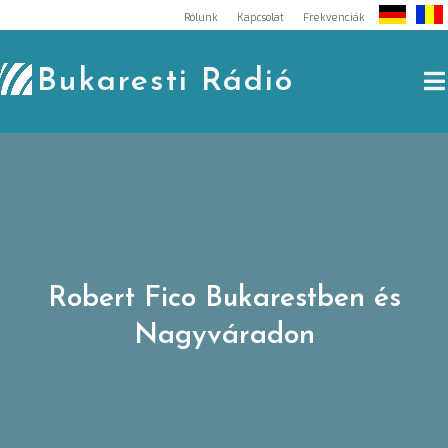
Skip
Rólunk
Kapcsolat
Frekvenciák
to
content
Bukaresti Rádió
Robert Fico Bukarestben és
Nagyváradon