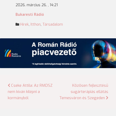
2026. március 26. , 14:21
Bukaresti Rádió
Hírek
,
Itthon
,
Társadalom
Bejegyzés
Cseke Attila: Az RMDSZ
Közösen fejlesztésű
nem kíván kilépni a
sugárterápiás ellátás
navigáció
kormányból
Temesváron és Szegeden