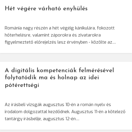
Hét végére várható enyhülés
Románia nagy részén a hét végéig kánikulára, fokozott
hőterhelésre, valamint záporokra és zivatarokra
figyelmeztető előrejelzés lesz érvényben - közölte az…
A digitális kompetenciák felmérésével
folytatódik ma és holnap az idei
pótérettségi
Az írásbeli vizsgák augusztus 10-én a román nyelv és
irodalom dolgozattal kezdődnek. Augusztus 11-én a kötelező
tantárgy írásbelije, augusztus 12-én…