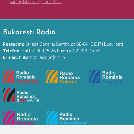
Sarány István: Legendák tava
Bukaresti Rádió
Postacím:
Strada General Berthelot 60-64. 010171 Bucuresti
Telefon:
+40 21 303 15 26 Fax: +40 21 319 05 58
E-mail:
bukarestiradio[at]srr.ro