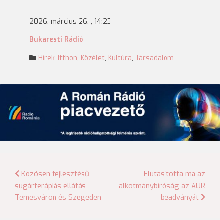
2026. március 26. , 14:23
Bukaresti Rádió
Hírek
,
Itthon
,
Közélet
,
Kultúra
,
Társadalom
Bejegyzés
Közösen fejlesztésű
Elutasította ma az
sugárterápiás ellátás
alkotmánybíróság az AUR
navigáció
Temesváron és Szegeden
beadványát