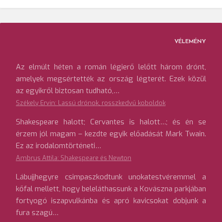
VÉLEMÉNY
Az elmúlt héten a román légierő lelőtt három drónt,
amelyek megsértették az ország légterét. Ezek közül
az egyikről biztosan tudható,…
Székely Ervin: Lassú drónok, rosszkedvű koboldok
Shakespeare halott; Cervantes is halott…; és én se
érzem jól magam – kezdte egyik előadását Mark Twain.
Ez az irodalomtörténeti…
Ambrus Attila: Shakespeare és Newton
Lábujjhegyre csimpaszkodtunk unokatestvéremmel a
kőfal mellett, hogy beleláthassunk a Kovászna parkjában
fortyogó iszapvulkánba és apró kavicsokat dobjunk a
fura szagú…