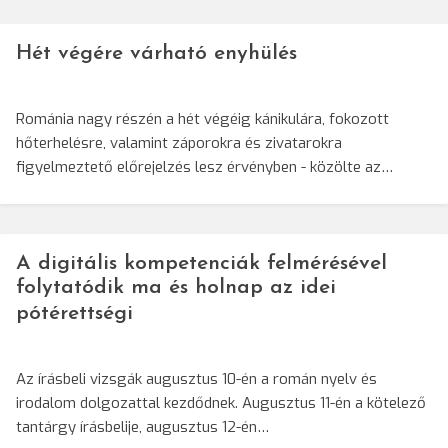
Hét végére várható enyhülés
Románia nagy részén a hét végéig kánikulára, fokozott
hőterhelésre, valamint záporokra és zivatarokra
figyelmeztető előrejelzés lesz érvényben - közölte az…
A digitális kompetenciák felmérésével
folytatódik ma és holnap az idei
pótérettségi
Az írásbeli vizsgák augusztus 10-én a román nyelv és
irodalom dolgozattal kezdődnek. Augusztus 11-én a kötelező
tantárgy írásbelije, augusztus 12-én…