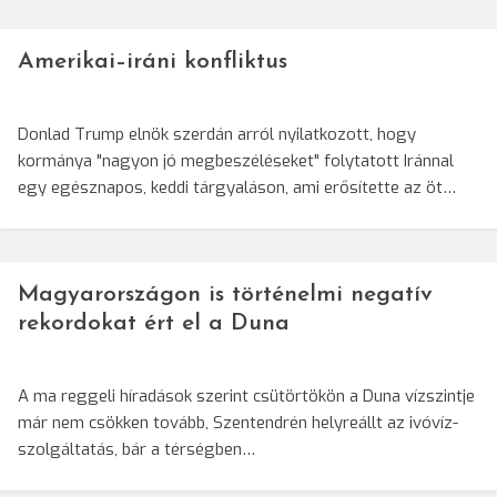
Amerikai–iráni konfliktus
Donlad Trump elnök szerdán arról nyilatkozott, hogy
kormánya "nagyon jó megbeszéléseket" folytatott Iránnal
egy egésznapos, keddi tárgyaláson, ami erősítette az öt…
Magyarországon is történelmi negatív
rekordokat ért el a Duna
A ma reggeli híradások szerint csütörtökön a Duna vízszintje
már nem csökken tovább, Szentendrén helyreállt az ivóvíz-
szolgáltatás, bár a térségben…