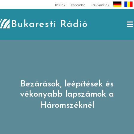
Skip
Rólunk
Kapcsolat
Frekvenciák
to
content
Bukaresti Rádió
Bezárások, leépítések és
vékonyabb lapszámok a
Háromszéknél