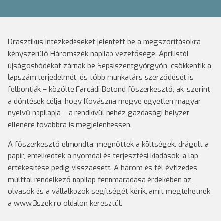
Drasztikus intézkedéseket jelentett be a megszorításokra
kényszerülő Háromszék napilap vezetősége. Áprilistól
újságosbódékat zárnak be Sepsiszentgyörgyön, csökkentik a
lapszám terjedelmét, és több munkatárs szerződését is
felbontják – közölte Farcádi Botond főszerkesztő, aki szerint
a döntések célja, hogy Kovászna megye egyetlen magyar
nyelvű napilapja – a rendkívül nehéz gazdasági helyzet
ellenére továbbra is megjelenhessen.
A főszerkesztő elmondta: megnőttek a költségek, drágult a
papír, emelkedtek a nyomdai és terjesztési kiadások, a lap
értékesítése pedig visszaesett. A három és fél évtizedes
múlttal rendelkező napilap fennmaradása érdekében az
olvasók és a vállalkozók segítségét kérik, amit megtehetnek
a www.3szek.ro oldalon keresztül.