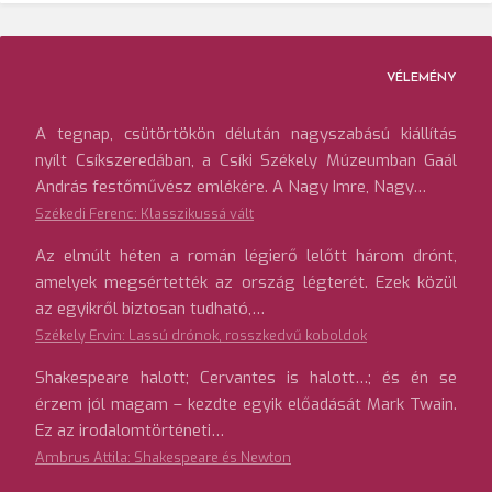
VÉLEMÉNY
A tegnap, csütörtökön délután nagyszabású kiállítás
nyílt Csíkszeredában, a Csíki Székely Múzeumban Gaál
András festőművész emlékére. A Nagy Imre, Nagy…
Székedi Ferenc: Klasszikussá vált
Az elmúlt héten a román légierő lelőtt három drónt,
amelyek megsértették az ország légterét. Ezek közül
az egyikről biztosan tudható,…
Székely Ervin: Lassú drónok, rosszkedvű koboldok
Shakespeare halott; Cervantes is halott…; és én se
érzem jól magam – kezdte egyik előadását Mark Twain.
Ez az irodalomtörténeti…
Ambrus Attila: Shakespeare és Newton