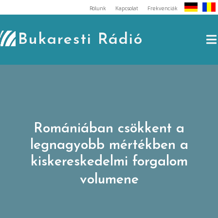
Skip
Rólunk
Kapcsolat
Frekvenciák
to
content
Bukaresti Rádió
Romániában csökkent a
legnagyobb mértékben a
kiskereskedelmi forgalom
volumene