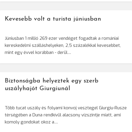
Kevesebb volt a turista júniusban
Júniusban 1 millió 269 ezer vendéget fogadtak a romániai
kereskedelmi szálláshelyeken, 2,5 százalékkal kevesebbet,
mint egy évvel korábban - derül…
Biztonságba helyeztek egy szerb
uszályhajót Giurgiunál
Több tucat uszály és folyami konvoj vesztegel Giurgiu-Rusze
térségében a Duna rendkívül alacsony vízszintje miatt, ami
komoly gondokat okoz a…