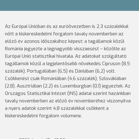
Az Európai Unióban és az euróövezetben is 2,3 százalékkal
nőtt a kiskereskedelmi forgalom tavaly novemberben az
előző év azonos időszakához képest; a tagállamok közül
Románia jegyezte a legnagyobb visszaesést – közölte az
Európai Unió statisztikai hivatala. Az adatokat szolgáltató
tagállamok közül a legjelentősebb növekedés Cipruson (8,5
százalék), Portugáliában (6,5) és Dániában (6,2) volt.
Csökkenést csak Romániában (4,6 százalék), Szlovákiában
(2,8), Ausztriában (2,2) és Luxemburgban (0,1) jegyeztek. Az
Országos Statisztikai Intézet (INS) adatai szerint hazánkban
tavaly novemberben az előző év novemberéhez viszonyítva
a nyers adatok szerint 4,8 százalékkal csökkent a
kiskereskedelmi forgalom volumene.