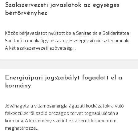
Szakszervezeti javaslatok az egységes
bértörvényhez
Közös bérjavaslatot nyújtott be a Sanitas és a Solidaritatea
Sanitară a munkaügyi és az egészségügyi minisztériumnak.
A két szakszervezeti szövetség…
Energiaipari jogszabályt fogadott el a
kormány
Jóváhagyta a villamosenergia-ágazati kockázatokra való
felkészülésről szóló országos tervet tegnapi ülésén a
kormány. A közlemény szerint ez a keretdokumentum
meghatározza…