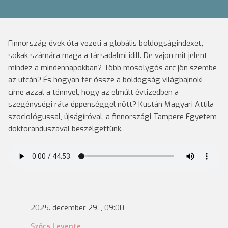
Finnország évek óta vezeti a globális boldogságindexet,
sokak számára maga a társadalmi idill. De vajon mit jelent
mindez a mindennapokban? Több mosolygós arc jön szembe
az utcán? És hogyan fér össze a boldogság világbajnoki
címe azzal a ténnyel, hogy az elmúlt évtizedben a
szegénységi ráta éppenséggel nőtt? Kustán Magyari Attila
szociológussal, újságíróval, a finnországi Tampere Egyetem
doktoranduszával beszélgettünk.
2025. december 29. , 09:00
Szőcs Levente