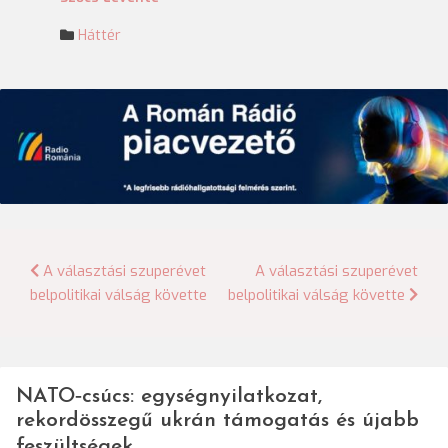
Háttér
Bejegyzés
A választási szuperévet
A választási szuperévet
belpolitikai válság követte
belpolitikai válság követte
navigáció
NATO‑csúcs: egységnyilatkozat,
rekordösszegű ukrán támogatás és újabb
feszültségek