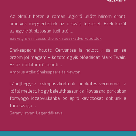
VÉLEMÉNY
Az elmúlt héten a román légierő lelőtt három drónt,
amelyek megsértették az ország légterét. Ezek közül
az egyikről biztosan tudható,…
Székely Ervin: Lassú drónok, rosszkedvű koboldok
Shakespeare halott; Cervantes is halott…; és én se
érzem jól magam – kezdte egyik előadását Mark Twain.
Ez az irodalomtörténeti…
Ambrus Attila: Shakespeare és Newton
Lábujjhegyre csimpaszkodtunk unokatestvéremmel a
kőfal mellett, hogy beleláthassunk a Kovászna parkjában
fortyogó iszapvulkánba és apró kavicsokat dobjunk a
fura szagú…
Sarány István: Legendák tava