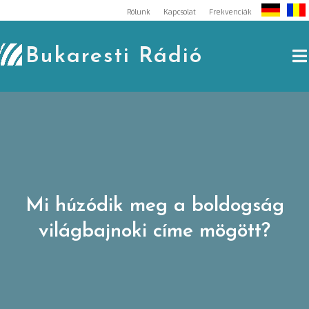
Skip
Rólunk
Kapcsolat
Frekvenciák
to
content
Bukaresti Rádió
Mi húzódik meg a boldogság
világbajnoki címe mögött?