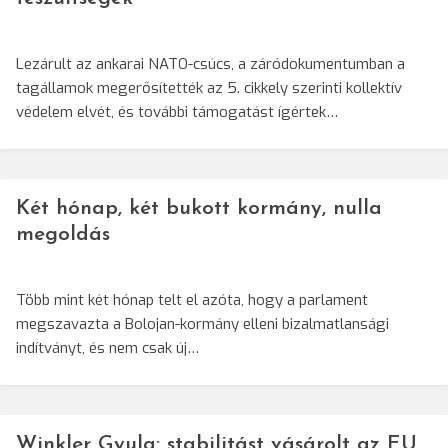
Lezárult az ankarai NATO-csúcs, a záródokumentumban a
tagállamok megerősítették az 5. cikkely szerinti kollektív
védelem elvét, és további támogatást ígértek…
Két hónap, két bukott kormány, nulla
megoldás
Több mint két hónap telt el azóta, hogy a parlament
megszavazta a Bolojan-kormány elleni bizalmatlansági
indítványt, és nem csak új…
Winkler Gyula: stabilitást vásárolt az EU