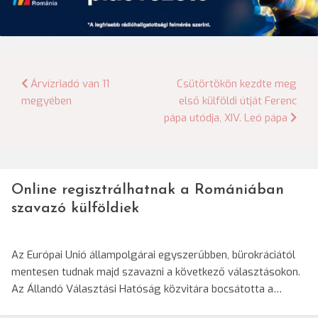
Bejegyzés
Árvízriadó van 11
Csütörtökön kezdte meg
megyében
első külföldi útját Ferenc
navigáció
pápa utódja, XIV. Leó pápa
Online regisztrálhatnak a Romániában
szavazó külföldiek
Az Európai Unió állampolgárai egyszerűbben, bürokráciától
mentesen tudnak majd szavazni a következő választásokon.
Az Állandó Választási Hatóság közvitára bocsátotta a…