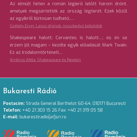
Az elmúlt héten a román légierő lelőtt három drónt,
amelyek megsértették az ország légterét. Ezek közül
az egyikről biztosan tudható,…
Székely Ervin: Lassú drónok, rosszkedvű koboldok
Shakespeare halott; Cervantes is halott…; és én se
érzem jól magam – kezdte egyik előadását Mark Twain.
Ez az irodalomtörténeti…
Ambrus Attila: Shakespeare és Newton
Bukaresti Rádió
Postacím:
Strada General Berthelot 60-64. 010171 Bucuresti
Telefon:
+40 21 303 15 26 Fax: +40 21 319 05 58
E-mail:
bukarestiradio[at]srr.ro