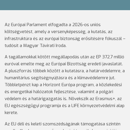
Az Európai Parlament elfogadta a 2026-os uniós
költségvetést, amely a versenyképesség, a kutatás, az
infrastruktúra és az európai biztonság erősítésére fókuszál –
tudósít a Magyar Távirati Iroda.
A tagállamokkal kötött megállapodás után az EP 372,7 millió
euróval emelte meg az Európai Bizottság eredeti javaslatát.
A pluszforrás többek között a kutatásra, a határvédelemre, a
humanitárius segítségnyújtásra és a klímavédelemre jut.
Többletpénzt kap a Horizont Európa program, a közlekedési
és energetikai hálózatok fejlesztése, valamint a polgári
védelem és a határigazgatás is. Növekszik az Erasmus+, az
EU egészségügyi programja és a LIFE környezetvédelmi alap
kerete.
Az EU déli és keleti szomszédságának támogatása szintén