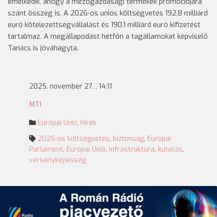
emelkedik, ahogy a mezőgazdasági termékek promóciójára
szánt összeg is. A 2026-os uniós költségvetés 192,8 milliárd
euró kötelezettségvállalást és 190,1 milliárd euró kifizetést
tartalmaz. A megállapodást hétfőn a tagállamokat képviselő
Tanács is jóváhagyta.
2025. november 27. , 14:11
MTI
Európai Unió
,
Hírek
2026-os költségvetés
,
biztonság
,
Európai
Parlament
,
Európai Unió
,
infrastruktúra
,
kutatás
,
versenyképesség