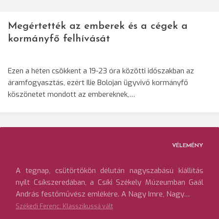
Megértették az emberek és a cégek a
kormányfő felhívását
Ezen a héten csökkent a 19-23 óra közötti időszakban az
áramfogyasztás, ezért Ilie Bolojan ügyvivő kormányfő
köszönetet mondott az embereknek,…
VÉLEMÉNY
A tegnap, csütörtökön délután nagyszabású kiállítás
nyílt Csíkszeredában, a Csíki Székely Múzeumban Gaál
András festőművész emlékére. A Nagy Imre, Nagy…
Székedi Ferenc: Klasszikussá vált