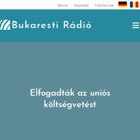
Skip
Rólunk
Kapcsolat
Frekvenciák
to
content
Bukaresti Rádió
Elfogadták az uniós
költségvetést