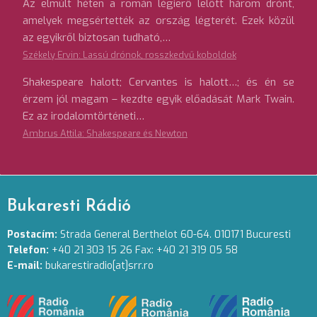
Az elmúlt héten a román légierő lelőtt három drónt,
amelyek megsértették az ország légterét. Ezek közül
az egyikről biztosan tudható,…
Székely Ervin: Lassú drónok, rosszkedvű koboldok
Shakespeare halott; Cervantes is halott…; és én se
érzem jól magam – kezdte egyik előadását Mark Twain.
Ez az irodalomtörténeti…
Ambrus Attila: Shakespeare és Newton
Bukaresti Rádió
Postacím:
Strada General Berthelot 60-64. 010171 Bucuresti
Telefon:
+40 21 303 15 26 Fax: +40 21 319 05 58
E-mail:
bukarestiradio[at]srr.ro