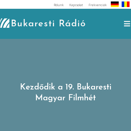
Skip
Rólunk
Kapcsolat
Frekvenciák
to
content
Bukaresti Rádió
Kezdődik a 19. Bukaresti
Magyar Filmhét