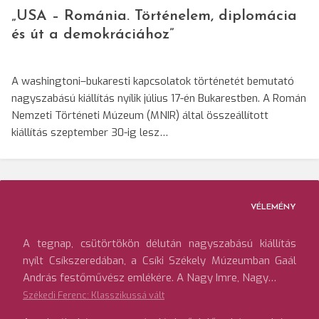
„USA – Románia. Történelem, diplomácia
és út a demokráciához”
A washingtoni–bukaresti kapcsolatok történetét bemutató
nagyszabású kiállítás nyílik július 17-én Bukarestben. A Román
Nemzeti Történeti Múzeum (MNIR) által összeállított
kiállítás szeptember 30-ig lesz…
VÉLEMÉNY
A tegnap, csütörtökön délután nagyszabású kiállítás
nyílt Csíkszeredában, a Csíki Székely Múzeumban Gaál
András festőművész emlékére. A Nagy Imre, Nagy…
Székedi Ferenc: Klasszikussá vált