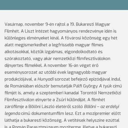
Vasárnap, november 9-én rajtol a 19. Bukaresti Magyar
Filmhét. A Liszt Intézet hagyományos rendezvénye idén is
különleges élményeket kínál. A fővárosi közönség egy hét
alatt megismerkedhet a legfrissebb magyar filmes
alkotásokkal, köztük izgalmas, elgondolkodtató és
szórakoztató, vagy akár nemzetközi filmfesztiválokon
díjnyertes filmekkel. A november 16-án véget érő
eseménysorozat az utóbbi évek legnagyobb magyar
produkciójával, a
Hunyadi
sorozat befejező epizódjával indul,
de Romániában először bemutatják Pálfi György
A tyúk
című
filmjét is, amely a szeptemberi kanadai Torontói Nemzetközi
Filmfesztiválon elnyerte a Zsűri különdíját. A filmhét
zárófilmje a Bölöni László életéről szóló
Bölöni – az erdélyi
legenda
című dokumentumfilm lesz. Ezt a mozipremier előtt
láthatja a bukaresti közönség. A vetítések helyszíne ezúttal
is a Román Parasztmúzeum moziterme, illetve a bukaresti