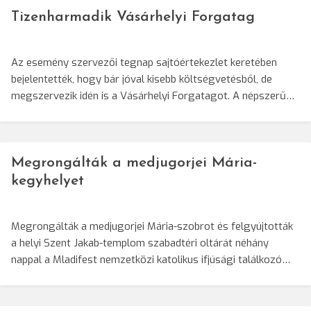
Tizenharmadik Vásárhelyi Forgatag
Az esemény szervezői tegnap sajtóértekezlet keretében
bejelentették, hogy bár jóval kisebb költségvetésből, de
megszervezik idén is a Vásárhelyi Forgatagot. A népszerű…
Megrongálták a medjugorjei Mária-
kegyhelyet
Megrongálták a medjugorjei Mária-szobrot és felgyújtották
a helyi Szent Jakab-templom szabadtéri oltárát néhány
nappal a Mladifest nemzetközi katolikus ifjúsági találkozó…