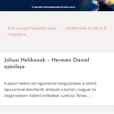
Bejegyzés
Az európai feltalálók napja
Küzdelmeink az idővel
margójára
navigáció
Júliusi Helikonok – Hermán Dániel
ajánlója
A júliusi Helikon két egymástól hangulatában is eltérő
lapszámmal jelentkezik, amelyek a kortárs magyar és
világirodalom mellett kritikákkal, színházi, filmes…