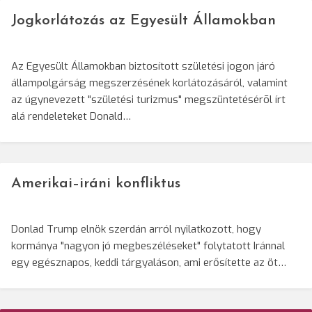
Jogkorlátozás az Egyesült Államokban
Az Egyesült Államokban biztosított születési jogon járó
állampolgárság megszerzésének korlátozásáról, valamint
az úgynevezett "születési turizmus" megszüntetésérõl írt
alá rendeleteket Donald…
Amerikai–iráni konfliktus
Donlad Trump elnök szerdán arról nyilatkozott, hogy
kormánya "nagyon jó megbeszéléseket" folytatott Iránnal
egy egésznapos, keddi tárgyaláson, ami erősítette az öt…