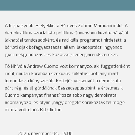
A legnagyobb esélyekkel a 34 éves Zohran Mamdani indul. A
demokratikus szocialista politikus Queensben kezdte pályáját
lakhatási tanácsadóként, és radikális programot hirdetett: a
bérleti díjak befagyasztását, állami lakásépítést, ingyenes
gyermekgondozást és közösségi energiarendszereket.
Fő kihívója Andrew Cuomo volt kormányzó, aki függetlenként
indul, miután korábban szexuális zaklatási botrány miatt
lemondásra kényszerült. Kettejük versenyét a demokrata
párt régi és új gárdájának összecsapásaként is értelmezik.
Cuomo kampányát finanszírozza több nagy demokrata
adományozó, és olyan „nagy öregek” sorakoztak fel mögé,
mint a volt elnök Bill Clinton.
2025. november 04. , 15:00