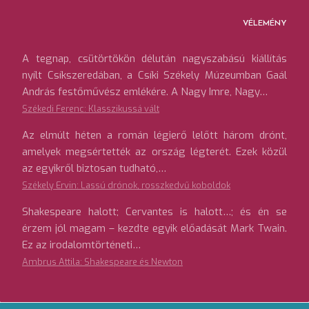
VÉLEMÉNY
A tegnap, csütörtökön délután nagyszabású kiállítás
nyílt Csíkszeredában, a Csíki Székely Múzeumban Gaál
András festőművész emlékére. A Nagy Imre, Nagy…
Székedi Ferenc: Klasszikussá vált
Az elmúlt héten a román légierő lelőtt három drónt,
amelyek megsértették az ország légterét. Ezek közül
az egyikről biztosan tudható,…
Székely Ervin: Lassú drónok, rosszkedvű koboldok
Shakespeare halott; Cervantes is halott…; és én se
érzem jól magam – kezdte egyik előadását Mark Twain.
Ez az irodalomtörténeti…
Ambrus Attila: Shakespeare és Newton