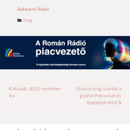
Bukaresti Rádió
Világ
Bejegyzés
Mozaik, 2025. november
Oroszország szorítja a
4-e
gyűrűt Pokrovszk és
navigáció
Kupjanszk körül