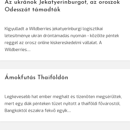
Az ukránok Jekatyerinburgot, az oroszok
Odesszát támadták
Kigyulladt a Wildberries jekatyerinburgi logisztikai
létesítménye ukrán dróntámadás nyomán - közölte péntek
reggel az orosz online kiskereskedelmi vállalat. A
Wildberries…
Ámokfutás Thaiföldön
Legkevesebb hat ember meghalt és tizenöten megsérültek,
mert egy diák pénteken tüzet nyitott a thaiföldi fõvárostól,
Bangkoktól északra fekvõ egyik…