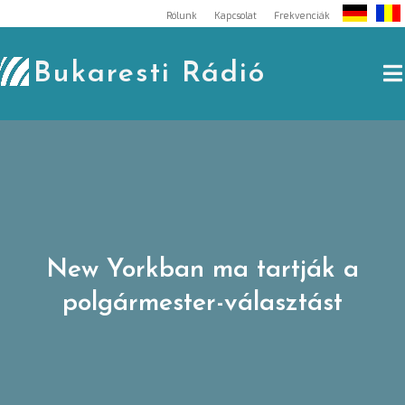
Skip
Rólunk
Kapcsolat
Frekvenciák
to
content
Bukaresti Rádió
New Yorkban ma tartják a
polgármester-választást