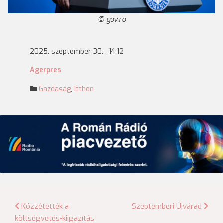
gov.ro
2025. szeptember 30. , 14:12
Agerpres
Gazdaság
,
Itthon
Bejegyzés
Közzétették a
Szeptemberi Újvárad
költségvetés-kiigazítás