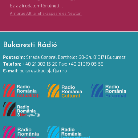
Ez az irodalomtörténeti…
Ambrus Attila: Shakespeare és Newton
Bukaresti Rádió
Postacím:
Strada General Berthelot 60-64. 010171 Bucuresti
Telefon:
+40 21 303 15 26 Fax: +40 21 319 05 58
E-mail:
bukarestiradio[at]srr.ro