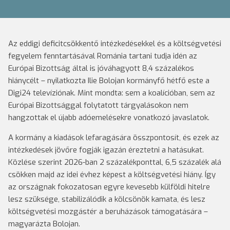
Az eddigi deficitcsökkentő intézkedésekkel és a költségvetési
fegyelem fenntartásával Románia tartani tudja idén az
Európai Bizottság által is jóváhagyott 8,4 százalékos
hiánycélt – nyilatkozta Ilie Bolojan kormányfő hétfő este a
Digi24 televíziónak. Mint mondta: sem a koalícióban, sem az
Európai Bizottsággal folytatott tárgyalásokon nem
hangzottak el újabb adóemelésekre vonatkozó javaslatok.
A kormány a kiadások lefaragására összpontosít, és ezek az
intézkedések jövőre fogják igazán éreztetni a hatásukat.
Közlése szerint 2026-ban 2 százalékponttal, 6,5 százalék alá
csökken majd az idei évhez képest a költségvetési hiány. Így
az országnak fokozatosan egyre kevesebb külföldi hitelre
lesz szüksége, stabilizálódik a kölcsönök kamata, és lesz
költségvetési mozgástér a beruházások támogatására –
magyarázta Bolojan.