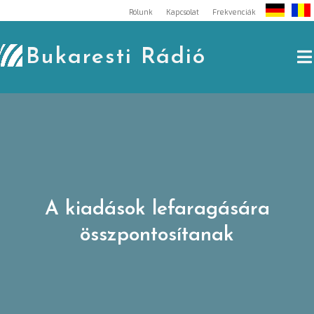
Skip
Rólunk
Kapcsolat
Frekvenciák
to
content
Bukaresti Rádió
A kiadások lefaragására
összpontosítanak