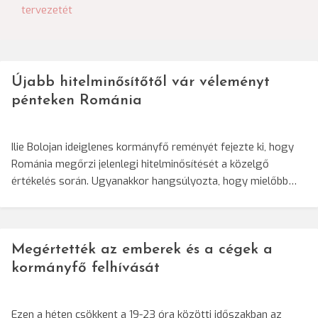
navigáció
tervezetét
Újabb hitelminősítőtől vár véleményt
pénteken Románia
Ilie Bolojan ideiglenes kormányfő reményét fejezte ki, hogy
Románia megőrzi jelenlegi hitelminősítését a közelgő
értékelés során. Ugyanakkor hangsúlyozta, hogy mielőbb…
Megértették az emberek és a cégek a
kormányfő felhívását
Ezen a héten csökkent a 19-23 óra közötti időszakban az