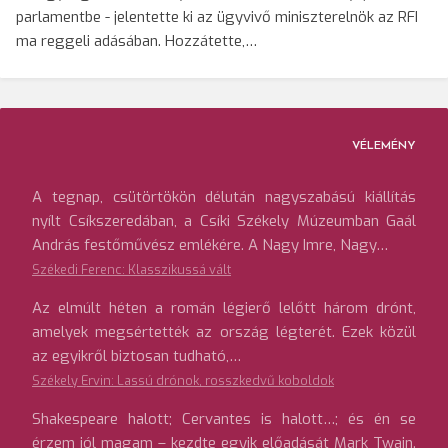
parlamentbe - jelentette ki az ügyvivő miniszterelnök az RFI
ma reggeli adásában. Hozzátette,…
VÉLEMÉNY
A tegnap, csütörtökön délután nagyszabású kiállítás
nyílt Csíkszeredában, a Csíki Székely Múzeumban Gaál
András festőművész emlékére. A Nagy Imre, Nagy…
Székedi Ferenc: Klasszikussá vált
Az elmúlt héten a román légierő lelőtt három drónt,
amelyek megsértették az ország légterét. Ezek közül
az egyikről biztosan tudható,…
Székely Ervin: Lassú drónok, rosszkedvű koboldok
Shakespeare halott; Cervantes is halott…; és én se
érzem jól magam – kezdte egyik előadását Mark Twain.