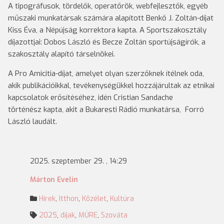
A tipográfusok, tördelők, operatőrök, webfejlesztők, egyéb
műszaki munkatársak számára alapított Benkő J. Zoltán-díjat
Kiss Éva, a Népújság korrektora kapta. A Sportszakosztály
díjazottjai: Dobos László és Becze Zoltán sportújságírók, a
szakosztály alapító társelnökei.
A Pro Amicitia-díjat, amelyet olyan szerzőknek ítélnek oda,
akik publikációikkal, tevékenységükkel hozzájárultak az etnikai
kapcsolatok erősítéséhez, idén Cristian Sandache
történész kapta, akit a Bukaresti Rádió munkatársa, Forró
László laudált.
2025. szeptember 29. , 14:29
Márton Evelin
Hírek
,
Itthon
,
Közélet
,
Kultúra
2025
,
díjak
,
MÚRE
,
Szováta