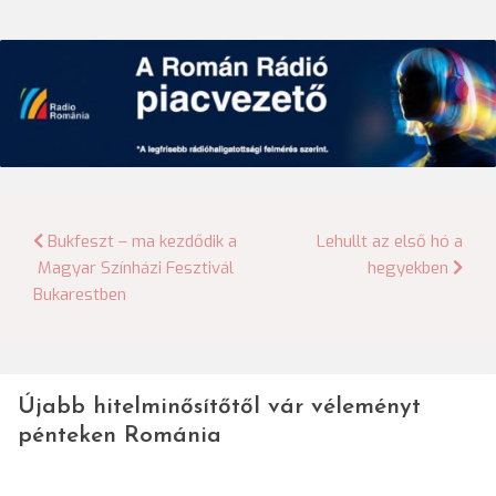
Bejegyzés
Bukfeszt – ma kezdődik a
Lehullt az első hó a
Magyar Színházi Fesztivál
hegyekben
navigáció
Bukarestben
Újabb hitelminősítőtől vár véleményt
pénteken Románia