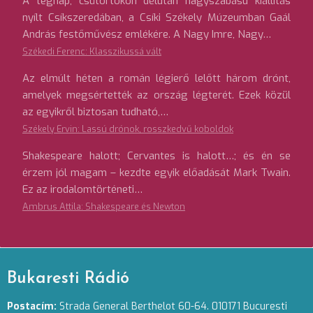
A tegnap, csütörtökön délután nagyszabású kiállítás
nyílt Csíkszeredában, a Csíki Székely Múzeumban Gaál
András festőművész emlékére. A Nagy Imre, Nagy…
Székedi Ferenc: Klasszikussá vált
Az elmúlt héten a román légierő lelőtt három drónt,
amelyek megsértették az ország légterét. Ezek közül
az egyikről biztosan tudható,…
Székely Ervin: Lassú drónok, rosszkedvű koboldok
Shakespeare halott; Cervantes is halott…; és én se
érzem jól magam – kezdte egyik előadását Mark Twain.
Ez az irodalomtörténeti…
Ambrus Attila: Shakespeare és Newton
Bukaresti Rádió
Postacím:
Strada General Berthelot 60-64. 010171 Bucuresti