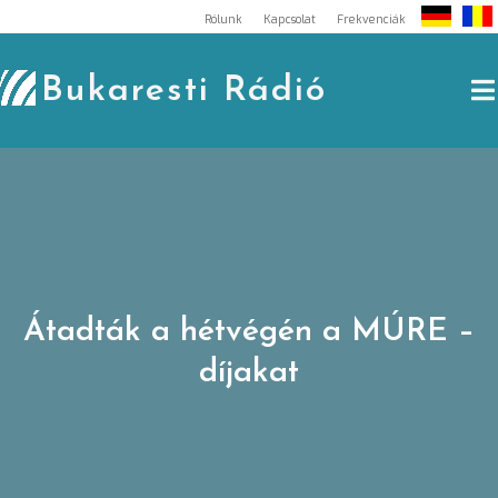
Skip
Rólunk
Kapcsolat
Frekvenciák
to
content
Bukaresti Rádió
Átadták a hétvégén a MÚRE –
díjakat