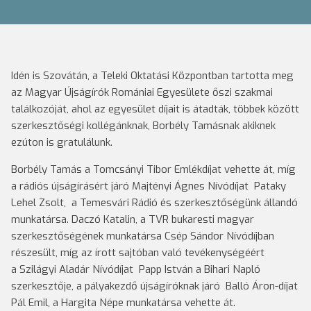
Idén is Szovátán, a Teleki Oktatási Központban tartotta meg
az Magyar Újságírók Romániai Egyesülete őszi szakmai
találkozóját, ahol az egyesület díjait is átadták, többek között
szerkesztőségi kollégánknak, Borbély Tamásnak akiknek
ezúton is gratulálunk.
Borbély Tamás a Tomcsányi Tibor Emlékdíjat vehette át, míg
a rádiós újságírásért járó Majtényi Ágnes Nívódíjat Pataky
Lehel Zsolt, a Temesvári Rádió és szerkesztőségünk állandó
munkatársa. Daczó Katalin, a TVR bukaresti magyar
szerkesztőségének munkatársa Csép Sándor Nívódíjban
részesült, míg az írott sajtóban való tevékenységéért
a Szilágyi Aladár Nívódíjat Papp István a Bihari Napló
szerkesztője, a pályakezdő újságíróknak járó Balló Áron-díjat
Pál Emil, a Hargita Népe munkatársa vehette át.