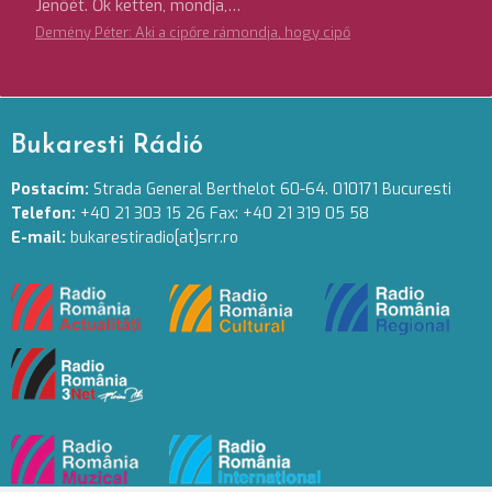
Jenőét. Ők ketten, mondja,…
Demény Péter: Aki a cipőre rámondja, hogy cipő
Bukaresti Rádió
Postacím:
Strada General Berthelot 60-64. 010171 Bucuresti
Telefon:
+40 21 303 15 26 Fax: +40 21 319 05 58
E-mail:
bukarestiradio[at]srr.ro