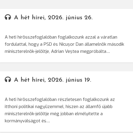
A hét hírei, 2026. június 26.
A heti hírösszefoglalóban foglalkozunk azzal a váratlan
fordulattal, hogy a PSD és Nicușor Dan államelnök második
miniszterelnök-jelöltje, Adrian Veștea megpróbálta…
A hét hírei, 2026. június 19.
A heti hírösszefoglalóban részletesen foglalkozunk az
itthoni politikai nagyüzemmel, hiszen az államfő újabb
miniszterelnök-jelöltje még jobban elmélyítette a
kormányválságot és…