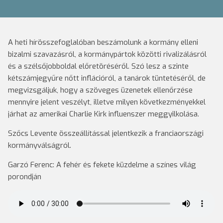
A heti hírösszefoglalóban beszámolunk a kormány elleni
bizalmi szavazásról, a kormánypártok közötti rivalizálásról
és a szélsőjobboldal előretöréséről. Szó lesz a szinte
kétszámjegyűre nőtt inflációról, a tanárok tüntetéséről, de
megvizsgáljuk, hogy a szöveges üzenetek ellenőrzése
mennyire jelent veszélyt, illetve milyen következményekkel
járhat az amerikai Charlie Kirk influenszer meggyilkolása.
Szőcs Levente összeállítással jelentkezik a franciaországi
kormányválságról.
Garzó Ferenc: A fehér és fekete küzdelme a színes világ
porondján