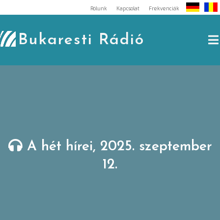
Skip
Rólunk
Kapcsolat
Frekvenciák
to
content
Bukaresti Rádió
A hét hírei, 2025. szeptember
12.