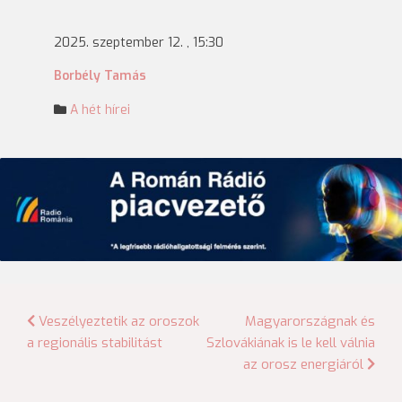
2025. szeptember 12. , 15:30
Borbély Tamás
A hét hírei
Bejegyzés
Veszélyeztetik az oroszok
Magyarországnak és
a regionális stabilitást
Szlovákiának is le kell válnia
navigáció
az orosz energiáról