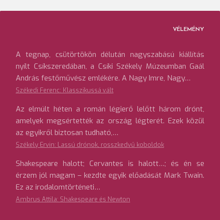
VÉLEMÉNY
A tegnap, csütörtökön délután nagyszabású kiállítás
nyílt Csíkszeredában, a Csíki Székely Múzeumban Gaál
András festőművész emlékére. A Nagy Imre, Nagy…
Székedi Ferenc: Klasszikussá vált
Az elmúlt héten a román légierő lelőtt három drónt,
amelyek megsértették az ország légterét. Ezek közül
az egyikről biztosan tudható,…
Székely Ervin: Lassú drónok, rosszkedvű koboldok
Shakespeare halott; Cervantes is halott…; és én se
érzem jól magam – kezdte egyik előadását Mark Twain.
Ez az irodalomtörténeti…
Ambrus Attila: Shakespeare és Newton