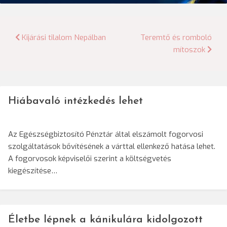
Bejegyzés
Kijárási tilalom Nepálban
Teremtő és romboló
mítoszok
navigáció
Hiábavaló intézkedés lehet
Az Egészségbiztosító Pénztár által elszámolt fogorvosi
szolgáltatások bővítésének a várttal ellenkező hatása lehet.
A fogorvosok képviselői szerint a költségvetés
kiegészítése…
Életbe lépnek a kánikulára kidolgozott