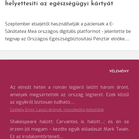
helyettesíti az egészségügyi kártyát
Szeptember elsejétől használhatják a páciensek a E-
Sănătatea Mea országos digitális platformot - jelentette be
tegnap az Országos Egészségbiztosítási Pénztár elnöke.…
VÉLEMÉNY
Az elmúlt héten a román légierő lelőtt három drónt,
amelyek megsértették az ország légterét. Ezek közül
az egyikről biztosan tudható,…
Székely Ervin: Lassú drónok, rosszkedvű koboldok
Shakespeare halott; Cervantes is halott…; és én se
érzem jól magam – kezdte egyik előadását Mark Twain.
Ez az irodalomtörténeti…