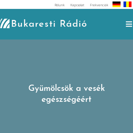
Skip
Rólunk
Kapcsolat
Frekvenciák
to
content
Bukaresti Rádió
Gyümölcsök a vesék
egészségéért