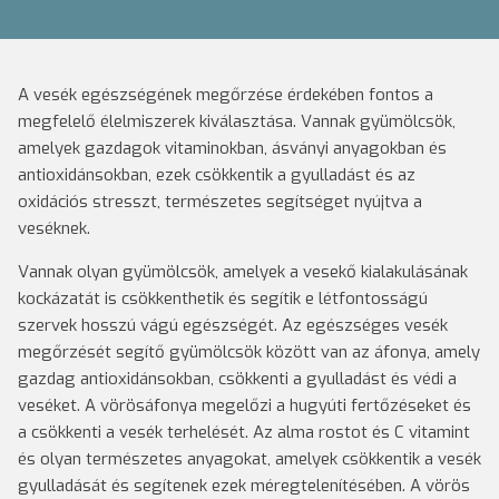
A vesék egészségének megőrzése érdekében fontos a
megfelelő élelmiszerek kiválasztása. Vannak gyümölcsök,
amelyek gazdagok vitaminokban, ásványi anyagokban és
antioxidánsokban, ezek csökkentik a gyulladást és az
oxidációs stresszt, természetes segítséget nyújtva a
veséknek.
Vannak olyan gyümölcsök, amelyek a vesekő kialakulásának
kockázatát is csökkenthetik és segítik e létfontosságú
szervek hosszú vágú egészségét. Az egészséges vesék
megőrzését segítő gyümölcsök között van az áfonya, amely
gazdag antioxidánsokban, csökkenti a gyulladást és védi a
veséket. A vörösáfonya megelőzi a hugyúti fertőzéseket és
a csökkenti a vesék terhelését. Az alma rostot és C vitamint
és olyan természetes anyagokat, amelyek csökkentik a vesék
gyulladását és segítenek ezek méregtelenítésében. A vörös