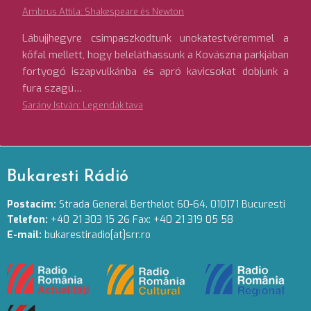
Ambrus Attila: Shakespeare és Newton
Lábujjhegyre csimpaszkodtunk unokatestvéremmel a
kőfal mellett, hogy beleláthassunk a Kovászna parkjában
fortyogó iszapvulkánba és apró kavicsokat dobjunk a
fura szagú…
Sarány István: Legendák tava
Bukaresti Rádió
Postacím:
Strada General Berthelot 60-64. 010171 Bucuresti
Telefon:
+40 21 303 15 26 Fax: +40 21 319 05 58
E-mail:
bukarestiradio[at]srr.ro