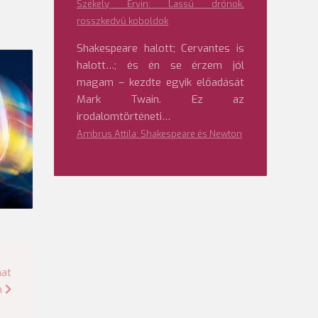
Székely Ervin: Lassú drónok,
rosszkedvű koboldok
Shakespeare halott; Cervantes is
halott…; és én se érzem jól
magam – kezdte egyik előadását
Mark Twain. Ez az
irodalomtörténeti…
Ambrus Attila: Shakespeare és Newton
mat
n