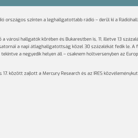
 országos szinten a leghallgatottabb rádió – derül ki a Rádióhal
 a városi hallgatók körében és Bukarestben is, 11, illetve 13 száza
atornái a napi átlaghallgatottság közel 30 százalékát fedik le. A 
t tekintve a negyedik helyen áll – csaknem holtversenyben az Euro
us 17. között zajlott a Mercury Research és az IRES közvéleményku