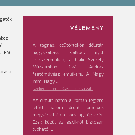
lgatók
VÉLEMÉNY
lékos
A tegnap, csütörtökön délután
fő
nagyszabású kiállítás nyílt
pa FM-
Csíkszeredában, a Csíki Székely
Múzeumban Gaál András
tatása
festőművész emlékére. A Nagy
Imre, Nagy…
Székedi Ferenc: Klasszikussá vált
Az elmúlt héten a román légierő
lelőtt három drónt, amelyek
megsértették az ország légterét.
Ezek közül az egyikről biztosan
tudható,…