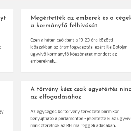
yt
Megértették az emberek és a cége
a kormányfő felhívását
Ezen a héten csökkent a 19-23 óra közötti
t
időszakban az áramfogyasztás, ezért Ilie Bolojan
ügyvivő kormányfő köszönetet mondott az
embereknek,…
A törvény kész csak egyetértés ninc
az elfogadásához
gy
Az egységes bértörvény tervezete bármikor
benyújtható a parlamentbe - jelentette ki az ügyvi
miniszterelnök az RFI ma reggeli adásában.