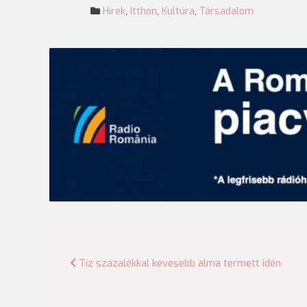
Hírek
,
Itthon
,
Kultúra
,
Társadalom
Bejegyzés
Tíz százalékkal kevesebb alma termett idén
navigáció