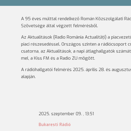
A 95 éves múlttal rendelkező Román Közszolgálati Rádió
Szövetsége által végzett felmérésből.
Az Aktualitások (Radio România Actualități) a piacvezető
piaci részesedéssel. Országos szinten a rádiócsoport cs
csatorna, az Aktualitások, a napi átlaghallgatók számá
mel, a Kiss FM és a Radio ZU mögött.
A rádióhallgatói felmérés 2025. április 28. és auguszt
alapján.
2025. szeptember 09. , 13:51
Bukaresti Rádió