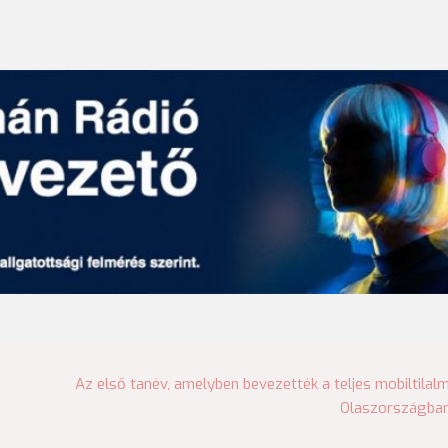
Az első tanév, amelyben bevezették a teljes mobiltilal
Olaszországba