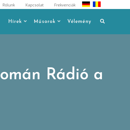
Rólunk
Kapcsolat
Frekvenciák
Hírek
Műsorok
Vélemény
Román Rádió a