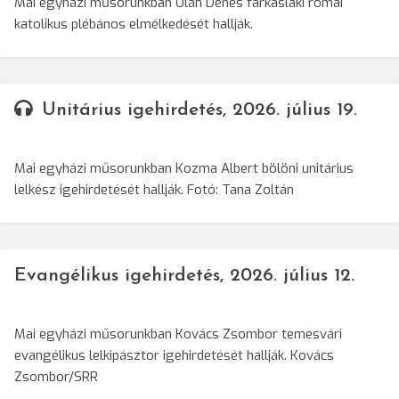
Mai egyházi műsorunkban Oláh Dénes farkaslaki római
katolikus plébános elmélkedését hallják.
Unitárius igehirdetés, 2026. július 19.
Mai egyházi műsorunkban Kozma Albert bölöni unitárius
lelkész igehirdetését hallják. Fotó: Tana Zoltán
Evangélikus igehirdetés, 2026. július 12.
Mai egyházi műsorunkban Kovács Zsombor temesvári
evangélikus lelkipásztor igehirdetését hallják. Kovács
Zsombor/SRR