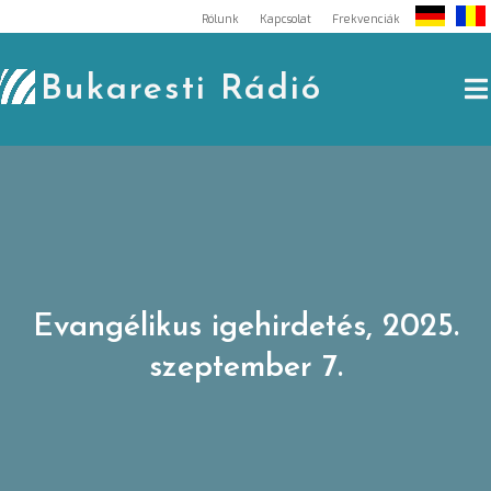
Skip
Rólunk
Kapcsolat
Frekvenciák
to
content
Bukaresti Rádió
Evangélikus igehirdetés, 2025.
szeptember 7.