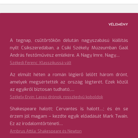
VÉLEMÉNY
A tegnap, csütörtökön délután nagyszabású kiállítás
nyílt Csíkszeredában, a Csíki Székely Múzeumban Gaál
András festőművész emlékére. A Nagy Imre, Nagy…
Székedi Ferenc: Klasszikussá vált
Az elmúlt héten a román légierő lelőtt három drónt,
amelyek megsértették az ország légterét. Ezek közül
az egyikről biztosan tudható,…
Székely Ervin: Lassú drónok, rosszkedvű koboldok
Shakespeare halott; Cervantes is halott…; és én se
érzem jól magam – kezdte egyik előadását Mark Twain.
Ez az irodalomtörténeti…
Ambrus Attila: Shakespeare és Newton