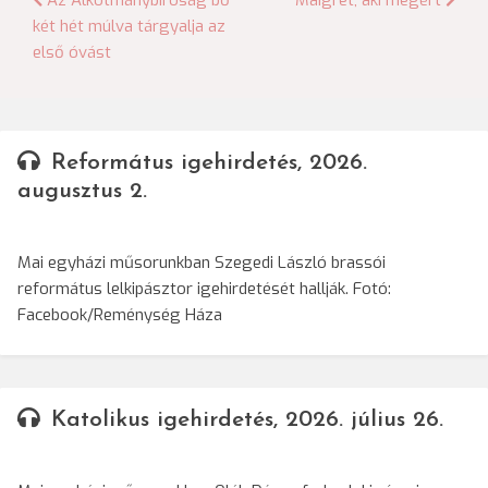
Bejegyzés
Az Alkotmánybíróság bő
Maigret, aki megért
két hét múlva tárgyalja az
navigáció
első óvást
Református igehirdetés, 2026.
augusztus 2.
Mai egyházi műsorunkban Szegedi László brassói
református lelkipásztor igehirdetését hallják. Fotó:
Facebook/Reménység Háza
Katolikus igehirdetés, 2026. július 26.