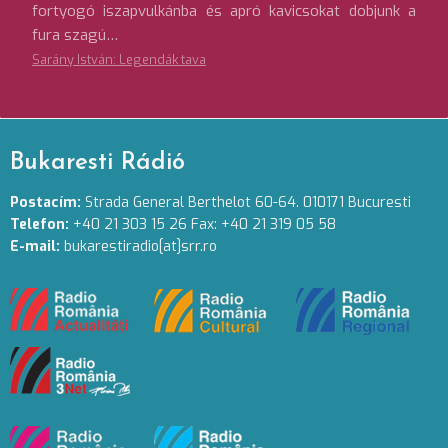
fortyogó iszapvulkánba és apró kavicsokat dobjunk a
fura szagú…
Sarány István: Legendák tava
Bukaresti Rádió
Postacím:
Strada General Berthelot 60-64. 010171 Bucuresti
Telefon:
+40 21 303 15 26 Fax: +40 21 319 05 58
E-mail:
bukarestiradio[at]srr.ro