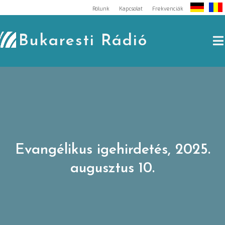
Skip
Rólunk
Kapcsolat
Frekvenciák
to
content
Bukaresti Rádió
Evangélikus igehirdetés, 2025.
augusztus 10.