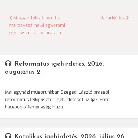
Bejegyzés
Magyar felirat került a
Barackjúlius
marosvásárhelyi egyetemi
navigáció
gyógyszertár bejáratára
Református igehirdetés, 2026.
augusztus 2.
Mai egyházi műsorunkban Szegedi László brassói
református lelkipásztor igehirdetését hallják. Fotó:
Facebook/Reménység Háza
Katolikus igehirdetés, 2026. július 26.