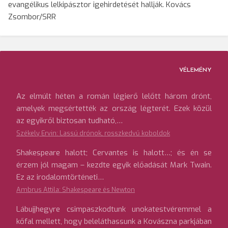
evangélikus lelkipásztor igehirdetését hallják. Kovács
Zsombor/SRR
VÉLEMÉNY
Az elmúlt héten a román légierő lelőtt három drónt,
amelyek megsértették az ország légterét. Ezek közül
az egyikről biztosan tudható,…
Székely Ervin: Lassú drónok, rosszkedvű koboldok
Shakespeare halott; Cervantes is halott…; és én se
érzem jól magam – kezdte egyik előadását Mark Twain.
Ez az irodalomtörténeti…
Ambrus Attila: Shakespeare és Newton
Lábujjhegyre csimpaszkodtunk unokatestvéremmel a
kőfal mellett, hogy beleláthassunk a Kovászna parkjában