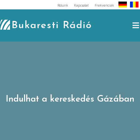
Skip
Rólunk
Kapcsolat
Frekvenciák
to
content
Bukaresti Rádió
Indulhat a kereskedés Gázában