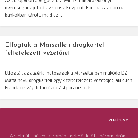
Az Európai Unió augusztus 3-án 1,4 milliárd eurónyi
nyereséghez jutott az Orosz Központi Banknak az európai
bankokban tárolt, majd az…
Elfogták a Marseille-i drogkartel
feltételezett vezetőjét
Elfogták az algériai hatóságok a Marseille-ben mûködõ DZ
Mafia nevû drogkartell egyik feltételezett vezetõjét, aki ellen
Franciaország letartóztatási parancsot is…
VÉLEMÉNY
Az elmúlt héten a román légierő lelőtt három drónt,