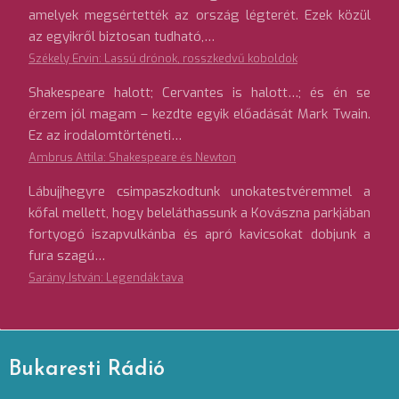
amelyek megsértették az ország légterét. Ezek közül
az egyikről biztosan tudható,…
Székely Ervin: Lassú drónok, rosszkedvű koboldok
Shakespeare halott; Cervantes is halott…; és én se
érzem jól magam – kezdte egyik előadását Mark Twain.
Ez az irodalomtörténeti…
Ambrus Attila: Shakespeare és Newton
Lábujjhegyre csimpaszkodtunk unokatestvéremmel a
kőfal mellett, hogy beleláthassunk a Kovászna parkjában
fortyogó iszapvulkánba és apró kavicsokat dobjunk a
fura szagú…
Sarány István: Legendák tava
Bukaresti Rádió