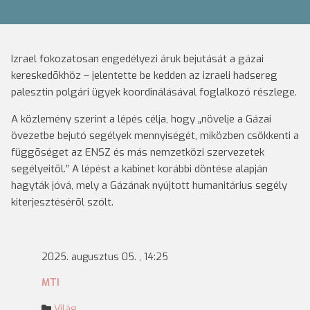
Izrael fokozatosan engedélyezi áruk bejutását a gázai
kereskedõkhöz – jelentette be kedden az izraeli hadsereg
palesztin polgári ügyek koordinálásával foglalkozó részlege.
A közlemény szerint a lépés célja, hogy „növelje a Gázai
övezetbe bejutó segélyek mennyiségét, miközben csökkenti a
függõséget az ENSZ és más nemzetközi szervezetek
segélyeitõl.” A lépést a kabinet korábbi döntése alapján
hagyták jóvá, mely a Gázának nyújtott humanitárius segély
kiterjesztésérõl szólt.
2025. augusztus 05. , 14:25
MTI
Világ