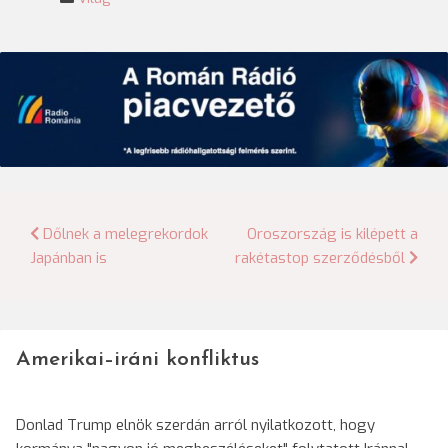
Bejegyzés
Dőlnek a melegrekordok
Oroszország is kilépett a
Japánban is
rakétastop szerződésből
navigáció
Amerikai–iráni konfliktus
Donlad Trump elnök szerdán arról nyilatkozott, hogy