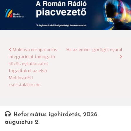
Bejegyzés
Moldova európai uniós
Ha az ember görögül nyaral
integrációját támogató
navigáció
közös nyilatkozatot
fogadtak el az első
Moldova-EU
csúcstalálkozón
Református igehirdetés, 2026.
augusztus 2.