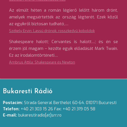
Az elmúlt héten a román légierő lelőtt három drónt,
amelyek megsértették az ország légterét. Ezek közül
az egyikről biztosan tudható,…
Székely Ervin: Lassú drónok, rosszkedvű koboldok
Shakespeare halott; Cervantes is halott…; és én se
érzem jól magam – kezdte egyik előadását Mark Twain.
Ez az irodalomtörténeti…
Ambrus Attila: Shakespeare és Newton
Bukaresti Rádió
Postacím:
Strada General Berthelot 60-64. 010171 Bucuresti
Telefon:
+40 21 303 15 26 Fax: +40 21 319 05 58
E-mail:
bukarestiradio[at]srr.ro