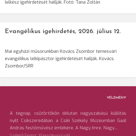
lelkész igehirdetését hallják. Fotó: Tana Zoltán
Evangélikus igehirdetés, 2026. július 12.
Mai egyházi műsorunkban Kovács Zsombor temesvári
evangélikus lelkipásztor igehirdetését hallják. Kovács
Zsombor/SRR
VÉLEMÉNY
A tegnap, csütörtökön délután nagyszabású kiállítás
nyílt Csíkszeredában, a Csíki Székely Múzeumban Gaál
András festőművész emlékére. A Nagy Imre, Nagy…
Székedi Ferenc: Klasszikussá vált