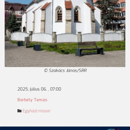
Szakács János/SRR
2025. július 06. , 07:00
Borbély Tamás
Egyházi műsor