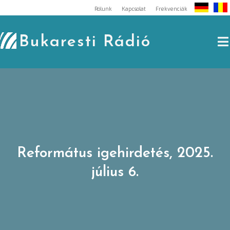
Skip
Rólunk
Kapcsolat
Frekvenciák
to
content
Bukaresti Rádió
Református igehirdetés, 2025.
július 6.