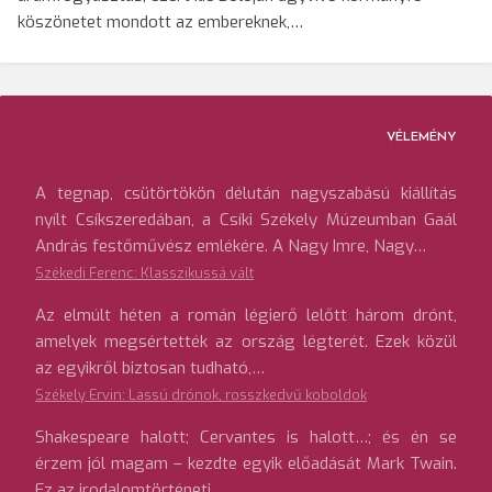
köszönetet mondott az embereknek,…
VÉLEMÉNY
A tegnap, csütörtökön délután nagyszabású kiállítás
nyílt Csíkszeredában, a Csíki Székely Múzeumban Gaál
András festőművész emlékére. A Nagy Imre, Nagy…
Székedi Ferenc: Klasszikussá vált
Az elmúlt héten a román légierő lelőtt három drónt,
amelyek megsértették az ország légterét. Ezek közül
az egyikről biztosan tudható,…
Székely Ervin: Lassú drónok, rosszkedvű koboldok
Shakespeare halott; Cervantes is halott…; és én se
érzem jól magam – kezdte egyik előadását Mark Twain.
Ez az irodalomtörténeti…