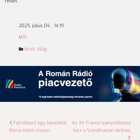
révén.
2025. július 04. , 14:19
MTI
Hírek
,
Világ
Bejegyzés
Felrobbant egy benzinkút
Az Air France leányvállalata
Róma keleti részén
lesz a Scandinavian Airlines
navigáció