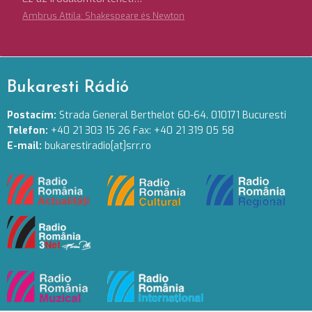
Ambrus Attila: Shakespeare és Newton
Bukaresti Rádió
Postacím:
Strada General Berthelot 60-64. 010171 Bucuresti
Telefon:
+40 21 303 15 26 Fax: +40 21 319 05 58
E-mail:
bukarestiradio[at]srr.ro