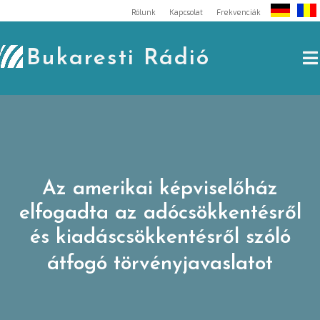
Skip
Rólunk
Kapcsolat
Frekvenciák
to
content
Bukaresti Rádió
Az amerikai képviselőház
elfogadta az adócsökkentésről
és kiadáscsökkentésről szóló
átfogó törvényjavaslatot