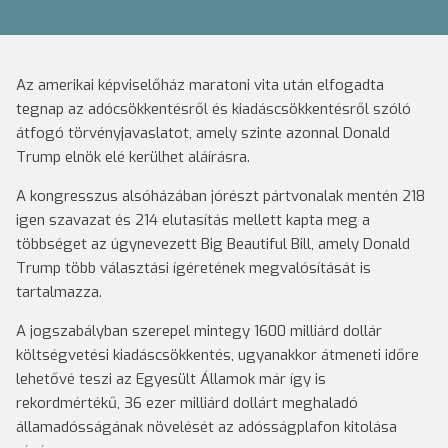
Az amerikai képviselőház maratoni vita után elfogadta
tegnap az adócsökkentésről és kiadáscsökkentésről szóló
átfogó törvényjavaslatot, amely szinte azonnal Donald
Trump elnök elé kerülhet aláírásra.
A kongresszus alsóházában jórészt pártvonalak mentén 218
igen szavazat és 214 elutasítás mellett kapta meg a
többséget az úgynevezett Big Beautiful Bill, amely Donald
Trump több választási ígéretének megvalósítását is
tartalmazza.
A jogszabályban szerepel mintegy 1600 milliárd dollár
költségvetési kiadáscsökkentés, ugyanakkor átmeneti időre
lehetővé teszi az Egyesült Államok már így is
rekordmértékű, 36 ezer milliárd dollárt meghaladó
államadósságának növelését az adósságplafon kitolása