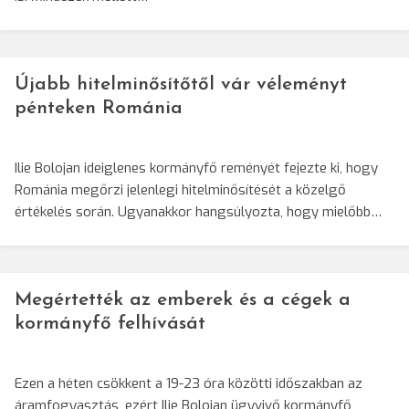
Újabb hitelminősítőtől vár véleményt
pénteken Románia
Ilie Bolojan ideiglenes kormányfő reményét fejezte ki, hogy
Románia megőrzi jelenlegi hitelminősítését a közelgő
értékelés során. Ugyanakkor hangsúlyozta, hogy mielőbb…
Megértették az emberek és a cégek a
kormányfő felhívását
Ezen a héten csökkent a 19-23 óra közötti időszakban az
áramfogyasztás, ezért Ilie Bolojan ügyvivő kormányfő