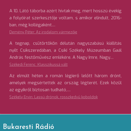
A 10. Látó táborba azért hívtak meg, mert hosszú évekig
a folyóirat szerkesztője voltam, s amikor elindult, 2016-
ban, még kollégaként…
Demény Péter: Az irodalom vármezője
A tegnap, csütörtökön délután nagyszabású kiállítás
nyílt Csíkszeredában, a Csíki Székely Múzeumban Gaál
András festőművész emlékére. A Nagy Imre, Nagy…
Székedi Ferenc: Klasszikussá vált
Az elmúlt héten a román légierő lelőtt három drónt,
amelyek megsértették az ország légterét. Ezek közül
az egyikről biztosan tudható,…
Székely Ervin: Lassú drónok, rosszkedvű koboldok
Bukaresti Rádió