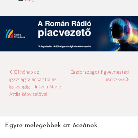
Bejegyzés
101 hónap az
Észtországot figyelmezteti
igazságtalanságtól az
Moszkva
navigáció
igazságig – interjú Markó
Attila képviselővel
Egyre melegebbek az óceánok