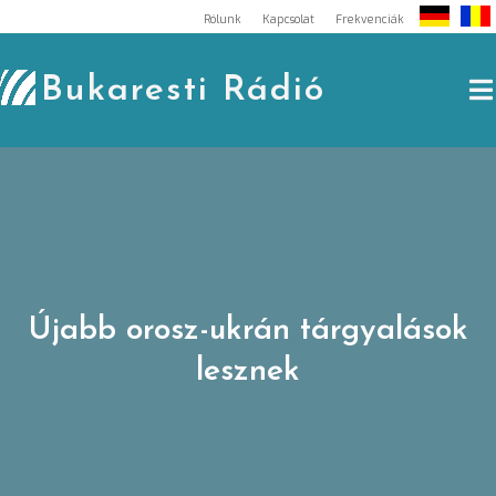
Skip
Rólunk
Kapcsolat
Frekvenciák
to
content
Bukaresti Rádió
Újabb orosz-ukrán tárgyalások
lesznek