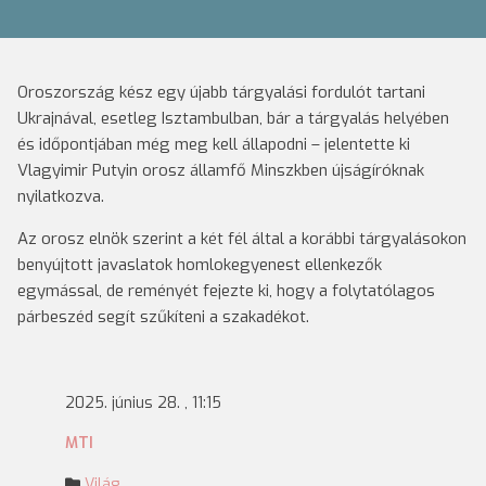
Oroszország kész egy újabb tárgyalási fordulót tartani
Ukrajnával, esetleg Isztambulban, bár a tárgyalás helyében
és időpontjában még meg kell állapodni – jelentette ki
Vlagyimir Putyin orosz államfő Minszkben újságíróknak
nyilatkozva.
Az orosz elnök szerint a két fél által a korábbi tárgyalásokon
benyújtott javaslatok homlokegyenest ellenkezők
egymással, de reményét fejezte ki, hogy a folytatólagos
párbeszéd segít szűkíteni a szakadékot.
2025. június 28. , 11:15
MTI
Világ