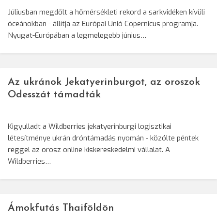
Júliusban megdőlt a hőmérsékleti rekord a sarkvidéken kívüli
óceánokban - állítja az Európai Unió Copernicus programja.
Nyugat-Európában a legmelegebb június…
Az ukránok Jekatyerinburgot, az oroszok
Odesszát támadták
Kigyulladt a Wildberries jekatyerinburgi logisztikai
létesítménye ukrán dróntámadás nyomán - közölte péntek
reggel az orosz online kiskereskedelmi vállalat. A
Wildberries…
Ámokfutás Thaiföldön