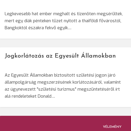
Legkevesebb hat ember meghalt és tizenöten megsérültek,
mert egy diák pénteken tüzet nyitott a thaiföldi fõvárostól,
Bangkoktól északra fekvõ egyik…
Jogkorlátozás az Egyesült Államokban
Az Egyesült Államokban biztosított születési jogon járó
állampolgárság megszerzésének korlátozásáról, valamint
az úgynevezett "születési turizmus" megszüntetésérõl írt
alá rendeleteket Donald…
VÉLEMÉNY