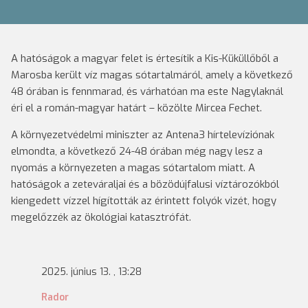
A hatóságok a magyar felet is értesítik a Kis-Küküllőből a
Marosba került víz magas sótartalmáról, amely a következő
48 órában is fennmarad, és várhatóan ma este Nagylaknál
éri el a román-magyar határt – közölte Mircea Fechet.
A környezetvédelmi miniszter az Antena3 hírtelevíziónak
elmondta, a következő 24-48 órában még nagy lesz a
nyomás a környezeten a magas sótartalom miatt. A
hatóságok a zeteváraljai és a bözödújfalusi víztározókból
kiengedett vízzel hígították az érintett folyók vizét, hogy
megelőzzék az ökológiai katasztrófát.
2025. június 13. , 13:28
Rador