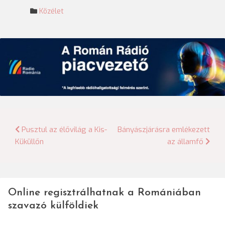
Közélet
Bejegyzés
Pusztul az élővilág a Kis-
Bányászjárásra emlékezett
Küküllőn
az államfő
navigáció
Online regisztrálhatnak a Romániában
szavazó külföldiek