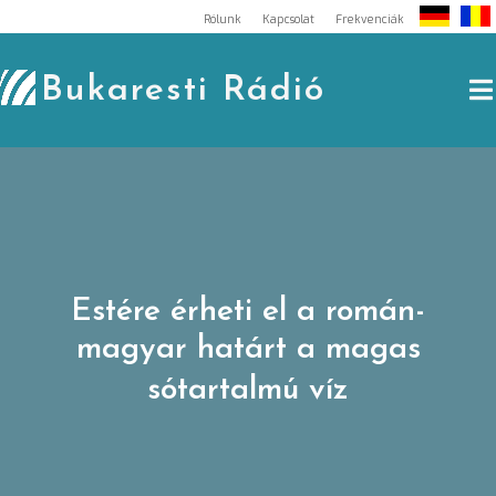
Skip
Rólunk
Kapcsolat
Frekvenciák
to
content
Bukaresti Rádió
Estére érheti el a román-
magyar határt a magas
sótartalmú víz