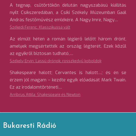
A tegnap, csütörtökön délután nagyszabású kiállítás
nyílt Csíkszeredában, a Csíki Székely Múzeumban Gaál
András festőművész emlékére. A Nagy Imre, Nagy…
Székedi Ferenc: Klasszikussá vált
Az elmúlt héten a román légierő lelőtt három drónt,
amelyek megsértették az ország légterét. Ezek közül
az egyikről biztosan tudható,…
Székely Ervin: Lassú drónok, rosszkedvű koboldok
Shakespeare halott; Cervantes is halott…; és én se
érzem jól magam – kezdte egyik előadását Mark Twain.
Ez az irodalomtörténeti…
Ambrus Attila: Shakespeare és Newton
Bukaresti Rádió