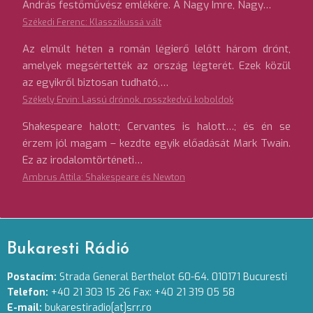
András festőművész emlékére. A Nagy Imre, Nagy…
Székedi Ferenc: Klasszikussá vált
Az elmúlt héten a román légierő lelőtt három drónt,
amelyek megsértették az ország légterét. Ezek közül
az egyikről biztosan tudható,…
Székely Ervin: Lassú drónok, rosszkedvű koboldok
Shakespeare halott; Cervantes is halott…; és én se
érzem jól magam – kezdte egyik előadását Mark Twain.
Ez az irodalomtörténeti…
Ambrus Attila: Shakespeare és Newton
Bukaresti Rádió
Postacím:
Strada General Berthelot 60-64. 010171 Bucuresti
Telefon:
+40 21 303 15 26 Fax: +40 21 319 05 58
E-mail:
bukarestiradio[at]srr.ro