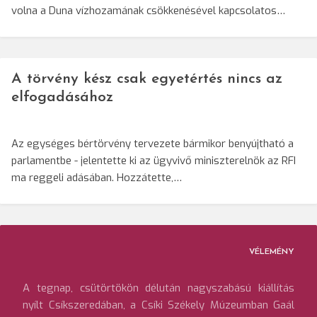
volna a Duna vízhozamának csökkenésével kapcsolatos…
A törvény kész csak egyetértés nincs az
elfogadásához
Az egységes bértörvény tervezete bármikor benyújtható a
parlamentbe - jelentette ki az ügyvivő miniszterelnök az RFI
ma reggeli adásában. Hozzátette,…
VÉLEMÉNY
A tegnap, csütörtökön délután nagyszabású kiállítás
nyílt Csíkszeredában, a Csíki Székely Múzeumban Gaál