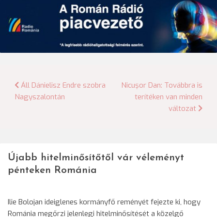
Bejegyzés
Áll Dánielisz Endre szobra
Nicuşor Dan: Továbbra is
Nagyszalontán
terítéken van minden
navigáció
változat
Újabb hitelminősítőtől vár véleményt
pénteken Románia
Ilie Bolojan ideiglenes kormányfő reményét fejezte ki, hogy
Románia megőrzi jelenlegi hitelminősítését a közelgő