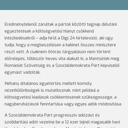
Eredménytelenül zárultak a pártok közötti tegnap délutáni
egyeztetések a költségvetési hiányt csökkenő
intézkedésekről – adja hírül a Digi 24 hírtelevízió, aki úgy
tudja, hogy a megbeszélésen a kabinet összes minisztere
részt vett. A csaknem ötórás tárgyaláson nem történt
előrelépés, többször heves vita alakult ki, a Mentsétek meg
Romániát Szövetség és a Szociáldemokrata Párt képviselői
egymást vádolták.
Néhány általános egyetértés mellett komoly
nézetkülönbségek is mutatkoznak, mint például a
költségvetési kiadások csökkentésének szükségessége, a
nagyberuházások fenntartása vagy egyes adók módosítása.
A Szociáldemokrata Párt progresszív adózást és
szolidaritási adót vezetne be a 12 ezer lejnél magasabb havi