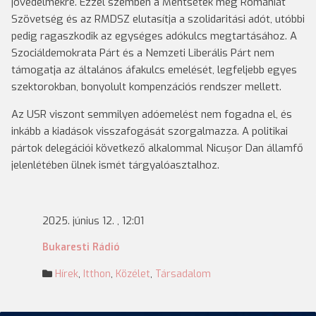
jövedelmekre. Ezzel szemben a Mentsétek meg Romániát
Szövetség és az RMDSZ elutasítja a szolidaritási adót, utóbbi
pedig ragaszkodik az egységes adókulcs megtartásához. A
Szociáldemokrata Párt és a Nemzeti Liberális Párt nem
támogatja az általános áfakulcs emelését, legfeljebb egyes
szektorokban, bonyolult kompenzációs rendszer mellett.
Az USR viszont semmilyen adóemelést nem fogadna el, és
inkább a kiadások visszafogását szorgalmazza. A politikai
pártok delegációi következő alkalommal Nicușor Dan államfő
jelenlétében ülnek ismét tárgyalóasztalhoz.
2025. június 12. , 12:01
Bukaresti Rádió
Hírek
,
Itthon
,
Közélet
,
Társadalom