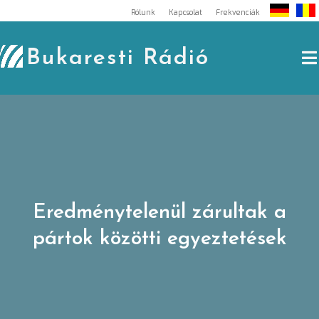
Skip
Rólunk
Kapcsolat
Frekvenciák
to
content
Bukaresti Rádió
Eredménytelenül zárultak a
pártok közötti egyeztetések