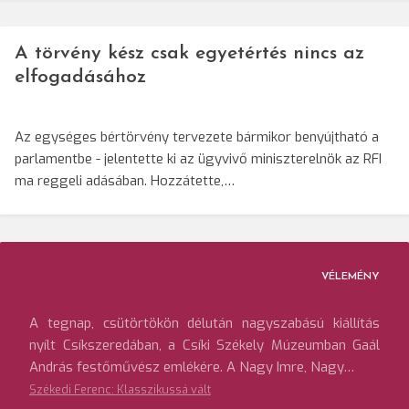
A törvény kész csak egyetértés nincs az
elfogadásához
Az egységes bértörvény tervezete bármikor benyújtható a
parlamentbe - jelentette ki az ügyvivő miniszterelnök az RFI
ma reggeli adásában. Hozzátette,…
VÉLEMÉNY
A tegnap, csütörtökön délután nagyszabású kiállítás
nyílt Csíkszeredában, a Csíki Székely Múzeumban Gaál
András festőművész emlékére. A Nagy Imre, Nagy…
Székedi Ferenc: Klasszikussá vált