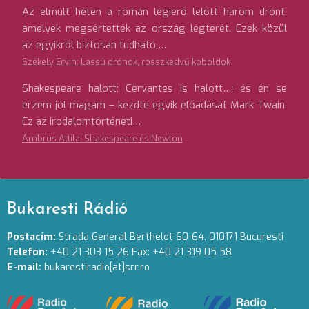
Az elmúlt héten a román légierő lelőtt három drónt,
amelyek megsértették az ország légterét. Ezek közül
az egyikről biztosan tudható,…
Székely Ervin: Lassú drónok, rosszkedvű koboldok
Shakespeare halott; Cervantes is halott…; és én se
érzem jól magam – kezdte egyik előadását Mark Twain.
Ez az irodalomtörténeti…
Ambrus Attila: Shakespeare és Newton
Bukaresti Rádió
Postacím:
Strada General Berthelot 60-64. 010171 Bucuresti
Telefon:
+40 21 303 15 26 Fax: +40 21 319 05 58
E-mail:
bukarestiradio[at]srr.ro