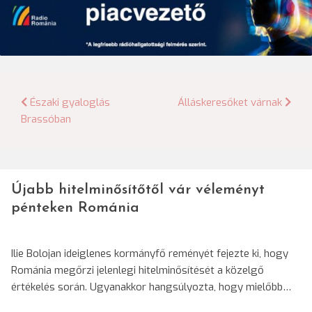
Bejegyzés
Északi gyaloglás
Álláskeresőket várnak
Brassóban
navigáció
Újabb hitelminősítőtől vár véleményt
pénteken Románia
Ilie Bolojan ideiglenes kormányfő reményét fejezte ki, hogy
Románia megőrzi jelenlegi hitelminősítését a közelgő
értékelés során. Ugyanakkor hangsúlyozta, hogy mielőbb…