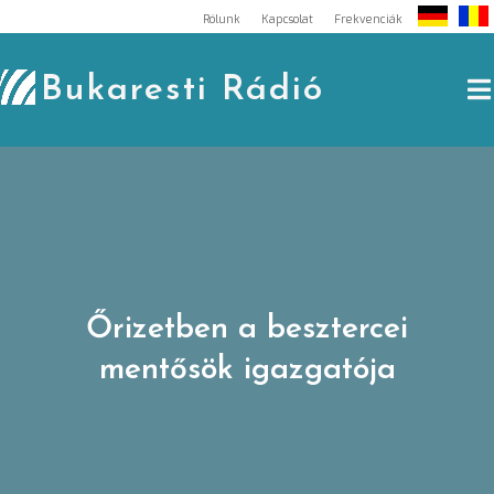
Skip
Rólunk
Kapcsolat
Frekvenciák
to
content
Bukaresti Rádió
Őrizetben a besztercei
mentősök igazgatója